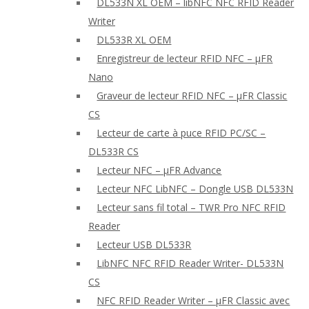
DL533N XL OEM – libNFC NFC RFID Reader
Writer
DL533R XL OEM
Enregistreur de lecteur RFID NFC – μFR
Nano
Graveur de lecteur RFID NFC – μFR Classic
CS
Lecteur de carte à puce RFID PC/SC –
DL533R CS
Lecteur NFC – μFR Advance
Lecteur NFC LibNFC – Dongle USB DL533N
Lecteur sans fil total – TWR Pro NFC RFID
Reader
Lecteur USB DL533R
LibNFC NFC RFID Reader Writer- DL533N
CS
NFC RFID Reader Writer – μFR Classic avec