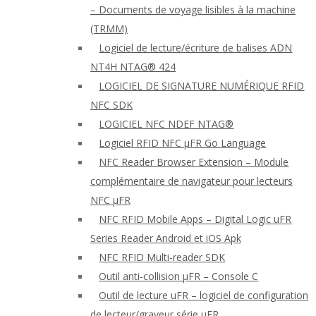
– Documents de voyage lisibles à la machine
(TRMM)
Logiciel de lecture/écriture de balises ADN
NT4H NTAG® 424
LOGICIEL DE SIGNATURE NUMÉRIQUE RFID
NFC SDK
LOGICIEL NFC NDEF NTAG®
Logiciel RFID NFC μFR Go Language
NFC Reader Browser Extension – Module
complémentaire de navigateur pour lecteurs
NFC μFR
NFC RFID Mobile Apps – Digital Logic uFR
Series Reader Android et iOS Apk
NFC RFID Multi-reader SDK
Outil anti-collision μFR – Console C
Outil de lecture uFR – logiciel de configuration
de lecteur/graveur série μFR