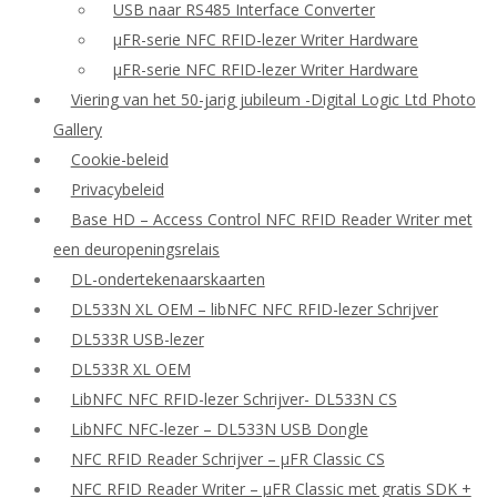
USB naar RS485 Interface Converter
μFR-serie NFC RFID-lezer Writer Hardware
μFR-serie NFC RFID-lezer Writer Hardware
Viering van het 50-jarig jubileum -Digital Logic Ltd Photo
Gallery
Cookie-beleid
Privacybeleid
Base HD – Access Control NFC RFID Reader Writer met
een deuropeningsrelais
DL-ondertekenaarskaarten
DL533N XL OEM – libNFC NFC RFID-lezer Schrijver
DL533R USB-lezer
DL533R XL OEM
LibNFC NFC RFID-lezer Schrijver- DL533N CS
LibNFC NFC-lezer – DL533N USB Dongle
NFC RFID Reader Schrijver – μFR Classic CS
NFC RFID Reader Writer – μFR Classic met gratis SDK +