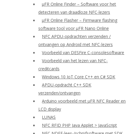
μFR Online Finder – Software voor het
detecteren van draadloze NFC-lezers
μFR Online Flasher – Firmware flashing
software tool voor μFR Nano Online
NFC APDU-opdrachten verzenden /
ontvangen op Android met NFC-lezers
Voorbeeld van DESFire C-consolesoftware
Voorbeeld van het lezen van NFC-
creditcards
Windows 10 IoT Core C++ en C# SDK
APDU-opdracht C++ SDK
verzenden/ontvangen
Arduino voorbeeld met μFR NFC Reader en
LCD display
LUNAS
NFC RFID PHP Java Applet > JavaScript
NFC NDEF-lees-/schrijfsoftware met SDK