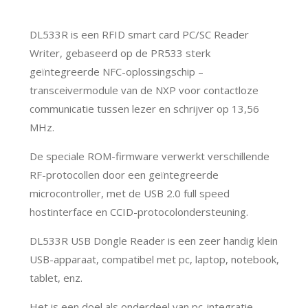
DL533R is een RFID smart card PC/SC Reader
Writer, gebaseerd op de PR533 sterk
geïntegreerde NFC-oplossingschip –
transceivermodule van de NXP voor contactloze
communicatie tussen lezer en schrijver op 13,56
MHz.
De speciale ROM-firmware verwerkt verschillende
RF-protocollen door een geïntegreerde
microcontroller, met de USB 2.0 full speed
hostinterface en CCID-protocolondersteuning.
DL533R USB Dongle Reader is een zeer handig klein
USB-apparaat, compatibel met pc, laptop, notebook,
tablet, enz.
Het is een doel als onderdeel van pc-integratie ,