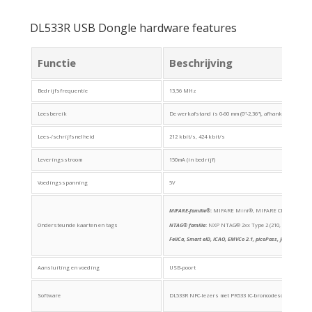
DL533R USB Dongle hardware features
Functie
Beschrijving
Bedrijfsfrequentie
13,56 MHz
Leesbereik
De werkafstand is 0-60 mm (0"-2,36"), afhankelijk van 
Lees-/schrijfsnelheid
212 kbit/s, 424 kbit/s
Leveringsstroom
150mA (in bedrijf)
Voedingsspanning
5V
MIFARE-familie®
:
MIFARE Mini®, MIFARE Classic® (1K, 4
Ondersteunde kaarten en tags
NTAG® familie
:
NXP NTAG® 2xx Type 2 (210, 213, 215, 2
FeliCa, Smart eID, ICAO, EMVCo 2.1, picoPass, Jewel/Topaz,
Aansluiting en voeding
USB-poort
Software
DL533R NFC-lezers met PR533 IC-broncodesoftware voor