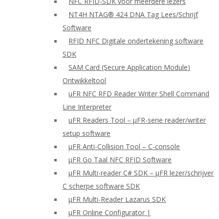
NFC RFID-SDK voor meerdere lezers
NT4H NTAG® 424 DNA Tag Lees/Schrijf
Software
RFID NFC Digitale ondertekening software
SDK
SAM Card (Secure Application Module)
Ontwikkeltool
uFR NFC RFD Reader Writer Shell Command
Line Interpreter
uFR Readers Tool – μFR-serie reader/writer
setup software
μFR Anti-Collision Tool – C-console
μFR Go Taal NFC RFID Software
μFR Multi-reader C# SDK – μFR lezer/schrijver
C scherpe software SDK
μFR Multi-Reader Lazarus SDK
μFR Online Configurator |