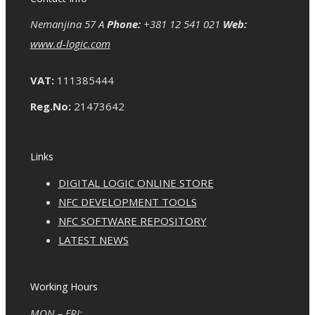
Nemanjina 57 A
Phone:
+381 12 541 021
Web:
www.d-logic.com
VAT:
111385444
Reg.No:
21473642
Links
DIGITAL LOGIC ONLINE STORE
NFC DEVELOPMENT TOOLS
NFC SOFTWARE REPOSITORY
LATEST NEWS
Working Hours
MON – FRI: