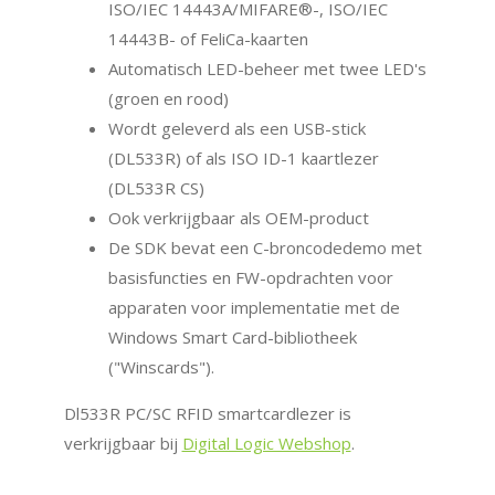
ISO/IEC 14443A/MIFARE®-, ISO/IEC
14443B- of FeliCa-kaarten
Automatisch LED-beheer met twee LED's
(groen en rood)
Wordt geleverd als een USB-stick
(DL533R) of als ISO ID-1 kaartlezer
(DL533R CS)
Ook verkrijgbaar als OEM-product
De SDK bevat een C-broncodedemo met
basisfuncties en FW-opdrachten voor
apparaten voor implementatie met de
Windows Smart Card-bibliotheek
("Winscards").
Dl533R PC/SC RFID smartcardlezer is
verkrijgbaar bij
Digital Logic Webshop
.