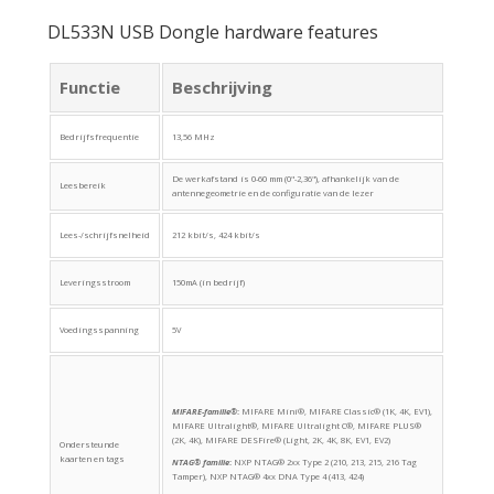
DL533N USB Dongle hardware features
Functie
Beschrijving
Bedrijfsfrequentie
13,56 MHz
De werkafstand is 0-60 mm (0"-2,36"), afhankelijk van de
Leesbereik
antennegeometrie en de configuratie van de lezer
Lees-/schrijfsnelheid
212 kbit/s, 424 kbit/s
Leveringsstroom
150mA (in bedrijf)
Voedingsspanning
5V
MIFARE-familie®
:
MIFARE Mini®, MIFARE Classic® (1K, 4K, EV1),
MIFARE Ultralight®, MIFARE Ultralight C®, MIFARE PLUS®
(2K, 4K), MIFARE DESFire® (Light, 2K, 4K, 8K, EV1, EV2)
Ondersteunde
kaarten en tags
NTAG® familie
:
NXP NTAG® 2xx Type 2 (210, 213, 215, 216 Tag
Tamper), NXP NTAG® 4xx DNA Type 4 (413, 424)