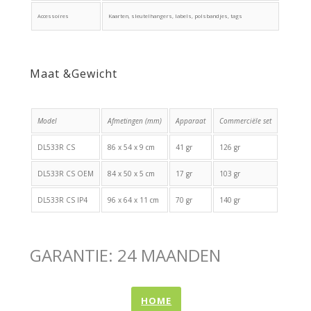
Accessoires
Kaarten, sleutelhangers, labels, polsbandjes, tags
Maat &Gewicht
Model
Afmetingen (mm)
Apparaat
Commerciële set
DL533R CS
86 x 54 x 9 cm
41 gr
126 gr
DL533R CS OEM
84 x 50 x 5 cm
17 gr
103 gr
DL533R CS IP4
96 x 64 x 11 cm
70 gr
140 gr
GARANTIE: 24 MAANDEN
HOME