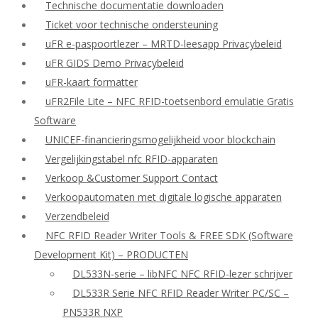
Technische documentatie downloaden
Ticket voor technische ondersteuning
uFR e-paspoortlezer – MRTD-leesapp Privacybeleid
uFR GIDS Demo Privacybeleid
uFR-kaart formatter
uFR2File Lite – NFC RFID-toetsenbord emulatie Gratis
Software
UNICEF-financieringsmogelijkheid voor blockchain
Vergelijkingstabel nfc RFID-apparaten
Verkoop &Customer Support Contact
Verkoopautomaten met digitale logische apparaten
Verzendbeleid
NFC RFID Reader Writer Tools & FREE SDK (Software
Development Kit) – PRODUCTEN
DL533N-serie – libNFC NFC RFID-lezer schrijver
DL533R Serie NFC RFID Reader Writer PC/SC –
PN533R NXP