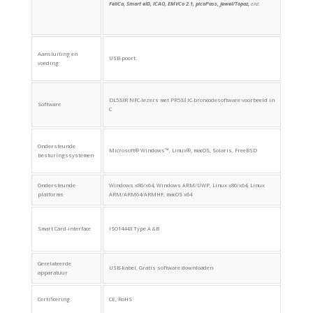
FeliCa, Smart eID, ICAO, EMVCo 2.1, picoPass, Jewel/Topaz,
enz.
Aansluiting en
USB-poort
voeding
DL533R NFC-lezers met PR533 IC-broncodesoftware voorbeeld in
Software
C
Ondersteunde
Microsoft® Windows™, Linux®, macOS, Solaris, FreeBSD
besturingssystemen
Ondersteunde
Windows x86/x64, Windows ARM/UWP, Linux x86/x64, Linux
platforms
ARM/ARM64/ARMHF, macOS x64
Smart Card-interface
ISO14443 Type A &B
Gerelateerde
USB-kabel, Gratis software downloaden
apparatuur
Certificering
CE, RoHS