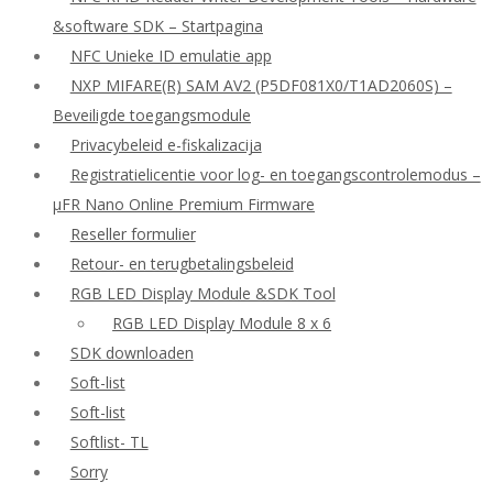
&software SDK – Startpagina
NFC Unieke ID emulatie app
NXP MIFARE(R) SAM AV2 (P5DF081X0/T1AD2060S) –
Beveiligde toegangsmodule
Privacybeleid e-fiskalizacija
Registratielicentie voor log- en toegangscontrolemodus –
μFR Nano Online Premium Firmware
Reseller formulier
Retour- en terugbetalingsbeleid
RGB LED Display Module &SDK Tool
RGB LED Display Module 8 x 6
SDK downloaden
Soft-list
Soft-list
Softlist- TL
Sorry