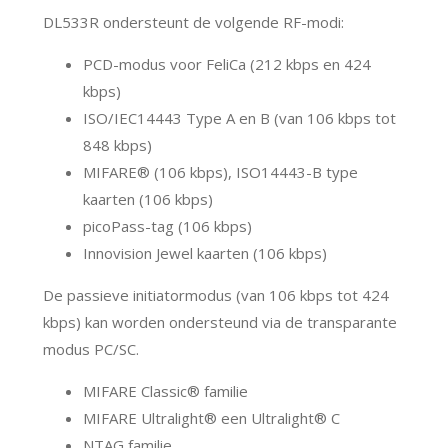
DL533R ondersteunt de volgende RF-modi:
PCD-modus voor FeliCa (212 kbps en 424
kbps)
ISO/IEC14443 Type A en B (van 106 kbps tot
848 kbps)
MIFARE® (106 kbps), ISO14443-B type
kaarten (106 kbps)
picoPass-tag (106 kbps)
Innovision Jewel kaarten (106 kbps)
De passieve initiatormodus (van 106 kbps tot 424
kbps) kan worden ondersteund via de transparante
modus PC/SC.
MIFARE Classic® familie
MIFARE Ultralight® een Ultralight® C
NTAG familie