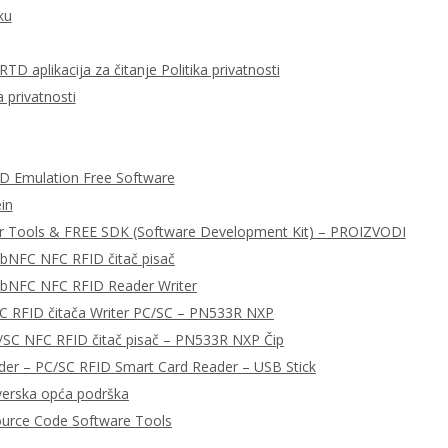
ku
D aplikacija za čitanje Politika privatnosti
 privatnosti
ID Emulation Free Software
in
r Tools & FREE SDK (Software Development Kit) – PROIZVODI
ibNFC NFC RFID čitač pisač
libNFC NFC RFID Reader Writer
C RFID čitača Writer PC/SC – PN533R NXP
/SC NFC RFID čitač pisač – PN533R NXP Čip
r – PC/SC RFID Smart Card Reader – USB Stick
tverska opća podrška
urce Code Software Tools