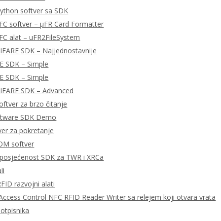
ython softver sa SDK
FC softver – μFR Card Formatter
FC alat – uFR2FileSystem
MIFARE SDK – Najjednostavnije
E SDK – Simple
E SDK – Simple
MIFARE SDK – Advanced
ftver za brzo čitanje
ftware SDK Demo
tver za pokretanje
OM softver
posjećenost SDK za TWR i XRCa
li
FID razvojni alati
ccess Control NFC RFID Reader Writer sa relejem koji otvara vrata
potpisnika