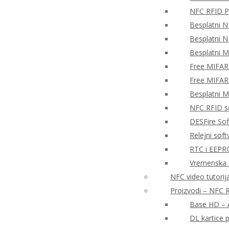
NFC RFID P
Besplatni N
Besplatni N
Besplatni 
Free MIFAR
Free MIFAR
Besplatni 
NFC RFID so
DESFire So
Relejni sof
RTC i EEPR
Vremenska 
NFC video tutorija
Proizvodi – NFC R
Base HD – A
DL kartice 