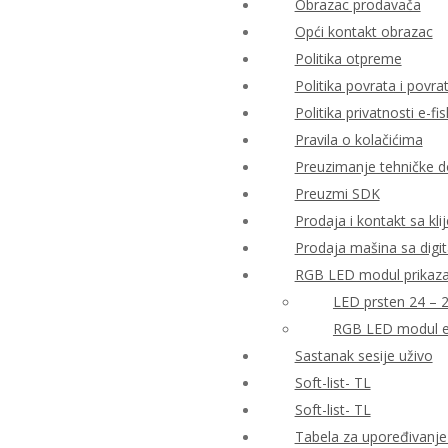
Obrazac prodavača
Opći kontakt obrazac
Politika otpreme
Politika povrata i povr
Politika privatnosti e-fis
Pravila o kolačićima
Preuzimanje tehničke 
Preuzmi SDK
Prodaja i kontakt sa kli
Prodaja mašina sa digi
RGB LED modul prikaza 
LED prsten 24 – 
RGB LED modul e
Sastanak sesije uživo
Soft-list- TL
Soft-list- TL
Tabela za upoređivanje 