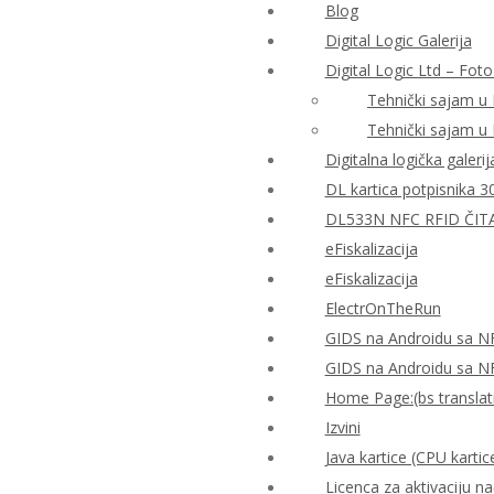
Blog
Digital Logic Galerija
Digital Logic Ltd – Foto
Tehnički sajam u
Tehnički sajam u
Digitalna logička galerij
DL kartica potpisnika 3
DL533N NFC RFID ČIT
eFiskalizacija
eFiskalizacija
ElectrOnTheRun
GIDS na Androidu sa N
GIDS na Androidu sa N
Home Page:(bs translat
Izvini
Java kartice (CPU kartic
Licenca za aktivaciju n