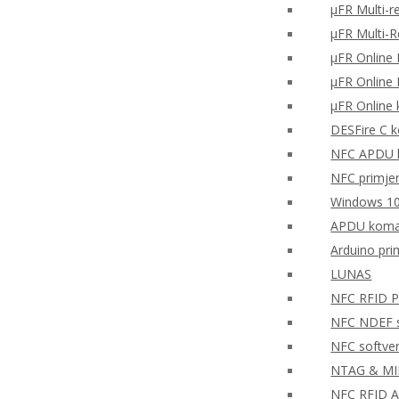
μFR Multi-r
μFR Multi-
μFR Online 
μFR Online 
μFR Online 
DESFire C k
NFC APDU k
NFC primjer 
Windows 10
APDU koman
Arduino pr
LUNAS
NFC RFID PH
NFC NDEF so
NFC softve
NTAG & MIFA
NFC RFID A