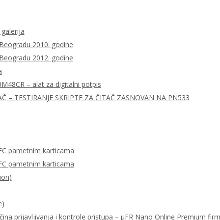
 galerija
 Beogradu 2010. godine
 Beogradu 2012. godine
a
0M48CR – alat za digitalni potpis
AČ – TESTIRANJE SKRIPTE ZA ČITAČ ZASNOVAN NA PN533
FC pametnim karticama
FC pametnim karticama
ion)
e)
ačina prijavljivanja i kontrole pristupa – μFR Nano Online Premium fi