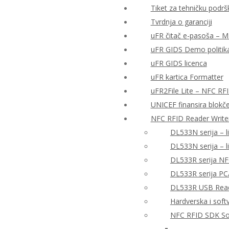
Tiket za tehničku podrš
Tvrdnja o garanciji
uFR čitač e-pasoša – MRT
uFR GIDS Demo politika
uFR GIDS licenca
uFR kartica Formatter
uFR2File Lite – NFC RF
UNICEF finansira blokče
NFC RFID Reader Write
DL533N serija – l
DL533N serija – 
DL533R serija NF
DL533R serija PC
DL533R USB Reade
Hardverska i sof
NFC RFID SDK So