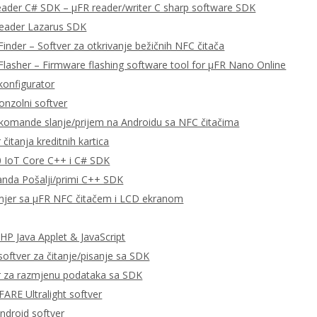
eader C# SDK – μFR reader/writer C sharp software SDK
Reader Lazarus SDK
Finder – Softver za otkrivanje bežičnih NFC čitača
Flasher – Firmware flashing software tool for μFR Nano Online
konfigurator
onzolni softver
omande slanje/prijem na Androidu sa NFC čitačima
čitanja kreditnih kartica
 IoT Core C++ i C# SDK
da Pošalji/primi C++ SDK
imjer sa μFR NFC čitačem i LCD ekranom
P Java Applet & JavaScript
ftver za čitanje/pisanje sa SDK
r za razmjenu podataka sa SDK
RE Ultralight softver
ndroid softver