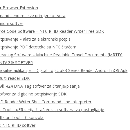
 Browser Extension
nd send receive primjer softvera
dni softver
urce Code Software – NFC RFID Reader Writer Free SDK
tpisivanje – alati za elektronski potpis
otpisivanje PDF datoteka sa NFC čitačem
Reading Software – Machine Readable Travel Documents (MRTD)
 NTAG® SOFTVER
bilne aplikacije – Digital Logic uFR Series Reader Android i iOS Apk
ulti-reader SDK
 424 DNA Tag softver za čitanje/pisanje
ftver za digitalno potpisivanje SDK
D Reader Writer Shell Command Line Interpreter
 Tool – μFR serija čitača/pisca softvera za postavljanje
llision Tool – C konzola
k NFC RFID softver