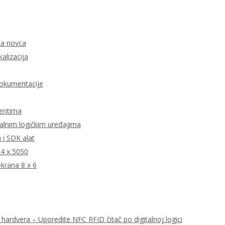
ata novca
kalizacija
dokumentacije
jentima
talnim logičkim uređajima
i SDK alat
24 x 5050
krana 8 x 6
hardvera – Uporedite NFC RFID čitač po digitalnoj logici