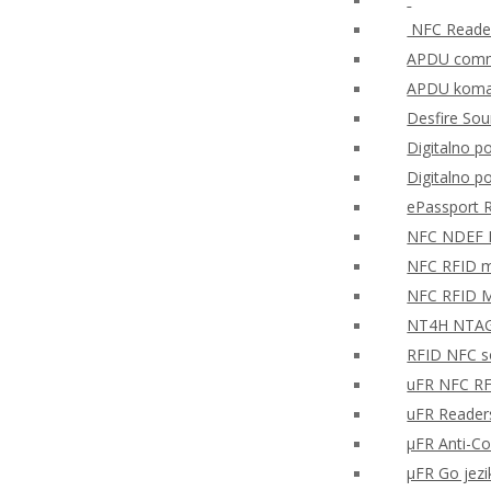
NFC Reader
APDU comma
APDU koman
Desfire So
Digitalno po
Digitalno p
ePassport 
NFC NDEF
NFC RFID mo
NFC RFID M
NT4H NTAG®
RFID NFC so
uFR NFC RF
uFR Readers
μFR Anti-Co
μFR Go jezi