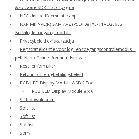
&software SDK – Startpagina
NFC Unieke ID emulatie app
NXP MIFARE(R) SAM AV2 (P5DF081X0/T1AD2060S) –
Beveiligde toegangsmodule
Privacybeleid e-fiskalizacija
Registratielicentie voor log- en toegangscontrolemodus –
μFR Nano Online Premium Firmware
Reseller formulier
Retour- en terugbetalingsbeleid
RGB LED Display Module &SDK Tool
RGB LED Display Module 8 x 6
SDK downloaden
Soft-list
Soft-list
Softlist- TL
Sorry