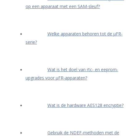
op een apparaat met een SAM-sleuf?
Welke apparaten behoren tot de μFR-
serie?
Wat is het doel van rtc- en eeprom-
upgrades voor μFR-apparaten?
Wat is de hardware AES128 encryptie?
Gebruik de NDEF-methoden met de