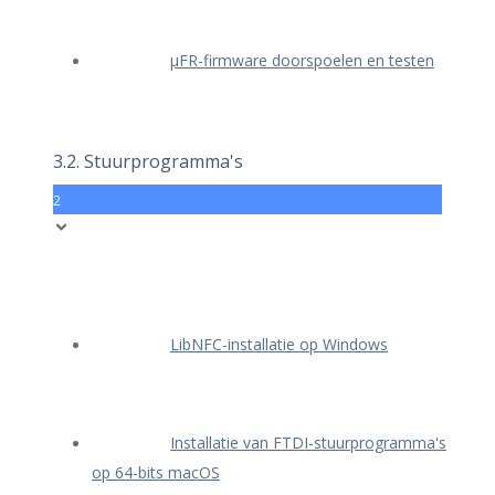
μFR-firmware doorspoelen en testen
3.2. Stuurprogramma's
2
LibNFC-installatie op Windows
Installatie van FTDI-stuurprogramma's
op 64-bits macOS