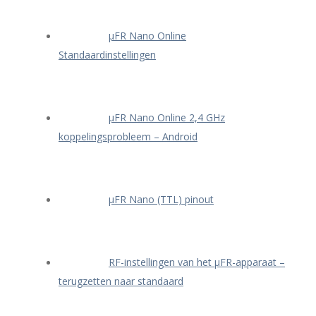
μFR Nano Online
Standaardinstellingen
μFR Nano Online 2,4 GHz
koppelingsprobleem – Android
μFR Nano (TTL) pinout
RF-instellingen van het μFR-apparaat –
terugzetten naar standaard