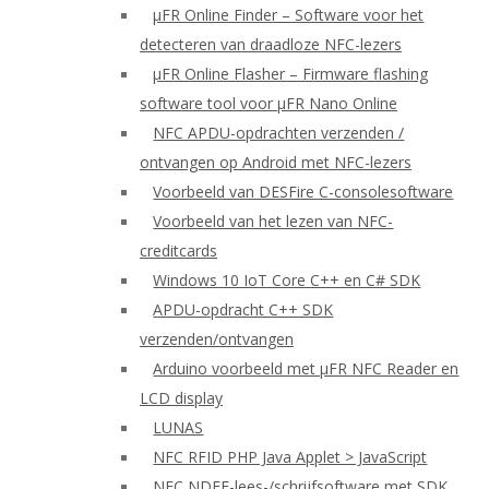
μFR Online Finder – Software voor het
detecteren van draadloze NFC-lezers
μFR Online Flasher – Firmware flashing
software tool voor μFR Nano Online
NFC APDU-opdrachten verzenden /
ontvangen op Android met NFC-lezers
Voorbeeld van DESFire C-consolesoftware
Voorbeeld van het lezen van NFC-
creditcards
Windows 10 IoT Core C++ en C# SDK
APDU-opdracht C++ SDK
verzenden/ontvangen
Arduino voorbeeld met μFR NFC Reader en
LCD display
LUNAS
NFC RFID PHP Java Applet > JavaScript
NFC NDEF-lees-/schrijfsoftware met SDK