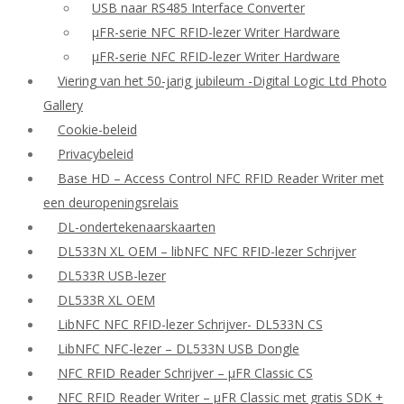
USB naar RS485 Interface Converter
μFR-serie NFC RFID-lezer Writer Hardware
μFR-serie NFC RFID-lezer Writer Hardware
Viering van het 50-jarig jubileum -Digital Logic Ltd Photo
Gallery
Cookie-beleid
Privacybeleid
Base HD – Access Control NFC RFID Reader Writer met
een deuropeningsrelais
DL-ondertekenaarskaarten
DL533N XL OEM – libNFC NFC RFID-lezer Schrijver
DL533R USB-lezer
DL533R XL OEM
LibNFC NFC RFID-lezer Schrijver- DL533N CS
LibNFC NFC-lezer – DL533N USB Dongle
NFC RFID Reader Schrijver – μFR Classic CS
NFC RFID Reader Writer – μFR Classic met gratis SDK +