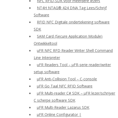
NFC RFID-SDK voor meerdere lezers
NT4H NTAG® 424 DNA Tag Lees/Schrijf
Software
RFID NFC Digitale ondertekening software
SDK
SAM Card (Secure Application Module)
Ontwikkeltool
uFR NFC RFD Reader Writer Shell Command
Line Interpreter
uFR Readers Tool – μFR-serie reader/writer
setup software
μFR Anti-Collision Tool – C-console
μFR Go Taal NFC RFID Software
μFR Multi-reader C# SDK – μFR lezer/schrijver
C scherpe software SDK
μFR Multi-Reader Lazarus SDK
μFR Online Configurator |