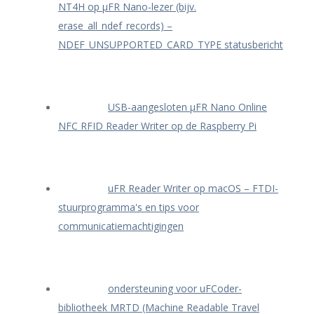
NT4H op μFR Nano-lezer (bijv.
erase_all_ndef_records) –
NDEF_UNSUPPORTED_CARD_TYPE statusbericht
USB-aangesloten μFR Nano Online
NFC RFID Reader Writer op de Raspberry Pi
uFR Reader Writer op macOS – FTDI-
stuurprogramma's en tips voor
communicatiemachtigingen
ondersteuning voor uFCoder-
bibliotheek MRTD (Machine Readable Travel