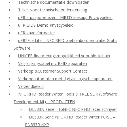
Technische documentatie downloaden
Ticket voor technische ondersteuning
uFR e-paspoortlezer – MRTD-leesapp Privacybeleid
uFR GIDS Demo Privacybeleid
uFR-kaart formatter
uFR2File Lite – NFC RFID-toetsenbord emulatie Gratis
Software
UNICEF-financieringsmogelijkheid voor blockchain
Vergelijkingstabel nfc RFID-apparaten
Verkoop &Customer Support Contact
Verkoopautomaten met digitale logische apparaten
Verzendbeleid
NFC RFID Reader Writer Tools & FREE SDK (Software
Development Kit) – PRODUCTEN
DL533N-serie – libNFC NFC RFID-lezer schrijver
DL533R Serie NFC RFID Reader Writer PC/SC –
PN533R NXP