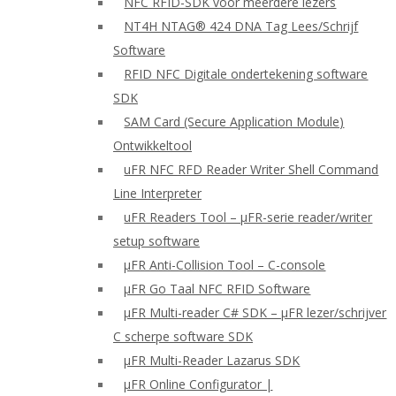
NFC RFID-SDK voor meerdere lezers
NT4H NTAG® 424 DNA Tag Lees/Schrijf
Software
RFID NFC Digitale ondertekening software
SDK
SAM Card (Secure Application Module)
Ontwikkeltool
uFR NFC RFD Reader Writer Shell Command
Line Interpreter
uFR Readers Tool – μFR-serie reader/writer
setup software
μFR Anti-Collision Tool – C-console
μFR Go Taal NFC RFID Software
μFR Multi-reader C# SDK – μFR lezer/schrijver
C scherpe software SDK
μFR Multi-Reader Lazarus SDK
μFR Online Configurator |