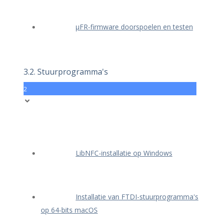
μFR-firmware doorspoelen en testen
3.2. Stuurprogramma's
2
LibNFC-installatie op Windows
Installatie van FTDI-stuurprogramma's
op 64-bits macOS