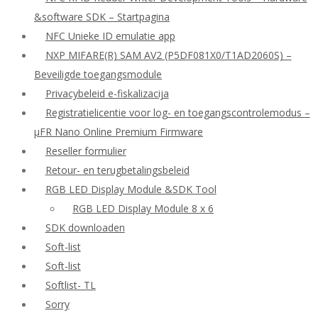
&software SDK – Startpagina
NFC Unieke ID emulatie app
NXP MIFARE(R) SAM AV2 (P5DF081X0/T1AD2060S) –
Beveiligde toegangsmodule
Privacybeleid e-fiskalizacija
Registratielicentie voor log- en toegangscontrolemodus –
μFR Nano Online Premium Firmware
Reseller formulier
Retour- en terugbetalingsbeleid
RGB LED Display Module &SDK Tool
RGB LED Display Module 8 x 6
SDK downloaden
Soft-list
Soft-list
Softlist- TL
Sorry