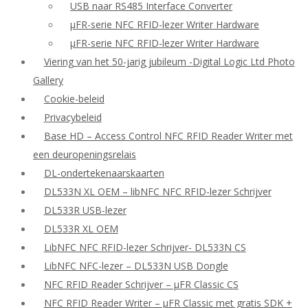
USB naar RS485 Interface Converter
μFR-serie NFC RFID-lezer Writer Hardware
μFR-serie NFC RFID-lezer Writer Hardware
Viering van het 50-jarig jubileum -Digital Logic Ltd Photo
Gallery
Cookie-beleid
Privacybeleid
Base HD – Access Control NFC RFID Reader Writer met
een deuropeningsrelais
DL-ondertekenaarskaarten
DL533N XL OEM – libNFC NFC RFID-lezer Schrijver
DL533R USB-lezer
DL533R XL OEM
LibNFC NFC RFID-lezer Schrijver- DL533N CS
LibNFC NFC-lezer – DL533N USB Dongle
NFC RFID Reader Schrijver – μFR Classic CS
NFC RFID Reader Writer – μFR Classic met gratis SDK +