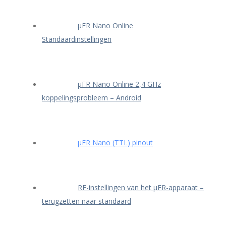
μFR Nano Online
Standaardinstellingen
μFR Nano Online 2,4 GHz
koppelingsprobleem – Android
μFR Nano (TTL) pinout
RF-instellingen van het μFR-apparaat –
terugzetten naar standaard