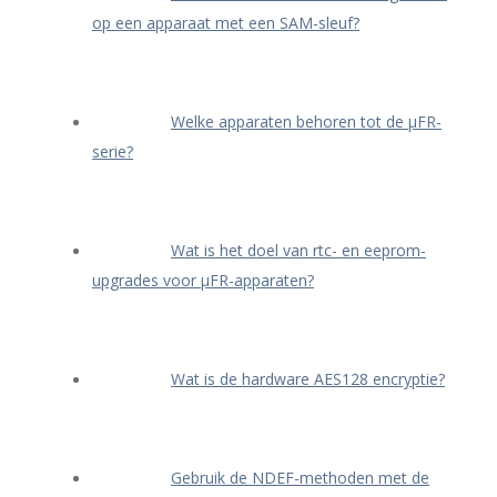
op een apparaat met een SAM-sleuf?
Welke apparaten behoren tot de μFR-
serie?
Wat is het doel van rtc- en eeprom-
upgrades voor μFR-apparaten?
Wat is de hardware AES128 encryptie?
Gebruik de NDEF-methoden met de