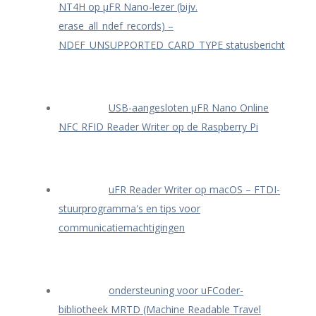
NT4H op μFR Nano-lezer (bijv.
erase_all_ndef_records) –
NDEF_UNSUPPORTED_CARD_TYPE statusbericht
USB-aangesloten μFR Nano Online
NFC RFID Reader Writer op de Raspberry Pi
uFR Reader Writer op macOS – FTDI-
stuurprogramma's en tips voor
communicatiemachtigingen
ondersteuning voor uFCoder-
bibliotheek MRTD (Machine Readable Travel