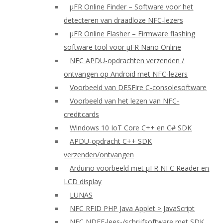
μFR Online Finder – Software voor het
detecteren van draadloze NFC-lezers
μFR Online Flasher – Firmware flashing
software tool voor μFR Nano Online
NFC APDU-opdrachten verzenden /
ontvangen op Android met NFC-lezers
Voorbeeld van DESFire C-consolesoftware
Voorbeeld van het lezen van NFC-
creditcards
Windows 10 IoT Core C++ en C# SDK
APDU-opdracht C++ SDK
verzenden/ontvangen
Arduino voorbeeld met μFR NFC Reader en
LCD display
LUNAS
NFC RFID PHP Java Applet > JavaScript
NFC NDEF-lees-/schrijfsoftware met SDK