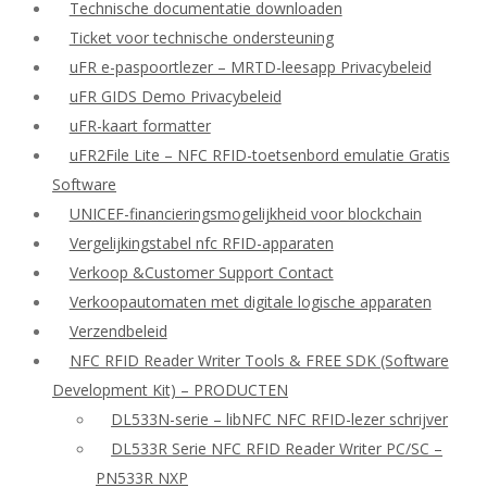
Technische documentatie downloaden
Ticket voor technische ondersteuning
uFR e-paspoortlezer – MRTD-leesapp Privacybeleid
uFR GIDS Demo Privacybeleid
uFR-kaart formatter
uFR2File Lite – NFC RFID-toetsenbord emulatie Gratis
Software
UNICEF-financieringsmogelijkheid voor blockchain
Vergelijkingstabel nfc RFID-apparaten
Verkoop &Customer Support Contact
Verkoopautomaten met digitale logische apparaten
Verzendbeleid
NFC RFID Reader Writer Tools & FREE SDK (Software
Development Kit) – PRODUCTEN
DL533N-serie – libNFC NFC RFID-lezer schrijver
DL533R Serie NFC RFID Reader Writer PC/SC –
PN533R NXP