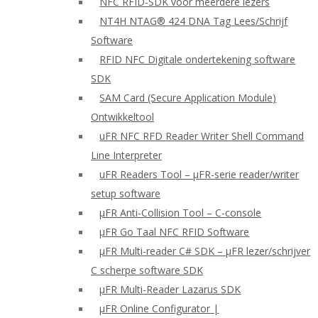
NFC RFID-SDK voor meerdere lezers
NT4H NTAG® 424 DNA Tag Lees/Schrijf
Software
RFID NFC Digitale ondertekening software
SDK
SAM Card (Secure Application Module)
Ontwikkeltool
uFR NFC RFD Reader Writer Shell Command
Line Interpreter
uFR Readers Tool – μFR-serie reader/writer
setup software
μFR Anti-Collision Tool – C-console
μFR Go Taal NFC RFID Software
μFR Multi-reader C# SDK – μFR lezer/schrijver
C scherpe software SDK
μFR Multi-Reader Lazarus SDK
μFR Online Configurator |