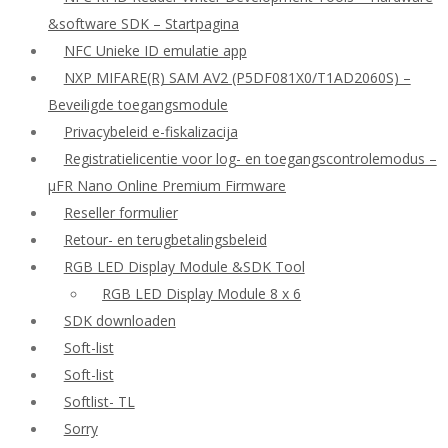
&software SDK – Startpagina
NFC Unieke ID emulatie app
NXP MIFARE(R) SAM AV2 (P5DF081X0/T1AD2060S) –
Beveiligde toegangsmodule
Privacybeleid e-fiskalizacija
Registratielicentie voor log- en toegangscontrolemodus –
μFR Nano Online Premium Firmware
Reseller formulier
Retour- en terugbetalingsbeleid
RGB LED Display Module &SDK Tool
RGB LED Display Module 8 x 6
SDK downloaden
Soft-list
Soft-list
Softlist- TL
Sorry