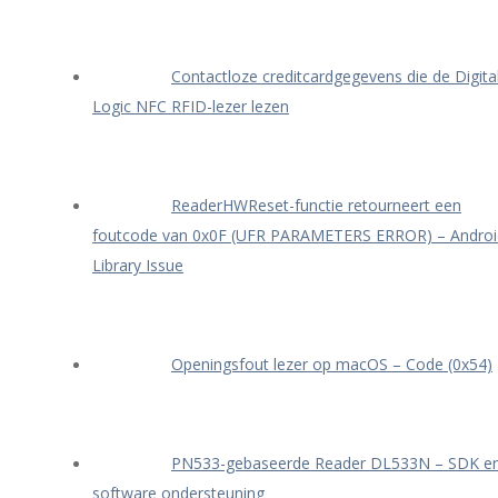
Contactloze creditcardgegevens die de Digita
Logic NFC RFID-lezer lezen
ReaderHWReset-functie retourneert een
foutcode van 0x0F (UFR PARAMETERS ERROR) – Androi
Library Issue
Openingsfout lezer op macOS – Code (0x54)
PN533-gebaseerde Reader DL533N – SDK e
software ondersteuning