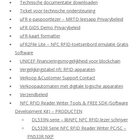
Technische documentatie downloaden
Ticket voor technische ondersteuning
uFR e-paspoortlezer – MRTD-leesapp Privacybeleid
uFR GIDS Demo Privacybeleid
uFR-kaart formatter
uFR2File Lite – NFC RFID-toetsenbord emulatie Gratis
Software
UNICEF-financieringsmogelijkheid voor blockchain
Vergelijkingstabel nfc RFID-apparaten
Verkoop &Customer Support Contact
Verkoopautomaten met digitale logische apparaten
Verzendbeleid
NFC RFID Reader Writer Tools & FREE SDK (Software
Development Kit) – PRODUCTEN
DL533N-serie – libNFC NFC RFID-lezer schrijver
DL533R Serie NFC RFID Reader Writer PC/SC –
PN533R NXP