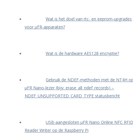
Wat is het doel van rtc- en eeprom-upgrades
voor μFR-apparaten?
Wat is de hardware AES128 encryptie?
Gebruik de NDEF-methoden met de NT4H o
μFR Nano-lezer (bijv. erase_all_ndef_records) –
NDEF_UNSUPPORTED_CARD_TYPE statusbericht
USB-aangesloten μFR Nano Online NFC RFI
Reader Writer op de Raspberry Pi