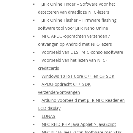
μFR Online Finder – Software voor het
detecteren van draadloze NFC-lezers
μFR Online Flasher – Firmware flashing
software tool voor μFR Nano Online
NFC APDU-opdrachten verzenden /
ontvangen op Android met NFC-lezers
Voorbeeld van DESFire C-consolesoftware
Voorbeeld van het lezen van NFC-
creditcards
Windows 10 IoT Core C++ en C# SDK
APDU-opdracht C++ SDK
verzenden/ontvangen
Arduino voorbeeld met μFR NFC Reader en
LCD display
LUNAS
NFC RFID PHP Java Applet > JavaScript
NFC NDEF-lees-/schrijfsoftware met SDK