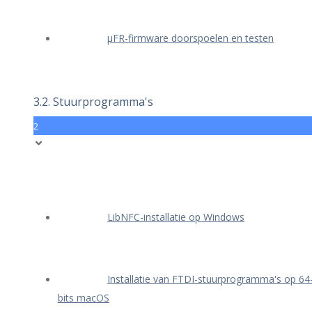
μFR-firmware doorspoelen en testen
3.2. Stuurprogramma's
2
LibNFC-installatie op Windows
Installatie van FTDI-stuurprogramma's op 64
bits macOS