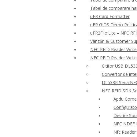
Tabel de comparare har
uFR Card Formatter
uFR GIDS Demo Politica 
uFR2File Lite – NFC RFI
Vânzări & Customer Su
NFC RFID Reader Write
NFC RFID Reader Write
Cititor USB DL533
Convertor de inte
DL533R Seria NFC
NFC RFID SDK So
Apdu Comen
Configurato
Desfire So
NFC NDEF
Nfc Reader 