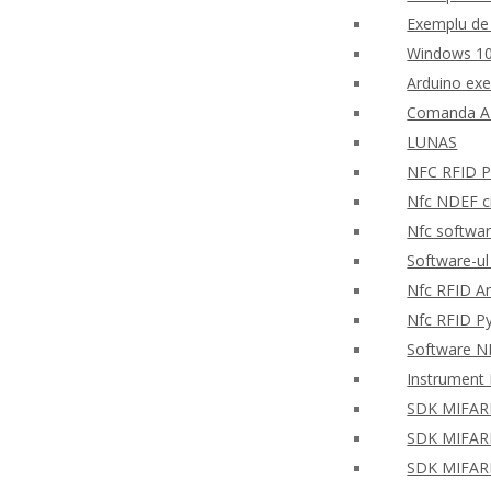
Exemplu de 
Windows 10
Arduino ex
Comanda AP
LUNAS
NFC RFID PH
Nfc NDEF ci
Nfc softwar
Software-ul
Nfc RFID An
Nfc RFID P
Software NF
Instrument 
SDK MIFARE 
SDK MIFARE 
SDK MIFARE