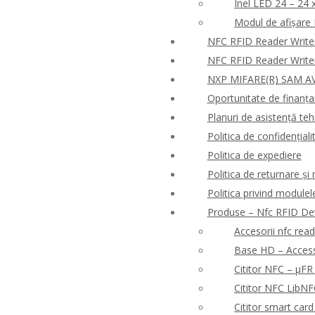
Inel LED 24 – 24 
Modul de afișare
NFC RFID Reader Write
NFC RFID Reader Write
NXP MIFARE(R) SAM AV
Oportunitate de finanț
Planuri de asistență tehn
Politica de confidențialit
Politica de expediere
Politica de returnare ș
Politica privind modulel
Produse – Nfc RFID De
Accesorii nfc rea
Base HD – Access 
Cititor NFC – μF
Cititor NFC Lib
Cititor smart ca