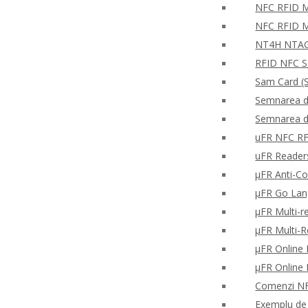
NFC RFID Mo
NFC RFID M
NT4H NTAG®
RFID NFC S
Sam Card (S
Semnarea di
Semnarea di
uFR NFC RFD
uFR Readers 
μFR Anti-Co
μFR Go Lan
μFR Multi-re
μFR Multi-
μFR Online 
μFR Online 
Comenzi NFC
Exemplu de c