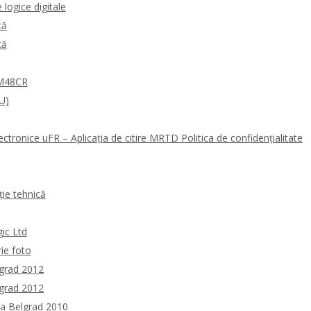
logice digitale
că
că
0M48CR
U)
ectronice uFR – Aplicația de citire MRTD Politica de confidențialitate
ie tehnică
gic Ltd
rie foto
lgrad 2012
lgrad 2012
la Belgrad 2010