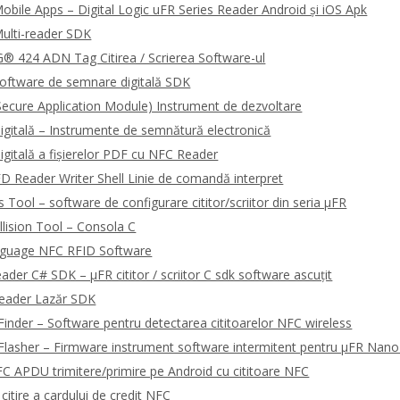
bile Apps – Digital Logic uFR Series Reader Android și iOS Apk
ulti-reader SDK
 424 ADN Tag Citirea / Scrierea Software-ul
oftware de semnare digitală SDK
ecure Application Module) Instrument de dezvoltare
gitală – Instrumente de semnătură electronică
gitală a fișierelor PDF cu NFC Reader
 Reader Writer Shell Linie de comandă interpret
Tool – software de configurare cititor/scriitor din seria μFR
llision Tool – Consola C
guage NFC RFID Software
ader C# SDK – μFR cititor / scriitor C sdk software ascuțit
Reader Lazăr SDK
Finder – Software pentru detectarea cititoarelor NFC wireless
Flasher – Firmware instrument software intermitent pentru μFR Nano
 APDU trimitere/primire pe Android cu cititoare NFC
itire a cardului de credit NFC