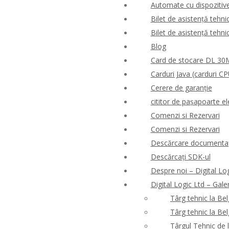
Automate cu dispozitive 
Bilet de asistență tehni
Bilet de asistență tehni
Blog
Card de stocare DL 3
Carduri Java (carduri CP
Cerere de garanție
cititor de pașapoarte el
Comenzi si Rezervari
Comenzi si Rezervari
Descărcare documentaț
Descărcați SDK-ul
Despre noi – Digital Lo
Digital Logic Ltd – Gale
Târg tehnic la Be
Târg tehnic la Be
Târgul Tehnic de 