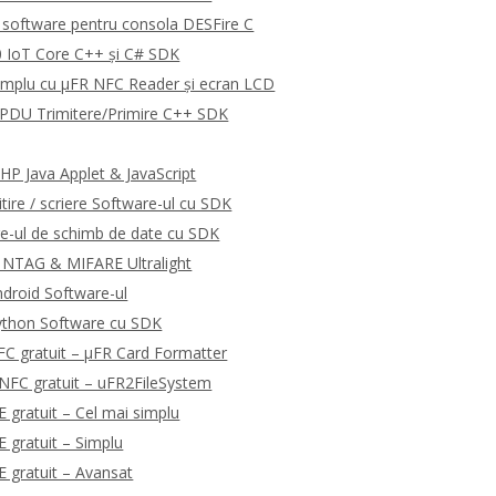
software pentru consola DESFire C
 IoT Core C++ și C# SDK
emplu cu μFR NFC Reader și ecran LCD
DU Trimitere/Primire C++ SDK
P Java Applet & JavaScript
tire / scriere Software-ul cu SDK
e-ul de schimb de date cu SDK
 NTAG & MIFARE Ultralight
droid Software-ul
ython Software cu SDK
C gratuit – μFR Card Formatter
NFC gratuit – uFR2FileSystem
gratuit – Cel mai simplu
gratuit – Simplu
 gratuit – Avansat