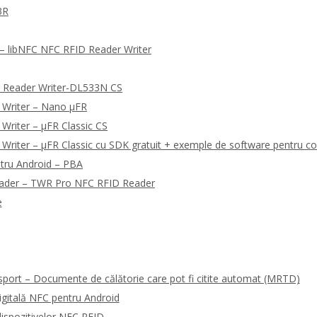
3R
 libNFC NFC RFID Reader Writer
 Reader Writer-DL533N CS
 Writer – Nano μFR
Writer – μFR Classic CS
riter – μFR Classic cu SDK gratuit + exemple de software pentru co
tru Android – PBA
eader – TWR Pro NFC RFID Reader
e
sport – Documente de călătorie care pot fi citite automat (MRTD)
gitală NFC pentru Android
ispozitivelor NFC RFID