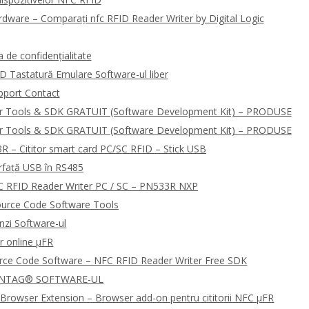
dware – Comparați nfc RFID Reader Writer by Digital Logic
de confidențialitate
D Tastatură Emulare Software-ul liber
pport Contact
r Tools & SDK GRATUIT (Software Development Kit) – PRODUSE
r Tools & SDK GRATUIT (Software Development Kit) – PRODUSE
R – Cititor smart card PC/SC RFID – Stick USB
rfață USB în RS485
 RFID Reader Writer PC / SC – PN533R NXP
urce Code Software Tools
zi Software-ul
r online μFR
urce Code Software – NFC RFID Reader Writer Free SDK
 NTAG® SOFTWARE-UL
Browser Extension – Browser add-on pentru cititorii NFC μFR