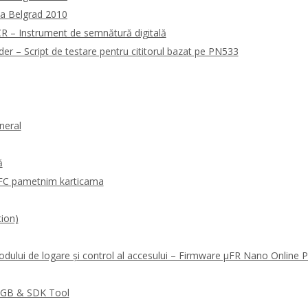
la Belgrad 2010
 – Instrument de semnătură digitală
 – Script de testare pentru cititorul bazat pe PN533
neral
ă
FC pametnim karticama
ion)
odului de logare și control al accesului – Firmware μFR Nano Online
RGB & SDK Tool