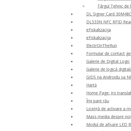
Târgul Tehnic de 
DL Signer Card 30M48CR
DL533N NFC RFID Reader
eFiskalizacija
eFiskalizacija
ElectrOnTheRun
Formular de contact ge
Galerie de Digital Logic
Galerie de logică digital
GIDS na Androidu sa N
Hartă
Home Page: (ro translat
Îmi pare rău
Licență de activare a m
Mass-media despre noi
Modul de afișare LED 