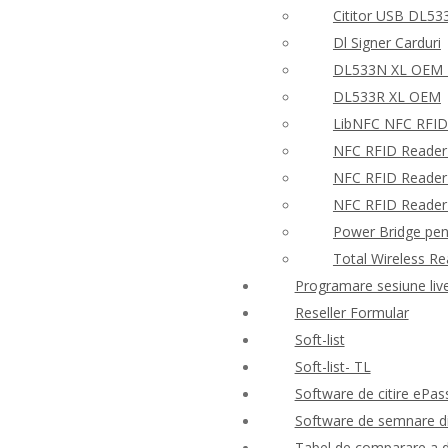
Cititor USB DL53
Dl Signer Carduri
DL533N XL OEM –
DL533R XL OEM
LibNFC NFC RFID
NFC RFID Reader
NFC RFID Reader 
NFC RFID Reader W
Power Bridge pen
Total Wireless R
Programare sesiune liv
Reseller Formular
Soft-list
Soft-list- TL
Software de citire ePas
Software de semnare di
Tabel de comparare a d