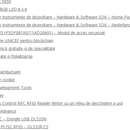
x 5050
 RGB LED 8 x 6
r Instrumente de dezvoltare – Hardware & Software SDK – Home Pa
r Instrumente de dezvoltare – Hardware & Software SDK – Nederlan
2 (P5DF081X0/T1AD2060S) – Modul de acces securizat
are UNICEF pentru blockchain
ică gratuite și de specialitate
ate e-fiskalizacija
i rambursare
e cookie
velopment Tools
der
Control NFC RFID Reader Writer cu un releu de deschidere a ușii
R Advance
NFC – Dongle USB DL533N
rd PC/SC RFID – DL533R CS