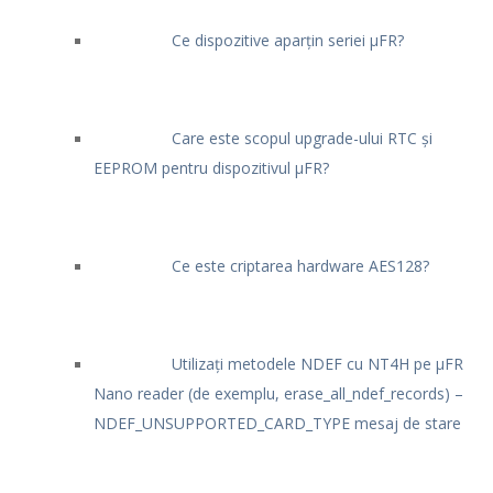
Ce dispozitive aparțin seriei μFR?
Care este scopul upgrade-ului RTC și
EEPROM pentru dispozitivul μFR?
Ce este criptarea hardware AES128?
Utilizați metodele NDEF cu NT4H pe μFR
Nano reader (de exemplu, erase_all_ndef_records) –
NDEF_UNSUPPORTED_CARD_TYPE mesaj de stare