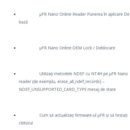
μFR Nano Online Reader Punerea în aplicare De
bază
μFR Nano Online OEM Lock / Deblocare
Utilizați metodele NDEF cu NT4H pe μFR Nano
reader (de exemplu, erase_all_ndef_records) –
NDEF_UNSUPPORTED_CARD_TYPE mesaj de stare
Cum să actualizați firmware-ul μFR și să testați
cititorul