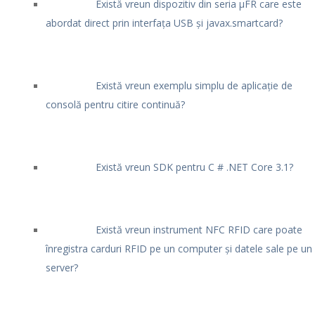
Există vreun dispozitiv din seria μFR care este
abordat direct prin interfața USB și javax.smartcard?
Există vreun exemplu simplu de aplicație de
consolă pentru citire continuă?
Există vreun SDK pentru C # .NET Core 3.1?
Există vreun instrument NFC RFID care poate
înregistra carduri RFID pe un computer și datele sale pe un
server?