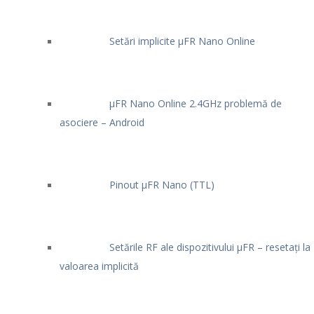
Setări implicite μFR Nano Online
μFR Nano Online 2.4GHz problemă de
asociere – Android
Pinout μFR Nano (TTL)
Setările RF ale dispozitivului μFR – resetați la
valoarea implicită