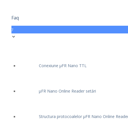
Faq
7
Conexiune μFR Nano TTL
μFR Nano Online Reader setări
Structura protocoalelor μFR Nano Online Reade