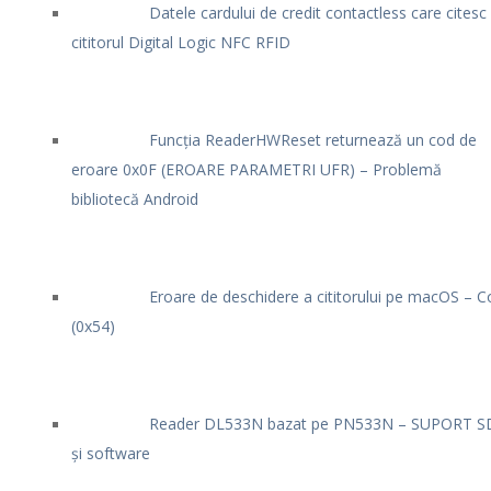
Datele cardului de credit contactless care citesc
cititorul Digital Logic NFC RFID
Funcția ReaderHWReset returnează un cod de
eroare 0x0F (EROARE PARAMETRI UFR) – Problemă
bibliotecă Android
Eroare de deschidere a cititorului pe macOS – C
(0x54)
Reader DL533N bazat pe PN533N – SUPORT S
și software