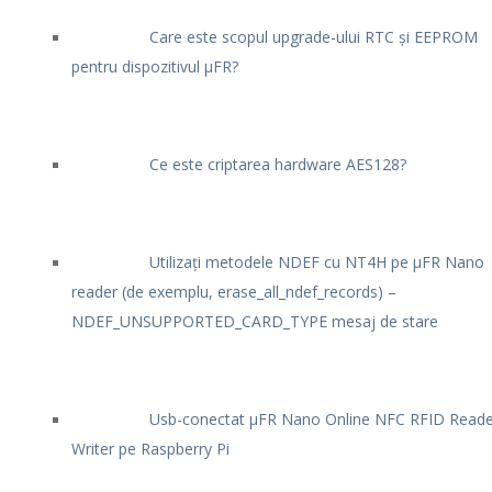
Care este scopul upgrade-ului RTC și EEPROM
pentru dispozitivul μFR?
Ce este criptarea hardware AES128?
Utilizați metodele NDEF cu NT4H pe μFR Nano
reader (de exemplu, erase_all_ndef_records) –
NDEF_UNSUPPORTED_CARD_TYPE mesaj de stare
Usb-conectat μFR Nano Online NFC RFID Reade
Writer pe Raspberry Pi