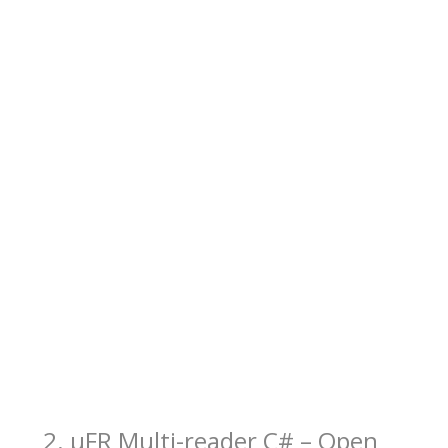
2. μFR Multi-reader C# – Open