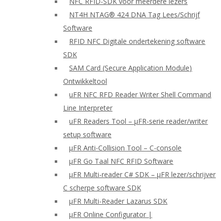
NFC RFID-SDK voor meerdere lezers
NT4H NTAG® 424 DNA Tag Lees/Schrijf
Software
RFID NFC Digitale ondertekening software
SDK
SAM Card (Secure Application Module)
Ontwikkeltool
uFR NFC RFD Reader Writer Shell Command
Line Interpreter
uFR Readers Tool – μFR-serie reader/writer
setup software
μFR Anti-Collision Tool – C-console
μFR Go Taal NFC RFID Software
μFR Multi-reader C# SDK – μFR lezer/schrijver
C scherpe software SDK
μFR Multi-Reader Lazarus SDK
μFR Online Configurator |