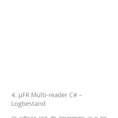
4. μFR Multi-reader C# –
Logbestand
De software slaat alle leesgegevens op in het