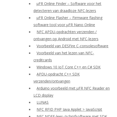
μFR Online Finder – Software voor het
detecteren van draadloze NFC-lezers
μFR Online Flasher – Firmware flashing
software tool voor μFR Nano Online
NFC APDU-opdrachten verzenden /
ontvangen op Android met NFC-lezers
Voorbeeld van DESFire C-consolesoftware
Voorbeeld van het lezen van NFC-
creditcards
Windows 10 IoT Core C++ en C# SDK
APDU-opdracht C++ SDK
verzenden/ontvangen
Arduino voorbeeld met μFR NFC Reader en
LCD display
LUNAS
NFC RFID PHP Java Applet > JavaScript
NFC NDEF-lees-/schrijfsoftware met SDK