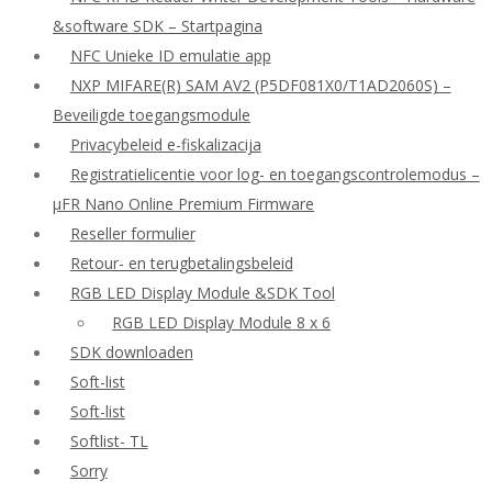
&software SDK – Startpagina
NFC Unieke ID emulatie app
NXP MIFARE(R) SAM AV2 (P5DF081X0/T1AD2060S) –
Beveiligde toegangsmodule
Privacybeleid e-fiskalizacija
Registratielicentie voor log- en toegangscontrolemodus –
μFR Nano Online Premium Firmware
Reseller formulier
Retour- en terugbetalingsbeleid
RGB LED Display Module &SDK Tool
RGB LED Display Module 8 x 6
SDK downloaden
Soft-list
Soft-list
Softlist- TL
Sorry