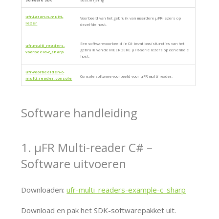
ufr-Lazarus-multi-
Voorbeeld van het gebruik van meerdere μFR-lezers op
lezer
dezelfde host.
Een softwarevoorbeeld in C# bevat basisfuncties van het
ufr-multi_readers-
gebruik van de MEERDERE μFR-serie lezers op een enkele
voorbeeld-c_sharp
host.
ufr-voorbeelden-c-
Console software voorbeeld voor μFR multi-reader.
multi_reader_console
Software handleiding
1. μFR Multi-reader C# –
Software uitvoeren
Downloaden:
ufr-multi_readers-example-c_sharp
Download en pak het SDK-softwarepakket uit.