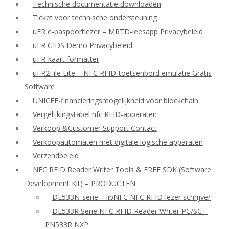
Technische documentatie downloaden
Ticket voor technische ondersteuning
uFR e-paspoortlezer – MRTD-leesapp Privacybeleid
uFR GIDS Demo Privacybeleid
uFR-kaart formatter
uFR2File Lite – NFC RFID-toetsenbord emulatie Gratis
Software
UNICEF-financieringsmogelijkheid voor blockchain
Vergelijkingstabel nfc RFID-apparaten
Verkoop &Customer Support Contact
Verkoopautomaten met digitale logische apparaten
Verzendbeleid
NFC RFID Reader Writer Tools & FREE SDK (Software
Development Kit) – PRODUCTEN
DL533N-serie – libNFC NFC RFID-lezer schrijver
DL533R Serie NFC RFID Reader Writer PC/SC –
PN533R NXP