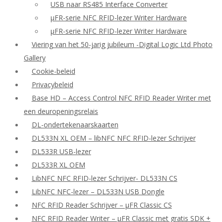
USB naar RS485 Interface Converter
μFR-serie NFC RFID-lezer Writer Hardware
μFR-serie NFC RFID-lezer Writer Hardware
Viering van het 50-jarig jubileum -Digital Logic Ltd Photo
Gallery
Cookie-beleid
Privacybeleid
Base HD – Access Control NFC RFID Reader Writer met
een deuropeningsrelais
DL-ondertekenaarskaarten
DL533N XL OEM – libNFC NFC RFID-lezer Schrijver
DL533R USB-lezer
DL533R XL OEM
LibNFC NFC RFID-lezer Schrijver- DL533N CS
LibNFC NFC-lezer – DL533N USB Dongle
NFC RFID Reader Schrijver – μFR Classic CS
NFC RFID Reader Writer – μFR Classic met gratis SDK +