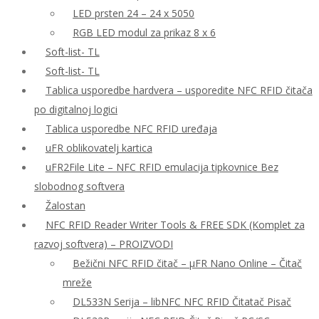
LED prsten 24 – 24 x 5050
RGB LED modul za prikaz 8 x 6
Soft-list- TL
Soft-list- TL
Tablica usporedbe hardvera – usporedite NFC RFID čitača
po digitalnoj logici
Tablica usporedbe NFC RFID uređaja
uFR oblikovatelj kartica
uFR2File Lite – NFC RFID emulacija tipkovnice Bez
slobodnog softvera
Žalostan
NFC RFID Reader Writer Tools & FREE SDK (Komplet za
razvoj softvera) – PROIZVODI
Bežični NFC RFID čitač – μFR Nano Online – Čitač
mreže
DL533N Serija – libNFC NFC RFID Čitatač Pisač