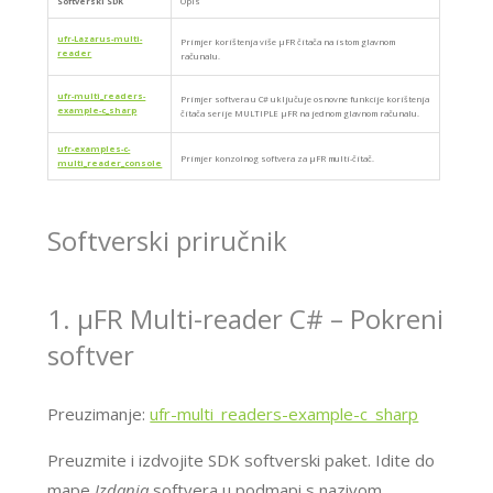
Softverski SDK
Opis
ufr-Lazarus-multi-
Primjer korištenja više μFR čitača na istom glavnom
reader
računalu.
ufr-multi_readers-
Primjer softvera u C# uključuje osnovne funkcije korištenja
example-c_sharp
čitača serije MULTIPLE μFR na jednom glavnom računalu.
ufr-examples-c-
Primjer konzolnog softvera za μFR multi-čitač.
multi_reader_console
Softverski priručnik
1. μFR Multi-reader C# – Pokreni
softver
Preuzimanje:
ufr-multi_readers-example-c_sharp
Preuzmite i izdvojite SDK softverski paket. Idite do
mape
Izdanja
softvera u podmapi s nazivom