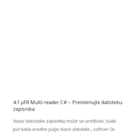
4.1 μFR Multi-reader C# – Preimenujte datoteku
zapisnika
Naziv datoteke zapisnika može se uređivati. Svaki
put kada uredite polje
Naziv datoteke
, softver će