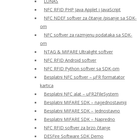
LUNAS
NFC RFID PHP Java Applet i JavaScript
NFC NDEF softver za čitanje /pisanje sa SDK-
om
NFC softver za razmjenu podataka sa SDK-
om
NTAG & MIFARE Ultralight softver
NFC RFID Android softver
NFC RFID Python softver sa SDK-om
Besplatni NFC softver – μFR formatator
kartica
Besplatni NFC alat – uFR2FileSystem
Besplatni MIFARE SDK – najjednostavniji
Besplatni MIFARE SDK – Jednostavno
Besplatni MIFARE SDK – Napredno
NFC RFID softver za brzo čitanje
DESFire Software SDK Demo