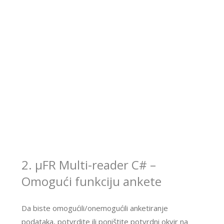
2. μFR Multi-reader C# –
Omogući funkciju ankete
Da biste omogućili/onemogućili anketiranje
podataka, potvrdite ili poništite potvrdni okvir na