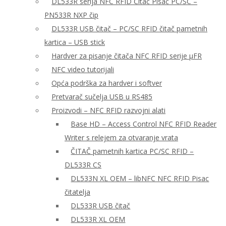
DL533R serija NFC RFID Čitač Pisač PC/SC –
PN533R NXP čip
DL533R USB čitač – PC/SC RFID čitač pametnih
kartica – USB stick
Hardver za pisanje čitača NFC RFID serije μFR
NFC video tutorijali
Opća podrška za hardver i softver
Pretvarač sučelja USB u RS485
Proizvodi – NFC RFID razvojni alati
Base HD – Access Control NFC RFID Reader
Writer s relejem za otvaranje vrata
ČITAČ pametnih kartica PC/SC RFID –
DL533R CS
DL533N XL OEM – libNFC NFC RFID Pisac
čitatelja
DL533R USB čitač
DL533R XL OEM