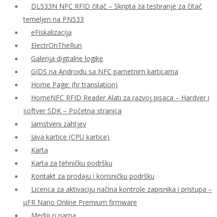
DL533N NFC RFID čitač – Skripta za testiranje za čitač
temeljen na PN533
eFiskalizacija
ElectrOnTheRun
Galerija digitalne logike
GIDS na Androidu sa NFC pametnim karticama
Home Page: (hr translation)
HomeNFC RFID Reader Alati za razvoj pisaca – Hardver i
softver SDK – Početna stranica
Jamstveni zahtjev
Java kartice (CPU kartice)
Karta
Karta za tehničku podršku
Kontakt za prodaju i korisničku podršku
Licenca za aktivaciju načina kontrole zapisnika i pristupa –
μFR Nano Online Premium firmware
Mediji o nama