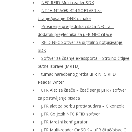
NFC RFID Multi-reader SDK
NT4H NTAG® 424 SOFTVER za
čitanje/pisanje DNK oznake
Proširenje preglednika čitača NFC -a –
dodatak preglednika za μFR NFC čitače
RFID NFC Softver za digitalno potpisivanje
SDK
Softver za čitanje ePassporta – Strojno čitljive
putne isprave (MRTD)
tumač naredbenog retka uFR NFC RFD
Reader Writer
uFR Alat za čitače – čitač serije μFR / softver
za postavljanje pisaca
μFR alat za borbu protiv sudara – C konzola
μFR Go jezik NFC RFID softver
μFR Mrežni konfigurator
μFR Multi-reader C# SDK – μFR čitač/pisac C