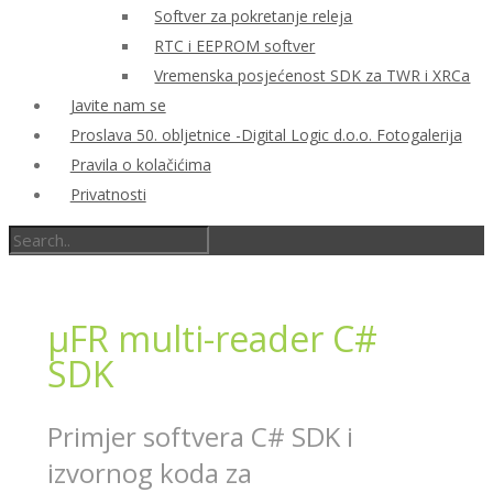
Softver za pokretanje releja
RTC i EEPROM softver
Vremenska posjećenost SDK za TWR i XRCa
Javite nam se
Proslava 50. obljetnice -Digital Logic d.o.o. Fotogalerija
Pravila o kolačićima
Privatnosti
μFR multi-reader C#
SDK
Primjer softvera C# SDK i
izvornog koda za