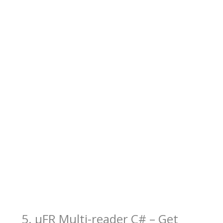
5. μFR Multi-reader C# – Get