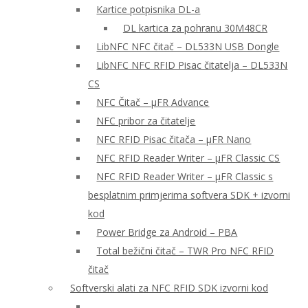
Kartice potpisnika DL-a
DL kartica za pohranu 30M48CR
LibNFC NFC čitač – DL533N USB Dongle
LibNFC NFC RFID Pisac čitatelja – DL533N
CS
NFC Čitač – μFR Advance
NFC pribor za čitatelje
NFC RFID Pisac čitača – μFR Nano
NFC RFID Reader Writer – μFR Classic CS
NFC RFID Reader Writer – μFR Classic s
besplatnim primjerima softvera SDK + izvorni
kod
Power Bridge za Android – PBA
Total bežični čitač – TWR Pro NFC RFID
čitač
Softverski alati za NFC RFID SDK izvorni kod