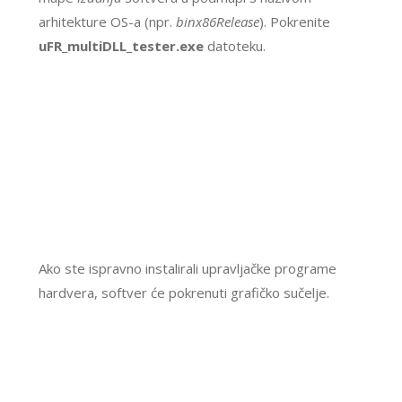
arhitekture OS-a (npr.
binx86Release
). Pokrenite
uFR_multiDLL_tester.exe
datoteku.
Ako ste ispravno instalirali upravljačke programe
hardvera, softver će pokrenuti grafičko sučelje.