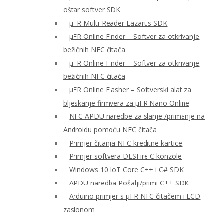
oštar softver SDK
μFR Multi-Reader Lazarus SDK
μFR Online Finder – Softver za otkrivanje
bežičnih NFC čitača
μFR Online Finder – Softver za otkrivanje
bežičnih NFC čitača
μFR Online Flasher – Softverski alat za
bljeskanje firmvera za μFR Nano Online
NFC APDU naredbe za slanje /primanje na
Androidu pomoću NFC čitača
Primjer čitanja NFC kreditne kartice
Primjer softvera DESFire C konzole
Windows 10 IoT Core C++ i C# SDK
APDU naredba Pošalji/primi C++ SDK
Arduino primjer s μFR NFC čitačem i LCD
zaslonom