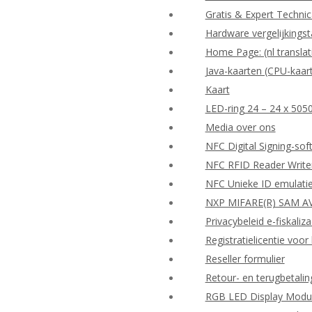
Gratis & Expert Techni
Hardware vergelijkingst
Home Page: (nl translat
Java-kaarten (CPU-kaar
Kaart
LED-ring 24 – 24 x 505
Media over ons
NFC Digital Signing-so
NFC RFID Reader Write
NFC Unieke ID emulati
NXP MIFARE(R) SAM AV
Privacybeleid e-fiskaliza
Registratielicentie vo
Reseller formulier
Retour- en terugbetalin
RGB LED Display Modu