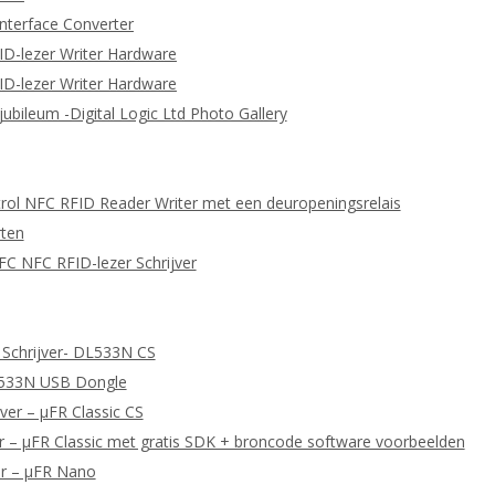
nterface Converter
ID-lezer Writer Hardware
ID-lezer Writer Hardware
 jubileum -Digital Logic Ltd Photo Gallery
ol NFC RFID Reader Writer met een deuropeningsrelais
ten
C NFC RFID-lezer Schrijver
 Schrijver- DL533N CS
L533N USB Dongle
ver – μFR Classic CS
 – μFR Classic met gratis SDK + broncode software voorbeelden
er – μFR Nano