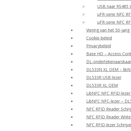
USB naar RS485 I
μFR-serie NFC RF
μFR-serie NFC RF
Viering van het 50-jarig
Cookie-beleid
Privacybeleid
Base HD – Access Contr
DL-ondertekenaarskaar
DL533N XL OEM – libNF
DL533R USB-lezer
DL533R XL OEM
LibNFC NFC RFID-lezer
LibNFC NFC-lezer – D
NFC RFID Reader Schrij
NFC RFID Reader Writer
NFC RFID-lezer Schrijv