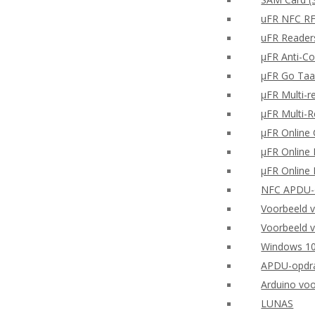
uFR NFC RF
uFR Readers
μFR Anti-Co
μFR Go Taa
μFR Multi-r
μFR Multi-
μFR Online 
μFR Online 
μFR Online 
NFC APDU-o
Voorbeeld 
Voorbeeld v
Windows 10
APDU-opdra
Arduino vo
LUNAS