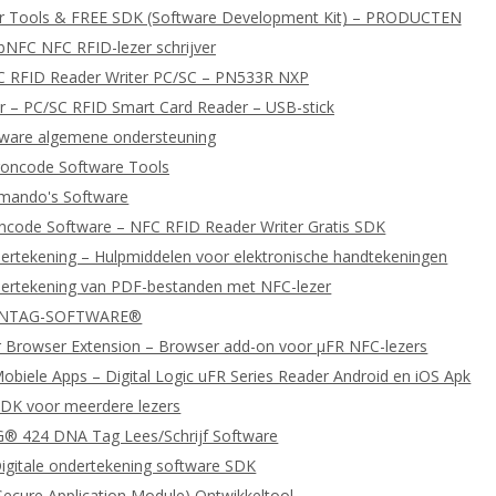
er Tools & FREE SDK (Software Development Kit) – PRODUCTEN
bNFC NFC RFID-lezer schrijver
C RFID Reader Writer PC/SC – PN533R NXP
 – PC/SC RFID Smart Card Reader – USB-stick
tware algemene ondersteuning
oncode Software Tools
ando's Software
ncode Software – NFC RFID Reader Writer Gratis SDK
dertekening – Hulpmiddelen voor elektronische handtekeningen
dertekening van PDF-bestanden met NFC-lezer
 NTAG-SOFTWARE®
 Browser Extension – Browser add-on voor μFR NFC-lezers
biele Apps – Digital Logic uFR Series Reader Android en iOS Apk
DK voor meerdere lezers
 424 DNA Tag Lees/Schrijf Software
igitale ondertekening software SDK
ecure Application Module) Ontwikkeltool