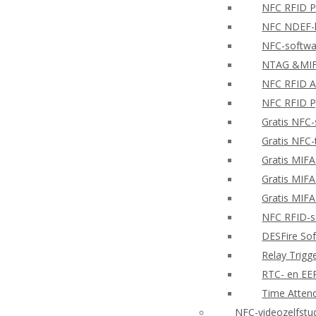
NFC RFID PH
NFC NDEF-l
NFC-softwa
NTAG &MIFA
NFC RFID A
NFC RFID P
Gratis NFC-
Gratis NFC-
Gratis MIF
Gratis MIF
Gratis MIF
NFC RFID-so
DESFire So
Relay Trigg
RTC- en E
Time Atten
NFC-videozelfstu