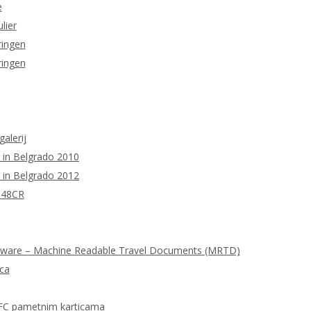
e
lier
ringen
ringen
galerij
 in Belgrado 2010
 in Belgrado 2012
M48CR
tware – Machine Readable Travel Documents (MRTD)
ica
FC pametnim karticama