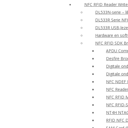
NFC RFID Reader Writ
DL533N-serie – li
DL533R Serie NF
DL533R USB-lezer
Hardware en sof
NFC RFID SDK Br
APDU Comm
Desfire Bro
Digitale on
Digitale on
NFC NDEF
NFC Reader
NFC RFID Mo
NFC RFID-S
NT4H NTAG®
RFID NFC D
SAM Card (S