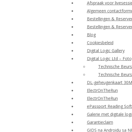
Afspraak voor livesessi
Algemeen contactformu
Bestellingen & Reserve
Bestellingen & Reserve
Blog
Cookiesbeleid
Digital Logic Gallery
Digital Logic Ltd – Foto
Technische Beurs
Technische Beurs
DL-geheugenkaart 30
ElectrOnTheRun
ElectrOnTheRun
ePassport Reading Sof
Galerie met digitale log
Garantieclaim
GIDS na Androidu sa N