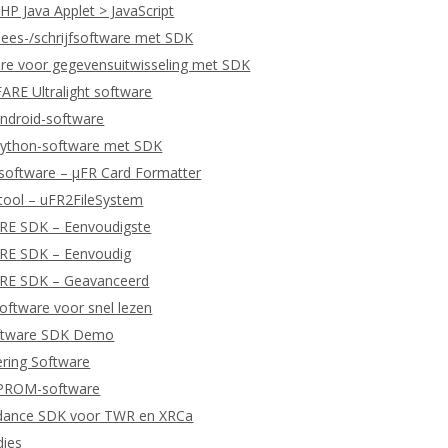
P Java Applet > JavaScript
ees-/schrijfsoftware met SDK
re voor gegevensuitwisseling met SDK
RE Ultralight software
ndroid-software
ython-software met SDK
software – μFR Card Formatter
tool – uFR2FileSystem
ARE SDK – Eenvoudigste
ARE SDK – Eenvoudig
ARE SDK – Geavanceerd
ftware voor snel lezen
ftware SDK Demo
ering Software
EPROM-software
dance SDK voor TWR en XRCa
dies