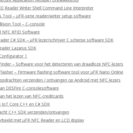
D Reader Writer Shell Command Line Interpreter
 Tool – μFR-serie reader/writer setup software
llision Tool – C-console
l NFC RFID Software
eader C# SDK – μFR lezer/schrijver C scherpe software SDK
Reader Lazarus SDK
Configurator |
Finder – Software voor het detecteren van draadloze NFC-lezers
Flasher – Firmware flashing software tool voor μFR Nano Online
pdrachten verzenden / ontvangen op Android met NFC-lezers
van DESFire C-consolesoftware
an het lezen van NFC-creditcards
 IoT Core C++ en C# SDK
cht C++ SDK verzenden/ontvangen
orbeeld met μFR NFC Reader en LCD display