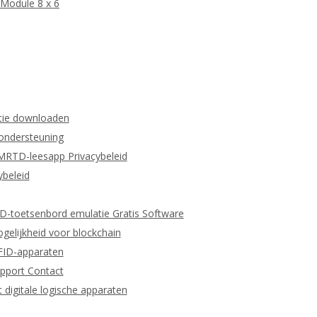
Module 8 x 6
tie downloaden
 ondersteuning
MRTD-leesapp Privacybeleid
beleid
ID-toetsenbord emulatie Gratis Software
gelijkheid voor blockchain
RFID-apparaten
pport Contact
igitale logische apparaten