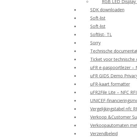
RGB LED Display 
SDK downloaden
Soft-list
Soft-list
Softlist- TL
Sorry
Technische documenta
Ticket voor technische
uFR e-paspoortlezer – 
uFR GIDS Demo Privacy
uFR-kaart formatter
uFR2File Lite – NFC RF
UNICEF-financieringsmo
Vergelijkingstabel nfc 
Verkoop &Customer Su
Verkoopautomaten met d
Verzendbeleid