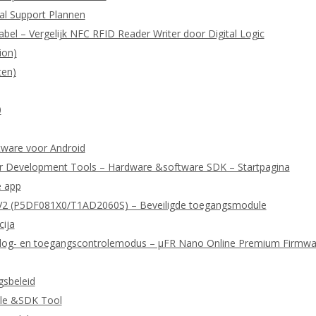
cal Support Plannen
abel – Vergelijk NFC RFID Reader Writer door Digital Logic
ion)
ten)
0
ftware voor Android
r Development Tools – Hardware &software SDK – Startpagina
e app
2 (P5DF081X0/T1AD2060S) – Beveiligde toegangsmodule
cija
or log- en toegangscontrolemodus – μFR Nano Online Premium Firmwa
gsbeleid
le &SDK Tool