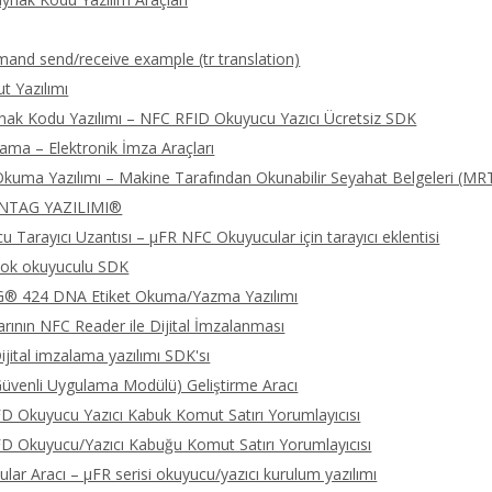
nd send/receive example (tr translation)
 Yazılımı
nak Kodu Yazılımı – NFC RFID Okuyucu Yazıcı Ücretsiz SDK
lama – Elektronik İmza Araçları
kuma Yazılımı – Makine Tarafından Okunabilir Seyahat Belgeleri (MR
NTAG YAZILIMI®
 Tarayıcı Uzantısı – μFR NFC Okuyucular için tarayıcı eklentisi
ok okuyuculu SDK
 424 DNA Etiket Okuma/Yazma Yazılımı
rının NFC Reader ile Dijital İmzalanması
jital imzalama yazılımı SDK'sı
üvenli Uygulama Modülü) Geliştirme Aracı
 Okuyucu Yazıcı Kabuk Komut Satırı Yorumlayıcısı
 Okuyucu/Yazıcı Kabuğu Komut Satırı Yorumlayıcısı
lar Aracı – μFR serisi okuyucu/yazıcı kurulum yazılımı