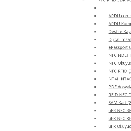
APDU comma
APDU Komut
Desfire Kay
Dijital İmza
ePassport O
NFC NDEF 
NFC Okuyucu
NFC RFID Ç
NT4H NTAG®
PDF dosyala
RFID NFC Di
SAM Kart (G
uFR NFC RFD
uFR NFC RFD
uFR Okuyucu