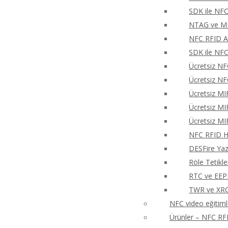
SDK ile NFC
NTAG ve MIF
NFC RFID An
SDK ile NFC
Ücretsiz NF
Ücretsiz NF
Ücretsiz MI
Ücretsiz MI
Ücretsiz MI
NFC RFID Hı
DESFire Ya
Röle Tetikl
RTC ve EEP
TWR ve XRCa
NFC video eğitiml
Ürünler – NFC RFI