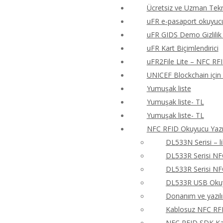
Ücretsiz ve Uzman Tekn
uFR e-pasaport okuyucu
uFR GIDS Demo Gizlilik 
uFR Kart Biçimlendirici
uFR2File Lite – NFC RF
UNICEF Blockchain için
Yumuşak liste
Yumuşak liste- TL
Yumuşak liste- TL
NFC RFID Okuyucu Yazıc
DL533N Serisi – 
DL533R Serisi N
DL533R Serisi N
DL533R USB Okuyu
Donanım ve yazıl
Kablosuz NFC RFI
NFC RFID SDK Kay