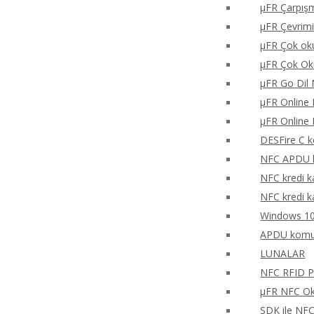
μFR Çarpışm
μFR Çevrimi
μFR Çok oku
μFR Çok Ok
μFR Go Dil 
μFR Online 
μFR Online 
DESFire C k
NFC APDU k
NFC kredi k
NFC kredi k
Windows 10
APDU komu
LUNALAR
NFC RFID PH
μFR NFC Oku
SDK ile NF