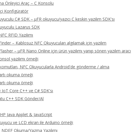
a Önleyici Araç – C Konsolu
çi Konfigüratör
yuculu C# SDK – μFR okuyucu/yazıcı C keskin yazılım SDK'sı
uyuculu Lazarus SDK
NFC RFID Yazılımı
Finder – Kablosuz NFC Okuyucuları algılamak için yazılım
Flasher – μFR Nano Online için ürün yazılımı yanıp sönen yazılım aracı
onsol yazılımı örneği
omutları, NFC Okuyucularla Android'de gönderme / alma
artı okuma örneği
artı okuma örneği
 IoT Core C++ ve C# SDK'sı
tu C++ SDK Gönder/Al
P Java Applet & JavaScript
yucu ve LCD ekran ile Arduino örneği
C NDEF Okuma/Yazma Yazılımı