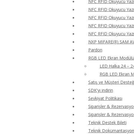
NFC RFID Okuyucu Yazıc
NFC RFID Okuyucu Yazıc
NFC RFID Okuyucu Yazıc
NFC RFID Okuyucu Yazıc
NFC RFID Okuyucu Yazıc
NXP MIFARE(R) SAM AV
Pardon
RGB LED Ekran Modülü 
LED Halka 24 – 2
RGB LED Ekran M
Satış ve Müşteri Desteği
SDK'yı indirin
Sevkiyat Politikası
Siparişler & Rezervasyo
Siparişler & Rezervasyo
Teknik Destek Bileti
Teknik Dokümantasyon 