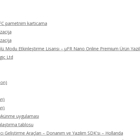
FC pametnim karticama
izacija
izacija
olü Modu Etkinleştirme Lisansı – μFR Nano Online Premium Ürün Yazıl
gic Ltd
ion)
rı)
rı)
öykünme uygulaması
ılaştırma tablosu
 Geliştirme Araçları – Donanım ve Yazılım SDK'sı – Hollanda