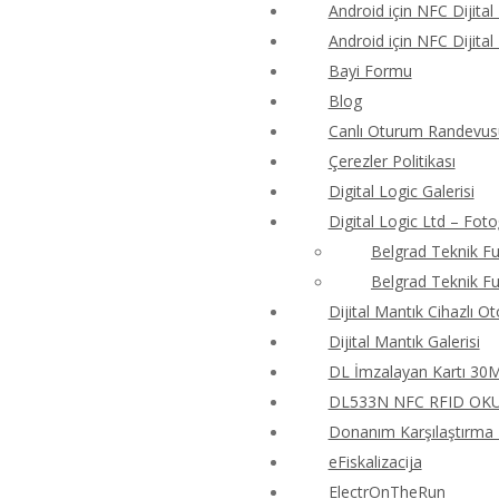
Android için NFC Dijital
Android için NFC Dijital
Bayi Formu
Blog
Canlı Oturum Randevus
Çerezler Politikası
Digital Logic Galerisi
Digital Logic Ltd – Foto
Belgrad Teknik Fu
Belgrad Teknik Fu
Dijital Mantık Cihazlı O
Dijital Mantık Galerisi
DL İmzalayan Kartı 30M4
DL533N NFC RFID OKUY
Donanım Karşılaştırma T
eFiskalizacija
ElectrOnTheRun