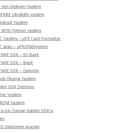
 Veri Değişim Yazılımı
ARE Ultralight yazılımı
droid Yazılımı
 RFID Python Yazılımı
C Yazılımı – μFR Card Formatter
C aracı – uFR2FileSystem
FARE SDK – En Basit
FARE SDK – Basit
FARE SDK – Gelişmiş
zlı Okuma Yazılımı
zılım SDK Demosu
eme Yazılımı
ROM Yazılımı
 için Zaman Katılım SDK'sı
eri
D Geliştirme Araçları