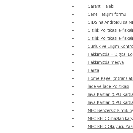
Garanti Talebi
Genel iletişim formu
GIDS na Androidu sa N
Gizlilik Politikası e-fiskal
Gizlilik Politikası e-fiskal
Günlük ve Erişim Kontr
Hakkımızda – Digital Lo
Hakkımızda medya
Harita
Home Page: (tr translat
İade ve İade Politikası
Java Kartları (CPU Kartla
Java Kartları (CPU Kartla
NFC Benzersiz Kimlik 
NFC RFID Cihazları karş
NFC RFID Okuyucu Yazıcı