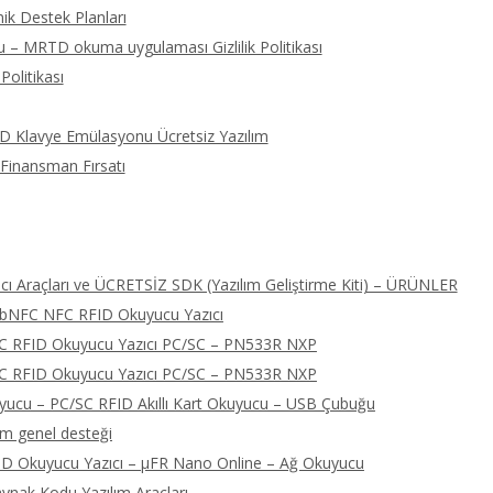
ik Destek Planları
 – MRTD okuma uygulaması Gizlilik Politikası
Politikası
ID Klavye Emülasyonu Ücretsiz Yazılım
 Finansman Fırsatı
ı Araçları ve ÜCRETSİZ SDK (Yazılım Geliştirme Kiti) – ÜRÜNLER
libNFC NFC RFID Okuyucu Yazıcı
FC RFID Okuyucu Yazıcı PC/SC – PN533R NXP
FC RFID Okuyucu Yazıcı PC/SC – PN533R NXP
cu – PC/SC RFID Akıllı Kart Okuyucu – USB Çubuğu
ım genel desteği
D Okuyucu Yazıcı – μFR Nano Online – Ağ Okuyucu
nak Kodu Yazılım Araçları