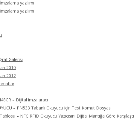
 İmzalama yazılımı
 İmzalama yazılımı
u
ğraf Galerisi
arı 2010
arı 2012
tomatlar
8CR – Dijital imza aracı
UCU – PN533 Tabanlı Okuyucu için Test Komut Dosyası
ablosu – NFC RFID Okuyucu Yazıcısını Dijital Mantığa Göre Karşılaştı