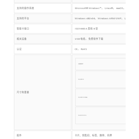
支持的操作系统
Microsoft® Windows™， Linux®， macOS， Solaris， 
支持的平台
Windows x86/x64， Windows ARM/UWP， Linux x86/x
智能卡接口
ISO14443 A 类和 B 型
相关设备
USB 电缆， 免费软件下载
认证
CE， RoHS
设备版本
大小
DL533R CS
86 x 54 x 9 毫
尺寸和重量
DL533R CS OEMA
84 x 50 x 5 毫米 
DL533 R CS IP4
96 x 64 x 11 毫米
配件
卡片、钥匙扣、标签、腕带、吊牌