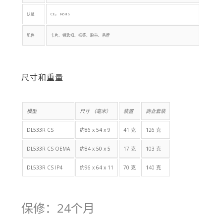
认证
CE， RoHS
配件
卡片、钥匙扣、标签、腕带、吊牌
尺寸和重量
模型
尺寸 （毫米）
装置
商业套装
DL533R CS
约86 x 54 x 9
41 克
126 克
DL533R CS OEMA
约84 x 50 x 5
17 克
103 克
DL533R CS IP4
约96 x 64 x 11
70 克
140 克
保修：24个月