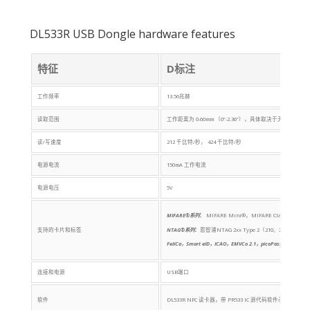
DL533R USB Dongle hardware features
特征
D标注
工作频率
13.56兆赫
读取范围
工作距离为 0-60mm （0“-2.36”），具体取决于天线几何
读/写速度
212 千比特/秒， 424 千比特/秒
电源电流
150mA 工作电流
电源电压
5V
MIFARE®系列
：
MIFARE Mini®，MIFARE Classic®（1
支持的卡片和标签
NTAG®系列
：
恩智浦NTAG 2xx Type 2（210、213、21
FeliCa，Smart eID，ICAO，EMVCo 2.1，picoPass，Jewel/To
连接和电源
USB端口
软件
DL533R NFC 读卡器，带 PR533 IC 源代码软件示例