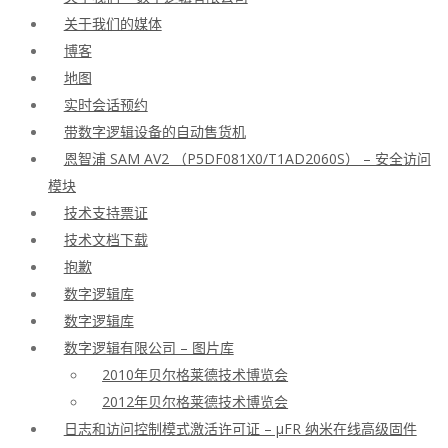
关于我们的媒体
博客
地图
实时会话预约
带数字逻辑设备的自动售货机
恩智浦 SAM AV2 （P5DF081X0/T1AD2060S） – 安全访问
模块
技术支持票证
技术文档下载
抱歉
数字逻辑库
数字逻辑库
数字逻辑有限公司 – 图片库
2010年贝尔格莱德技术博览会
2012年贝尔格莱德技术博览会
日志和访问控制模式激活许可证 – μFR 纳米在线高级固件