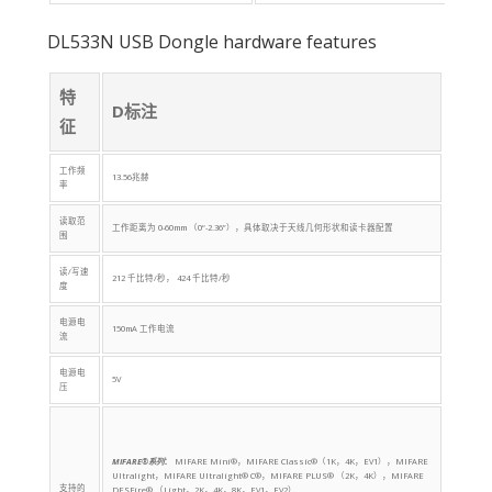
DL533N USB Dongle hardware features
特
D标注
征
工作频
13.56兆赫
率
读取范
工作距离为 0-60mm （0“-2.36”），具体取决于天线几何形状和读卡器配置
围
读/写速
212 千比特/秒， 424 千比特/秒
度
电源电
150mA 工作电流
流
电源电
5V
压
MIFARE®系列
：
MIFARE Mini®，MIFARE Classic®（1K，4K，EV1），MIFARE
Ultralight，MIFARE Ultralight® C®，MIFARE PLUS® （2K，4K），MIFARE
支持的
DESFire® （Light，2K，4K，8K，EV1，EV2）