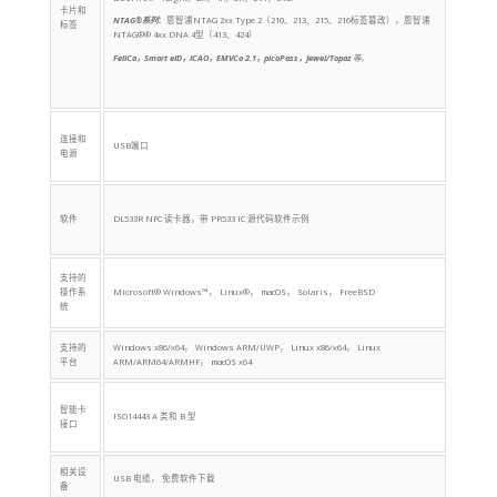
卡片和
NTAG®系列
：
恩智浦NTAG 2xx Type 2（210、213、215、216标签篡改），恩智浦
标签
NTAG®® 4xx DNA 4型（413、424）
FeliCa，Smart eID，ICAO，EMVCo 2.1，picoPass，Jewel/Topaz
等。
连接和
USB端口
电源
软件
DL533R NFC 读卡器，带 PR533 IC 源代码软件示例
支持的
操作系
Microsoft® Windows™， Linux®， macOS， Solaris， FreeBSD
统
支持的
Windows x86/x64， Windows ARM/UWP， Linux x86/x64， Linux
平台
ARM/ARM64/ARMHF， macOS x64
智能卡
ISO14443 A 类和 B 型
接口
相关设
USB 电缆， 免费软件下载
备