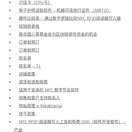
爪哇卡（CPU卡）
电子护照读取软件 – 机器可读旅行证件 （MRTD）
硬件比较表 – 通过数字逻辑比较NFC RFID阅读器写入器
经销商表格
联合国儿童基金会为区块链提供资金的机会
订单和预订
订单和预订
软名单
软名单 – TL
运输政策
退货和退款政策
适用于安卓的 NFC 数字签名软件
销售和客户支持联系人
隐私政策 e-fiskalizacija
饼干政策
NFC RFID 阅读器写入工具和免费 SDK（软件开发套件） –
产品