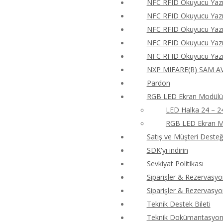
NFC RFID Okuyucu Yazıc
NFC RFID Okuyucu Yazıc
NFC RFID Okuyucu Yazıc
NFC RFID Okuyucu Yazıc
NFC RFID Okuyucu Yazıc
NXP MIFARE(R) SAM AV
Pardon
RGB LED Ekran Modülü 
LED Halka 24 – 2
RGB LED Ekran M
Satış ve Müşteri Desteği
SDK'yı indirin
Sevkiyat Politikası
Siparişler & Rezervasyo
Siparişler & Rezervasyo
Teknik Destek Bileti
Teknik Dokümantasyon 