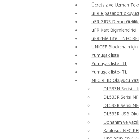
Ücretsiz ve Uzman Tekn
uFR e-pasaport okuyucu
uFR GIDS Demo Gizlilik 
uFR Kart Biçimlendirici
uFR2File Lite – NFC RF
UNICEF Blockchain için
Yumuşak liste
Yumuşak liste- TL
Yumuşak liste- TL
NFC RFID Okuyucu Yazıc
DL533N Serisi – 
DL533R Serisi N
DL533R Serisi N
DL533R USB Okuyu
Donanım ve yazıl
Kablosuz NFC RFI
NFC RFID SDK Kay