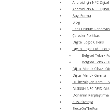
Android için NFC Dijital
Android için NFC Dijital
Bayi Formu
Blog
Canlı Oturum Randevus
Çerezler Politikası
Digital Logic Galerisi
Digital Logic Ltd – Foto
Belgrad Teknik Fu
Belgrad Teknik Fu
Dijital Mantık Cihazlı O
Dijital Mantık Galerisi
DL İmzalayan Kartı 30M4
DL533N NFC RFID OKUY
Donanım Karşılaştırma T
eFiskalizacija
ElectrOnTheRun