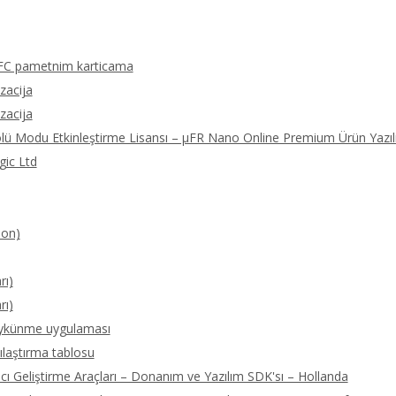
FC pametnim karticama
izacija
izacija
olü Modu Etkinleştirme Lisansı – μFR Nano Online Premium Ürün Yazıl
gic Ltd
ion)
rı)
rı)
öykünme uygulaması
ılaştırma tablosu
 Geliştirme Araçları – Donanım ve Yazılım SDK'sı – Hollanda