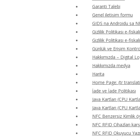
Garanti Talebi
Genel iletişim formu
GIDS na Androidu sa N
Gizlilik Politikası e-fiskal
Gizlilik Politikası e-fiskal
Günlük ve Erişim Kontr
Hakkımızda – Digital Lo
Hakkımızda medya
Harita
Home Page: (tr translat
İade ve İade Politikası
Java Kartları (CPU Kartla
Java Kartları (CPU Kartla
NFC Benzersiz Kimlik 
NFC RFID Cihazları karş
NFC RFID Okuyucu Yazıcı