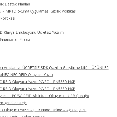
ik Destek Planları
 – MRTD okuma uygulaması Gizlilik Politikası
Politikası
ID Klavye Emülasyonu Ücretsiz Yazılım
 Finansman Fırsatı
ı Araçları ve ÜCRETSİZ SDK (Yazılım Geliştirme Kiti) – ÜRÜNLER
libNFC NFC RFID Okuyucu Yazıcı
FC RFID Okuyucu Yazıcı PC/SC – PN533R NXP
FC RFID Okuyucu Yazıcı PC/SC – PN533R NXP
cu – PC/SC RFID Akıllı Kart Okuyucu – USB Çubuğu
ım genel desteği
D Okuyucu Yazıcı – μFR Nano Online – Ağ Okuyucu
nak Kodu Yazılım Araçları