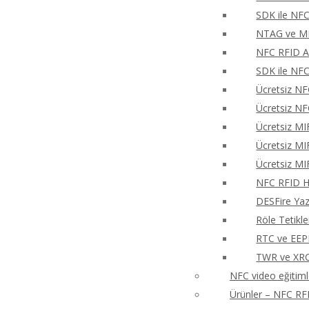
SDK ile NFC
NTAG ve MIF
NFC RFID An
SDK ile NFC
Ücretsiz NF
Ücretsiz NF
Ücretsiz MI
Ücretsiz MI
Ücretsiz MI
NFC RFID Hı
DESFire Ya
Röle Tetikl
RTC ve EEP
TWR ve XRCa
NFC video eğitiml
Ürünler – NFC RFI