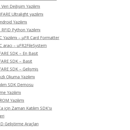
 Veri Değişim Yazılımı
ARE Ultralight yazılımı
droid Yazılımı
 RFID Python Yazılımı
C Yazılımı – μFR Card Formatter
C aracı – uFR2FileSystem
FARE SDK – En Basit
FARE SDK – Basit
FARE SDK – Gelişmiş
zlı Okuma Yazılımı
zılım SDK Demosu
eme Yazılımı
ROM Yazılımı
 için Zaman Katılım SDK'sı
eri
D Geliştirme Araçları