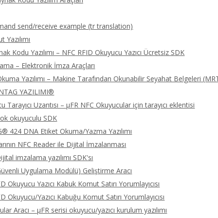
nd send/receive example (tr translation)
 Yazılımı
nak Kodu Yazılımı – NFC RFID Okuyucu Yazıcı Ücretsiz SDK
lama – Elektronik İmza Araçları
kuma Yazılımı – Makine Tarafından Okunabilir Seyahat Belgeleri (MR
NTAG YAZILIMI®
 Tarayıcı Uzantısı – μFR NFC Okuyucular için tarayıcı eklentisi
ok okuyuculu SDK
 424 DNA Etiket Okuma/Yazma Yazılımı
rının NFC Reader ile Dijital İmzalanması
jital imzalama yazılımı SDK'sı
üvenli Uygulama Modülü) Geliştirme Aracı
 Okuyucu Yazıcı Kabuk Komut Satırı Yorumlayıcısı
 Okuyucu/Yazıcı Kabuğu Komut Satırı Yorumlayıcısı
lar Aracı – μFR serisi okuyucu/yazıcı kurulum yazılımı