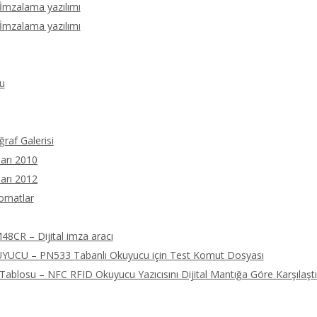
 İmzalama yazılımı
 İmzalama yazılımı
u
ğraf Galerisi
arı 2010
arı 2012
tomatlar
8CR – Dijital imza aracı
UCU – PN533 Tabanlı Okuyucu için Test Komut Dosyası
ablosu – NFC RFID Okuyucu Yazıcısını Dijital Mantığa Göre Karşılaştı