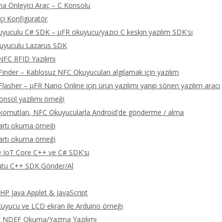
a Önleyici Araç – C Konsolu
çi Konfigüratör
yuculu C# SDK – μFR okuyucu/yazıcı C keskin yazılım SDK'sı
uyuculu Lazarus SDK
NFC RFID Yazılımı
Finder – Kablosuz NFC Okuyucuları algılamak için yazılım
Flasher – μFR Nano Online için ürün yazılımı yanıp sönen yazılım aracı
onsol yazılımı örneği
omutları, NFC Okuyucularla Android'de gönderme / alma
artı okuma örneği
artı okuma örneği
 IoT Core C++ ve C# SDK'sı
tu C++ SDK Gönder/Al
P Java Applet & JavaScript
yucu ve LCD ekran ile Arduino örneği
C NDEF Okuma/Yazma Yazılımı