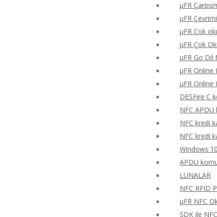
μFR Çarpışm
μFR Çevrimi
μFR Çok oku
μFR Çok Ok
μFR Go Dil 
μFR Online 
μFR Online 
DESFire C k
NFC APDU k
NFC kredi k
NFC kredi k
Windows 10
APDU komu
LUNALAR
NFC RFID PH
μFR NFC Oku
SDK ile NF