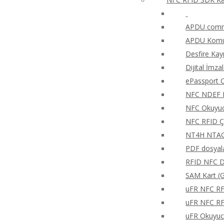
APDU comma
APDU Komut
Desfire Kay
Dijital İmza
ePassport O
NFC NDEF 
NFC Okuyucu
NFC RFID Ç
NT4H NTAG®
PDF dosyala
RFID NFC Di
SAM Kart (G
uFR NFC RFD
uFR NFC RFD
uFR Okuyucu