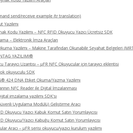
nd send/receive example (tr translation)
 Yazılımı
nak Kodu Yazılımı – NFC RFID Okuyucu Yazıcı Ücretsiz SDK
lama – Elektronik İmza Araçları
kuma Yazılımı – Makine Tarafından Okunabilir Seyahat Belgeleri (MR
NTAG YAZILIMI®
 Tarayıcı Uzantısı – μFR NFC Okuyucular için tarayıcı eklentisi
ok okuyuculu SDK
 424 DNA Etiket Okuma/Yazma Yazılımı
rının NFC Reader ile Dijital İmzalanması
jital imzalama yazılımı SDK'sı
üvenli Uygulama Modülü) Geliştirme Aracı
 Okuyucu Yazıcı Kabuk Komut Satırı Yorumlayıcısı
 Okuyucu/Yazıcı Kabuğu Komut Satırı Yorumlayıcısı
lar Aracı – μFR serisi okuyucu/yazıcı kurulum yazılımı