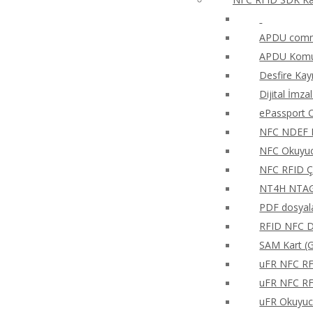
APDU comma
APDU Komut
Desfire Kay
Dijital İmza
ePassport O
NFC NDEF 
NFC Okuyucu
NFC RFID Ç
NT4H NTAG®
PDF dosyala
RFID NFC Di
SAM Kart (G
uFR NFC RFD
uFR NFC RFD
uFR Okuyucu