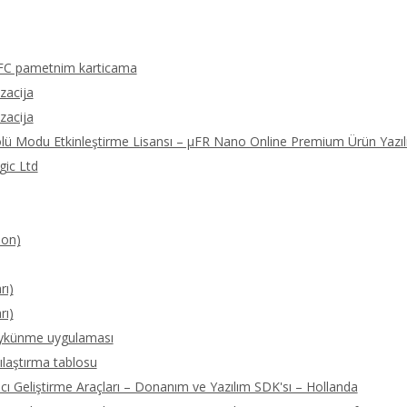
FC pametnim karticama
izacija
izacija
olü Modu Etkinleştirme Lisansı – μFR Nano Online Premium Ürün Yazıl
gic Ltd
ion)
rı)
rı)
öykünme uygulaması
ılaştırma tablosu
 Geliştirme Araçları – Donanım ve Yazılım SDK'sı – Hollanda