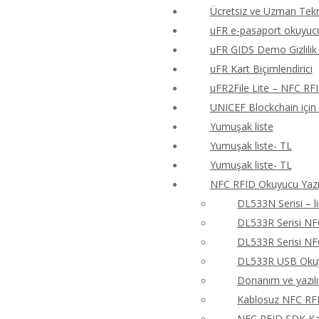
Ücretsiz ve Uzman Tekn
uFR e-pasaport okuyucu
uFR GIDS Demo Gizlilik 
uFR Kart Biçimlendirici
uFR2File Lite – NFC RF
UNICEF Blockchain için
Yumuşak liste
Yumuşak liste- TL
Yumuşak liste- TL
NFC RFID Okuyucu Yazıc
DL533N Serisi – 
DL533R Serisi N
DL533R Serisi N
DL533R USB Okuyu
Donanım ve yazıl
Kablosuz NFC RFI
NFC RFID SDK Kay