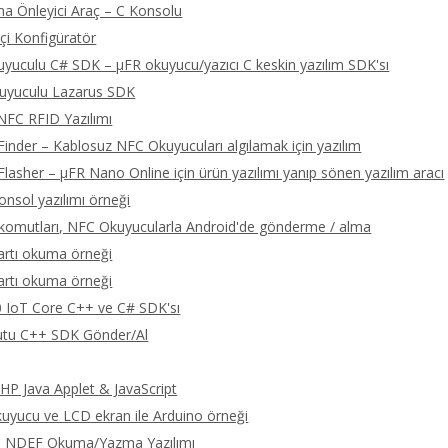
a Önleyici Araç – C Konsolu
çi Konfigüratör
yuculu C# SDK – μFR okuyucu/yazıcı C keskin yazılım SDK'sı
uyuculu Lazarus SDK
NFC RFID Yazılımı
Finder – Kablosuz NFC Okuyucuları algılamak için yazılım
Flasher – μFR Nano Online için ürün yazılımı yanıp sönen yazılım aracı
onsol yazılımı örneği
omutları, NFC Okuyucularla Android'de gönderme / alma
artı okuma örneği
artı okuma örneği
 IoT Core C++ ve C# SDK'sı
tu C++ SDK Gönder/Al
P Java Applet & JavaScript
yucu ve LCD ekran ile Arduino örneği
C NDEF Okuma/Yazma Yazılımı