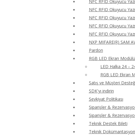
NFC RFID Okuyucu Yazıc
NFC RFID Okuyucu Yazıc
NFC RFID Okuyucu Yazıc
NFC RFID Okuyucu Yazıc
NFC RFID Okuyucu Yazıc
NXP MIFARE(R) SAM AV
Pardon
RGB LED Ekran Modülü 
LED Halka 24 – 2
RGB LED Ekran M
Satış ve Müşteri Desteği
SDK'yı indirin
Sevkiyat Politikası
Siparişler & Rezervasyo
Siparişler & Rezervasyo
Teknik Destek Bileti
Teknik Dokümantasyon 