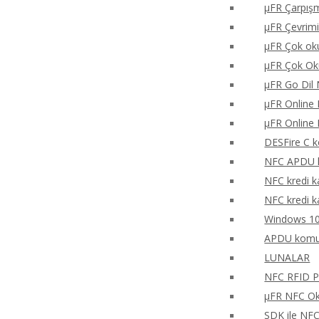
μFR Çarpışm
μFR Çevrimi
μFR Çok oku
μFR Çok Ok
μFR Go Dil 
μFR Online 
μFR Online 
DESFire C k
NFC APDU k
NFC kredi k
NFC kredi k
Windows 10
APDU komu
LUNALAR
NFC RFID PH
μFR NFC Oku
SDK ile NF