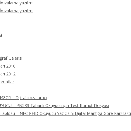
 İmzalama yazılımı
 İmzalama yazılımı
u
ğraf Galerisi
arı 2010
arı 2012
tomatlar
8CR – Dijital imza aracı
UCU – PN533 Tabanlı Okuyucu için Test Komut Dosyası
ablosu – NFC RFID Okuyucu Yazıcısını Dijital Mantığa Göre Karşılaştı