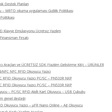
ik Destek Planları
 – MRTD okuma uygulaması Gizlilik Politikası
Politikası
ID Klavye Emülasyonu Ücretsiz Yazılım
 Finansman Fırsatı
ı Araçları ve ÜCRETSİZ SDK (Yazılım Geliştirme Kiti) – ÜRÜNLER
libNFC NFC RFID Okuyucu Yazıcı
FC RFID Okuyucu Yazıcı PC/SC – PN533R NXP
FC RFID Okuyucu Yazıcı PC/SC – PN533R NXP
cu – PC/SC RFID Akıllı Kart Okuyucu – USB Çubuğu
ım genel desteği
D Okuyucu Yazıcı – μFR Nano Online – Ağ Okuyucu
nak Kodu Yazılım Araçları