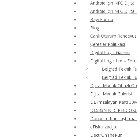
Android için NFC Dijital
Android için NFC Dijital
Bayi Formu
Blog
Canlı Oturum Randevus
Çerezler Politikası
Digital Logic Galerisi
Digital Logic Ltd – Foto
Belgrad Teknik Fu
Belgrad Teknik Fu
Dijital Mantık Cihazlı O
Dijital Mantık Galerisi
DL İmzalayan Kartı 30M4
DL533N NFC RFID OKUY
Donanım Karşılaştırma T
eFiskalizacija
ElectrOnTheRun