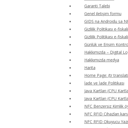
Garanti Talebi
Genel iletişim formu
GIDS na Androidu sa N
Gizlilik Politikası e-fiskal
Gizlilik Politikası e-fiskal
Günlük ve Erişim Kontr
Hakkımızda – Digital Lo
Hakkımızda medya
Harita
Home Page: (tr translat
İade ve İade Politikası
Java Kartları (CPU Kartla
Java Kartları (CPU Kartla
NFC Benzersiz Kimlik 
NFC RFID Cihazları karş
NFC RFID Okuyucu Yazıcı