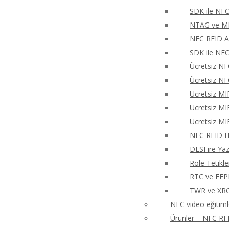
SDK ile NFC
NTAG ve MIF
NFC RFID An
SDK ile NFC
Ücretsiz NF
Ücretsiz NF
Ücretsiz MI
Ücretsiz MI
Ücretsiz MI
NFC RFID Hı
DESFire Ya
Röle Tetikl
RTC ve EEP
TWR ve XRCa
NFC video eğitiml
Ürünler – NFC RFI