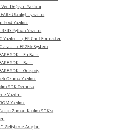
 Veri Değişim Yazılımı
ARE Ultralight yazılımı
droid Yazılımı
 RFID Python Yazılımı
C Yazılımı – μFR Card Formatter
C aracı – uFR2FileSystem
FARE SDK – En Basit
FARE SDK – Basit
FARE SDK – Gelişmiş
zlı Okuma Yazılımı
zılım SDK Demosu
eme Yazılımı
ROM Yazılımı
 için Zaman Katılım SDK'sı
eri
D Geliştirme Araçları