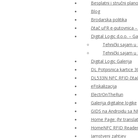
Besplatni i stručni plan
Blog
Brodarska politika
čitač uFR e-putovnica – 
Digital Logic d.o.o. – Ga
Tehnički sajam u
Tehnički sajam u
Digital Logic Galerija
DL Potpisnica kartice 3
DL533N NFC RFID čitač 
eFiskalizacija
ElectrOnTheRun
Galerija digitalne logike
GIDS na Androidu sa N
Home Page: (hr translat
HomeNFC RFID Reader Al
Jamstveni zahtjev