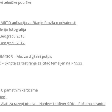
ovi tehničke podrške
MRTD aplikacija za čitanje Pravila o privatnosti
lerija fotografija
 Beogradu 2010.
 Beogradu 2012.
0M48CR – Alat za digitalni potpis
– Skripta za testiranje za čitač temeljen na PN533
FC pametnim karticama
ion)
ati za razvoj pisaca – Hardver i softver SDK – Početna stranica