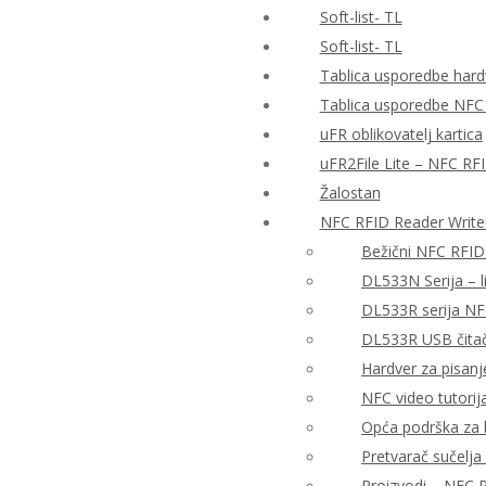
Soft-list- TL
Soft-list- TL
Tablica usporedbe hardv
Tablica usporedbe NFC
uFR oblikovatelj kartica
uFR2File Lite – NFC RF
Žalostan
NFC RFID Reader Write
Bežični NFC RFID
DL533N Serija – 
DL533R serija NF
DL533R USB čitač 
Hardver za pisanj
NFC video tutorija
Opća podrška za h
Pretvarač sučelj
Proizvodi – NFC R