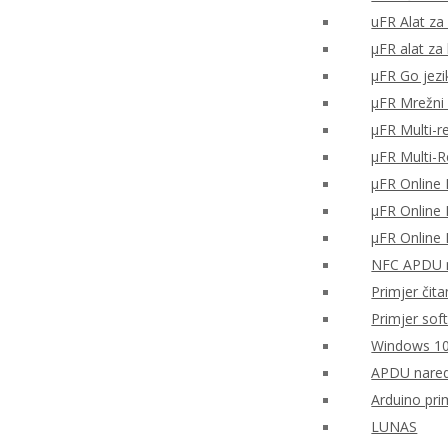
uFR Alat za 
μFR alat za
μFR Go jezi
μFR Mrežni 
μFR Multi-r
μFR Multi-
μFR Online 
μFR Online 
μFR Online 
NFC APDU n
Primjer čita
Primjer sof
Windows 10
APDU nared
Arduino pri
LUNAS