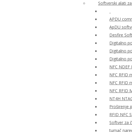
Softverski alati 
APDU comma
ApDU softv
Desfire Sof
Digitalno po
Digitalno 
Digitalno 
NFC NDEF
NFC RFID mo
NFC RFID mo
NFC RFID M
NT4H NTAG®
Proširenje 
RFID NFC So
Softver za 
tumač nare