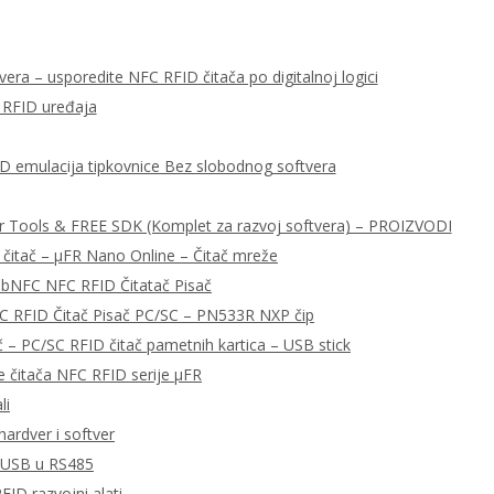
era – usporedite NFC RFID čitača po digitalnoj logici
 RFID uređaja
ID emulacija tipkovnice Bez slobodnog softvera
r Tools & FREE SDK (Komplet za razvoj softvera) – PROIZVODI
 čitač – μFR Nano Online – Čitač mreže
libNFC NFC RFID Čitatač Pisač
C RFID Čitač Pisač PC/SC – PN533R NXP čip
– PC/SC RFID čitač pametnih kartica – USB stick
e čitača NFC RFID serije μFR
li
ardver i softver
a USB u RS485
FID razvojni alati