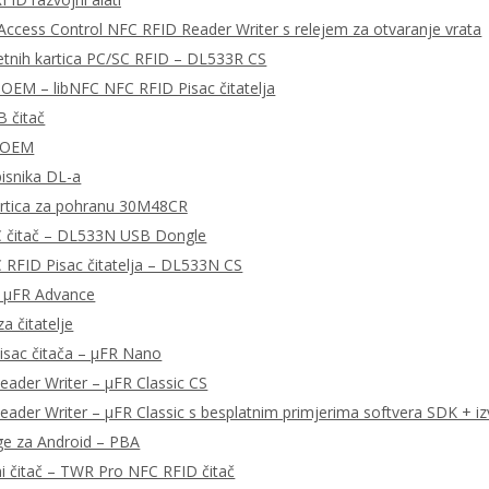
ccess Control NFC RFID Reader Writer s relejem za otvaranje vrata
tnih kartica PC/SC RFID – DL533R CS
OEM – libNFC NFC RFID Pisac čitatelja
 čitač
 OEM
pisnika DL-a
rtica za pohranu 30M48CR
 čitač – DL533N USB Dongle
RFID Pisac čitatelja – DL533N CS
– μFR Advance
a čitatelje
isac čitača – μFR Nano
ader Writer – μFR Classic CS
ader Writer – μFR Classic s besplatnim primjerima softvera SDK + iz
ge za Android – PBA
ni čitač – TWR Pro NFC RFID čitač