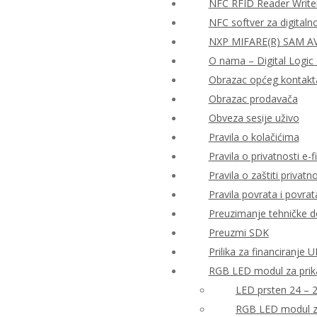
NFC RFID Reader Write
NFC softver za digitaln
NXP MIFARE(R) SAM AV2
O nama – Digital Logic 
Obrazac općeg kontakt
Obrazac prodavača
Obveza sesije uživo
Pravila o kolačićima
Pravila o privatnosti e-fi
Pravila o zaštiti priva
Pravila povrata i povra
Preuzimanje tehničke 
Preuzmi SDK
Prilika za financiranje
RGB LED modul za prika
LED prsten 24 – 
RGB LED modul za