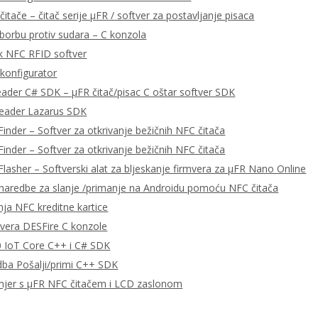
čitače – čitač serije μFR / softver za postavljanje pisaca
 borbu protiv sudara – C konzola
k NFC RFID softver
konfigurator
eader C# SDK – μFR čitač/pisac C oštar softver SDK
Reader Lazarus SDK
Finder – Softver za otkrivanje bežičnih NFC čitača
Finder – Softver za otkrivanje bežičnih NFC čitača
Flasher – Softverski alat za bljeskanje firmvera za μFR Nano Online
aredbe za slanje /primanje na Androidu pomoću NFC čitača
nja NFC kreditne kartice
tvera DESFire C konzole
 IoT Core C++ i C# SDK
ba Pošalji/primi C++ SDK
mjer s μFR NFC čitačem i LCD zaslonom