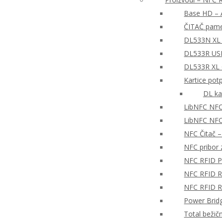
Base HD – A
ČITAČ pame
DL533N XL 
DL533R USB
DL533R XL
Kartice pot
DL ka
LibNFC NFC
LibNFC NFC 
NFC Čitač 
NFC pribor z
NFC RFID P
NFC RFID Re
NFC RFID Re
Power Brid
Total bežič