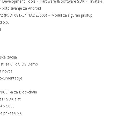
r Development Tools – Hardware & Software SDK – Hrvatski
o potpisivanje za Android
 (P5DF081X0/T1AD2060S) – Modul za siguran pristup
d.o.o.
a
skalizacija
tnosti za uFR GIDS Demo
ta novca
dokumentacije
 UNICEF-a za Blockchain
z i SDK alat
24 x 5050
 prikaz 8 x 6