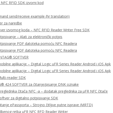
za NFC RFID SDK izvorni kod
nd send/receive example (hr translation)
er za naredbe
tver izvornog koda – NFC RFID Reader Writer Free SDK
tpisivanje – Alati za elektronički potpis
potpisivanje PDF datoteka pomoću NFC Readera
potpisivanje PDF datoteka pomoću NFC Readera
 NTAG® SOFTVER
bilne aplikacije – Digital Logic uFR Series Reader Android i iOS Apk
bilne aplikacije – Digital Logic uFR Series Reader Android i iOS Apk
ulti-reader SDK
 424 SOFTVER za čitanje/pisanje DNK oznake
preglednika čitača NFC -a – dodatak preglednika za μFR NFC čitače
ftver za digitalno potpisivanje SDK
čitanje ePassporta – Strojno čitljive putne isprave (MRTD)
dbenog retka uFR NFC RFD Reader Writer