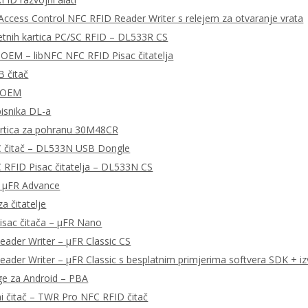
ccess Control NFC RFID Reader Writer s relejem za otvaranje vrata
tnih kartica PC/SC RFID – DL533R CS
OEM – libNFC NFC RFID Pisac čitatelja
 čitač
 OEM
pisnika DL-a
rtica za pohranu 30M48CR
 čitač – DL533N USB Dongle
RFID Pisac čitatelja – DL533N CS
– μFR Advance
a čitatelje
isac čitača – μFR Nano
ader Writer – μFR Classic CS
ader Writer – μFR Classic s besplatnim primjerima softvera SDK + iz
ge za Android – PBA
ni čitač – TWR Pro NFC RFID čitač