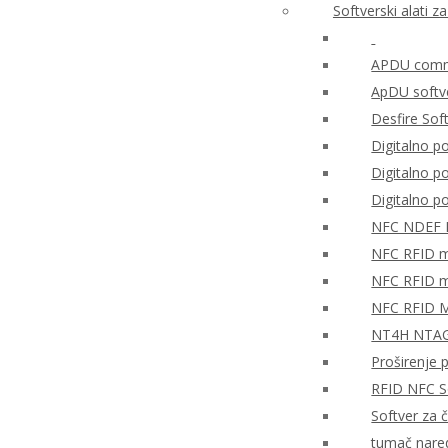
Softverski alati 
APDU comma
ApDU softv
Desfire Sof
Digitalno po
Digitalno 
Digitalno 
NFC NDEF
NFC RFID mo
NFC RFID mo
NFC RFID M
NT4H NTAG®
Proširenje 
RFID NFC So
Softver za 
tumač nare