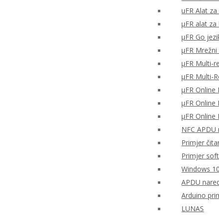
uFR Alat za 
μFR alat za
μFR Go jezi
μFR Mrežni 
μFR Multi-r
μFR Multi-
μFR Online 
μFR Online 
μFR Online 
NFC APDU n
Primjer čita
Primjer sof
Windows 10
APDU nared
Arduino pri
LUNAS