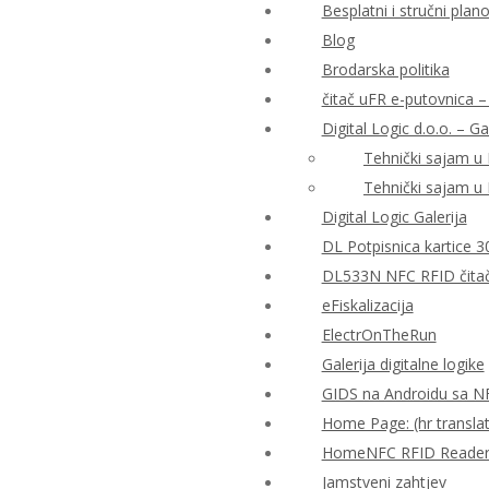
Besplatni i stručni plan
Blog
Brodarska politika
čitač uFR e-putovnica – 
Digital Logic d.o.o. – Ga
Tehnički sajam u
Tehnički sajam u
Digital Logic Galerija
DL Potpisnica kartice 3
DL533N NFC RFID čitač 
eFiskalizacija
ElectrOnTheRun
Galerija digitalne logike
GIDS na Androidu sa N
Home Page: (hr translat
HomeNFC RFID Reader Al
Jamstveni zahtjev