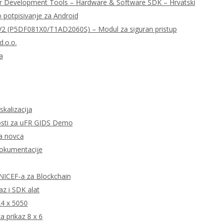
r Development Tools – Hardware & Software SDK – Hrvatski
o potpisivanje za Android
 (P5DF081X0/T1AD2060S) – Modul za siguran pristup
d.o.o.
a
skalizacija
tnosti za uFR GIDS Demo
ta novca
dokumentacije
 UNICEF-a za Blockchain
z i SDK alat
24 x 5050
 prikaz 8 x 6