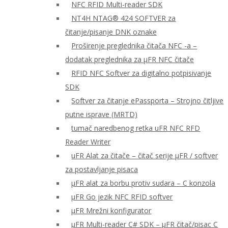
NFC RFID Multi-reader SDK
NT4H NTAG® 424 SOFTVER za
čitanje/pisanje DNK oznake
Proširenje preglednika čitača NFC -a –
dodatak preglednika za μFR NFC čitače
RFID NFC Softver za digitalno potpisivanje
SDK
Softver za čitanje ePassporta – Strojno čitljive
putne isprave (MRTD)
tumač naredbenog retka uFR NFC RFD
Reader Writer
uFR Alat za čitače – čitač serije μFR / softver
za postavljanje pisaca
μFR alat za borbu protiv sudara – C konzola
μFR Go jezik NFC RFID softver
μFR Mrežni konfigurator
μFR Multi-reader C# SDK – μFR čitač/pisac C