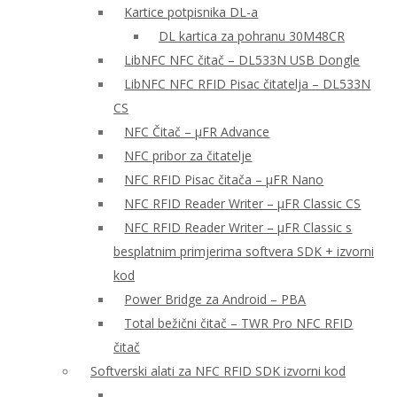
Kartice potpisnika DL-a
DL kartica za pohranu 30M48CR
LibNFC NFC čitač – DL533N USB Dongle
LibNFC NFC RFID Pisac čitatelja – DL533N
CS
NFC Čitač – μFR Advance
NFC pribor za čitatelje
NFC RFID Pisac čitača – μFR Nano
NFC RFID Reader Writer – μFR Classic CS
NFC RFID Reader Writer – μFR Classic s
besplatnim primjerima softvera SDK + izvorni
kod
Power Bridge za Android – PBA
Total bežični čitač – TWR Pro NFC RFID
čitač
Softverski alati za NFC RFID SDK izvorni kod