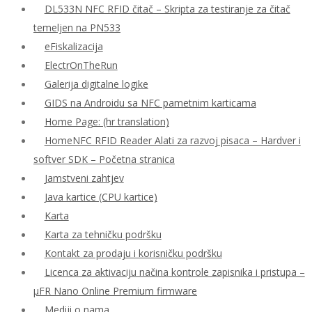
DL533N NFC RFID čitač – Skripta za testiranje za čitač
temeljen na PN533
eFiskalizacija
ElectrOnTheRun
Galerija digitalne logike
GIDS na Androidu sa NFC pametnim karticama
Home Page: (hr translation)
HomeNFC RFID Reader Alati za razvoj pisaca – Hardver i
softver SDK – Početna stranica
Jamstveni zahtjev
Java kartice (CPU kartice)
Karta
Karta za tehničku podršku
Kontakt za prodaju i korisničku podršku
Licenca za aktivaciju načina kontrole zapisnika i pristupa –
μFR Nano Online Premium firmware
Mediji o nama