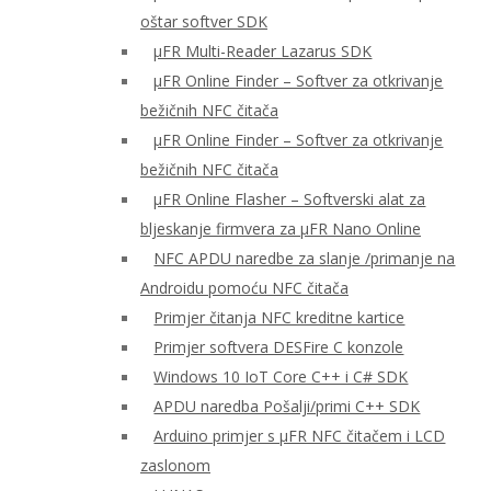
oštar softver SDK
μFR Multi-Reader Lazarus SDK
μFR Online Finder – Softver za otkrivanje
bežičnih NFC čitača
μFR Online Finder – Softver za otkrivanje
bežičnih NFC čitača
μFR Online Flasher – Softverski alat za
bljeskanje firmvera za μFR Nano Online
NFC APDU naredbe za slanje /primanje na
Androidu pomoću NFC čitača
Primjer čitanja NFC kreditne kartice
Primjer softvera DESFire C konzole
Windows 10 IoT Core C++ i C# SDK
APDU naredba Pošalji/primi C++ SDK
Arduino primjer s μFR NFC čitačem i LCD
zaslonom