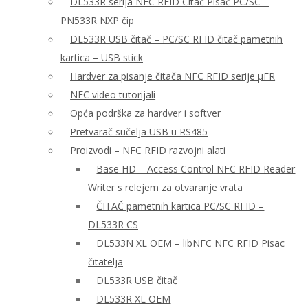
DL533R serija NFC RFID Čitač Pisač PC/SC –
PN533R NXP čip
DL533R USB čitač – PC/SC RFID čitač pametnih
kartica – USB stick
Hardver za pisanje čitača NFC RFID serije μFR
NFC video tutorijali
Opća podrška za hardver i softver
Pretvarač sučelja USB u RS485
Proizvodi – NFC RFID razvojni alati
Base HD – Access Control NFC RFID Reader
Writer s relejem za otvaranje vrata
ČITAČ pametnih kartica PC/SC RFID –
DL533R CS
DL533N XL OEM – libNFC NFC RFID Pisac
čitatelja
DL533R USB čitač
DL533R XL OEM