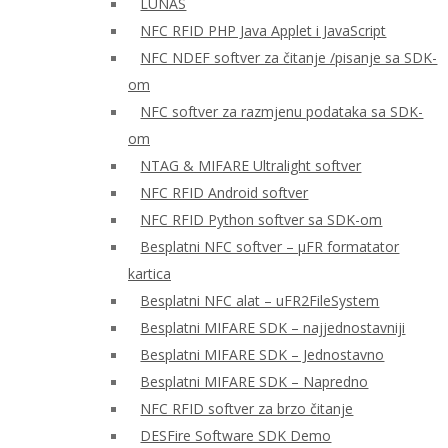
LUNAS
NFC RFID PHP Java Applet i JavaScript
NFC NDEF softver za čitanje /pisanje sa SDK-
om
NFC softver za razmjenu podataka sa SDK-
om
NTAG & MIFARE Ultralight softver
NFC RFID Android softver
NFC RFID Python softver sa SDK-om
Besplatni NFC softver – μFR formatator
kartica
Besplatni NFC alat – uFR2FileSystem
Besplatni MIFARE SDK – najjednostavniji
Besplatni MIFARE SDK – Jednostavno
Besplatni MIFARE SDK – Napredno
NFC RFID softver za brzo čitanje
DESFire Software SDK Demo