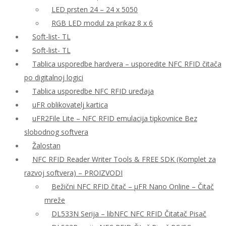
LED prsten 24 – 24 x 5050
RGB LED modul za prikaz 8 x 6
Soft-list- TL
Soft-list- TL
Tablica usporedbe hardvera – usporedite NFC RFID čitača
po digitalnoj logici
Tablica usporedbe NFC RFID uređaja
uFR oblikovatelj kartica
uFR2File Lite – NFC RFID emulacija tipkovnice Bez
slobodnog softvera
Žalostan
NFC RFID Reader Writer Tools & FREE SDK (Komplet za
razvoj softvera) – PROIZVODI
Bežični NFC RFID čitač – μFR Nano Online – Čitač
mreže
DL533N Serija – libNFC NFC RFID Čitatač Pisač