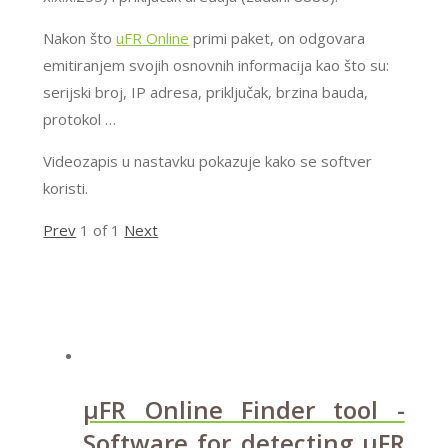
Nakon što
uFR Online
primi paket, on odgovara
emitiranjem svojih osnovnih informacija kao što su:
serijski broj, IP adresa, priključak, brzina bauda,
protokol …
Videozapis u nastavku pokazuje kako se softver
koristi.
Prev
1
of
1
Next
µFR Online Finder tool -
Software for detecting µFR