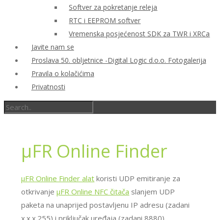
Softver za pokretanje releja
RTC i EEPROM softver
Vremenska posjećenost SDK za TWR i XRCa
Javite nam se
Proslava 50. obljetnice -Digital Logic d.o.o. Fotogalerija
Pravila o kolačićima
Privatnosti
μFR Online Finder
μFR Online Finder alat
koristi UDP emitiranje za
otkrivanje
μFR Online NFC čitača
slanjem UDP
paketa na unaprijed postavljenu IP adresu (zadani
x.x.x.255) i priključak uređaja (zadani 8880).