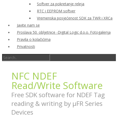
Softver za pokretanje releja
RTC i EEPROM softver
Vremenska posjećenost SDK za TWR i XRCa
Javite nam se
Proslava 50. obljetnice -Digital Logic d.o.o. Fotogalerija
Pravila o kolačićima
Privatnosti
NFC NDEF
Read/Write Software
Free SDK software for NDEF Tag
reading & writing by µFR Series
Devices