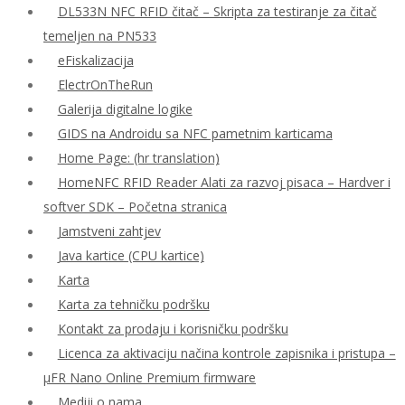
DL533N NFC RFID čitač – Skripta za testiranje za čitač
temeljen na PN533
eFiskalizacija
ElectrOnTheRun
Galerija digitalne logike
GIDS na Androidu sa NFC pametnim karticama
Home Page: (hr translation)
HomeNFC RFID Reader Alati za razvoj pisaca – Hardver i
softver SDK – Početna stranica
Jamstveni zahtjev
Java kartice (CPU kartice)
Karta
Karta za tehničku podršku
Kontakt za prodaju i korisničku podršku
Licenca za aktivaciju načina kontrole zapisnika i pristupa –
μFR Nano Online Premium firmware
Mediji o nama