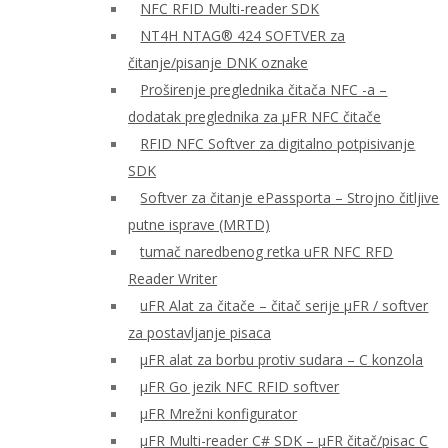
NFC RFID Multi-reader SDK
NT4H NTAG® 424 SOFTVER za
čitanje/pisanje DNK oznake
Proširenje preglednika čitača NFC -a –
dodatak preglednika za μFR NFC čitače
RFID NFC Softver za digitalno potpisivanje
SDK
Softver za čitanje ePassporta – Strojno čitljive
putne isprave (MRTD)
tumač naredbenog retka uFR NFC RFD
Reader Writer
uFR Alat za čitače – čitač serije μFR / softver
za postavljanje pisaca
μFR alat za borbu protiv sudara – C konzola
μFR Go jezik NFC RFID softver
μFR Mrežni konfigurator
μFR Multi-reader C# SDK – μFR čitač/pisac C