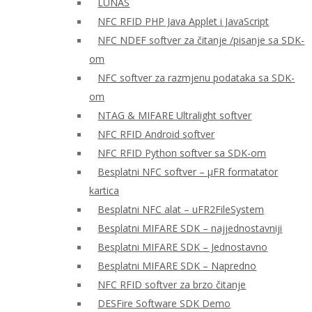
LUNAS
NFC RFID PHP Java Applet i JavaScript
NFC NDEF softver za čitanje /pisanje sa SDK-
om
NFC softver za razmjenu podataka sa SDK-
om
NTAG & MIFARE Ultralight softver
NFC RFID Android softver
NFC RFID Python softver sa SDK-om
Besplatni NFC softver – μFR formatator
kartica
Besplatni NFC alat – uFR2FileSystem
Besplatni MIFARE SDK – najjednostavniji
Besplatni MIFARE SDK – Jednostavno
Besplatni MIFARE SDK – Napredno
NFC RFID softver za brzo čitanje
DESFire Software SDK Demo