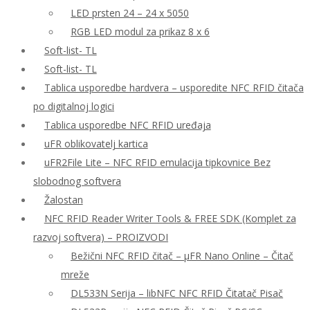
LED prsten 24 – 24 x 5050
RGB LED modul za prikaz 8 x 6
Soft-list- TL
Soft-list- TL
Tablica usporedbe hardvera – usporedite NFC RFID čitača
po digitalnoj logici
Tablica usporedbe NFC RFID uređaja
uFR oblikovatelj kartica
uFR2File Lite – NFC RFID emulacija tipkovnice Bez
slobodnog softvera
Žalostan
NFC RFID Reader Writer Tools & FREE SDK (Komplet za
razvoj softvera) – PROIZVODI
Bežični NFC RFID čitač – μFR Nano Online – Čitač
mreže
DL533N Serija – libNFC NFC RFID Čitatač Pisač