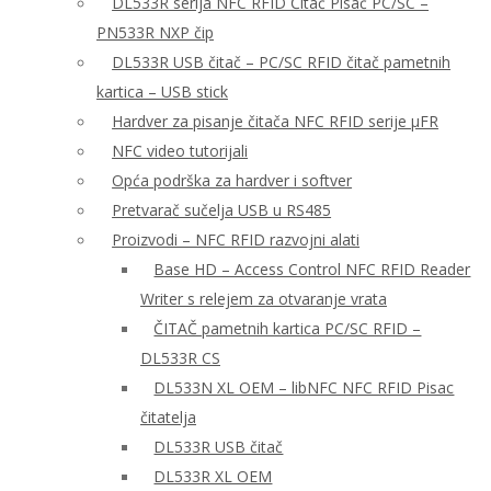
DL533R serija NFC RFID Čitač Pisač PC/SC –
PN533R NXP čip
DL533R USB čitač – PC/SC RFID čitač pametnih
kartica – USB stick
Hardver za pisanje čitača NFC RFID serije μFR
NFC video tutorijali
Opća podrška za hardver i softver
Pretvarač sučelja USB u RS485
Proizvodi – NFC RFID razvojni alati
Base HD – Access Control NFC RFID Reader
Writer s relejem za otvaranje vrata
ČITAČ pametnih kartica PC/SC RFID –
DL533R CS
DL533N XL OEM – libNFC NFC RFID Pisac
čitatelja
DL533R USB čitač
DL533R XL OEM