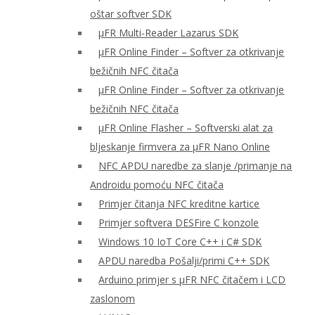
oštar softver SDK
μFR Multi-Reader Lazarus SDK
μFR Online Finder – Softver za otkrivanje
bežičnih NFC čitača
μFR Online Finder – Softver za otkrivanje
bežičnih NFC čitača
μFR Online Flasher – Softverski alat za
bljeskanje firmvera za μFR Nano Online
NFC APDU naredbe za slanje /primanje na
Androidu pomoću NFC čitača
Primjer čitanja NFC kreditne kartice
Primjer softvera DESFire C konzole
Windows 10 IoT Core C++ i C# SDK
APDU naredba Pošalji/primi C++ SDK
Arduino primjer s μFR NFC čitačem i LCD
zaslonom