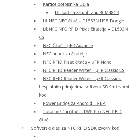
Kartice potpisnika DL-a
DL kartica za pohranu 30M48CR
LibNFC NFC čitač – DL533N USB Dongle
LibNFC NFC RFID Pisac čitatelja – DL533N
CS
NFC Čitač – μFR Advance
NFC pribor za čitatelje
NFC RFID Pisac čitača – μFR Nano
NFC RFID Reader Writer – μFR Classic CS
NFC RFID Reader Writer – μFR Classic s
besplatnim primjerima softvera SDK + izvorni
kod
Power Bridge za Android – PBA
Total bežični čitač – TWR Pro NFC RFID
čitač
Softverski alati za NFC RFID SDK izvorni kod