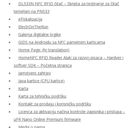
DL533N NFC RFID čitač – Skripta za testiranje za čitač
temeljen na PN533
eFiskalizacija
ElectrOnTheRun
Galerija digitalne logike
GIDS na Androidu sa NFC pametnim karticama
Home Page: (hr translation)
HomeNFC RFID Reader Alati za razvoj pisaca – Hardver i
softver SDK – Početna stranica
Jamstveni zahtjev
Java kartice (CPU kartice)
Karta
Karta za tehničku podršku
Kontakt za prodaju i korisničku podršku
Licenca za aktivaciju načina kontrole zapisnika i pristupa –
μFR Nano Online Premium firmware
Mediji o nama