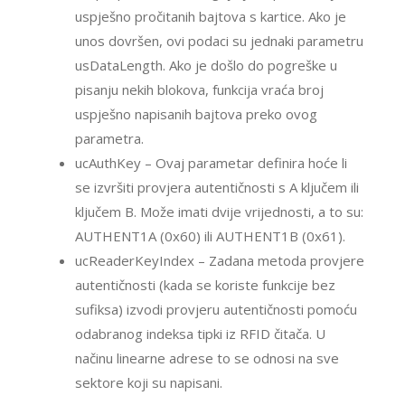
uspješno pročitanih bajtova s kartice. Ako je
unos dovršen, ovi podaci su jednaki parametru
usDataLength. Ako je došlo do pogreške u
pisanju nekih blokova, funkcija vraća broj
uspješno napisanih bajtova preko ovog
parametra.
ucAuthKey – Ovaj parametar definira hoće li
se izvršiti provjera autentičnosti s A ključem ili
ključem B. Može imati dvije vrijednosti, a to su:
AUTHENT1A (0x60) ili AUTHENT1B (0x61).
ucReaderKeyIndex – Zadana metoda provjere
autentičnosti (kada se koriste funkcije bez
sufiksa) izvodi provjeru autentičnosti pomoću
odabranog indeksa tipki iz RFID čitača. U
načinu linearne adrese to se odnosi na sve
sektore koji su napisani.