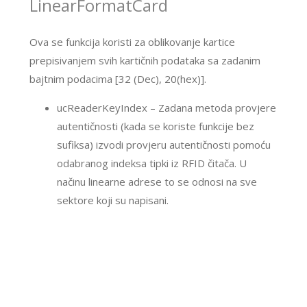
LinearFormatCard
Ova se funkcija koristi za oblikovanje kartice
prepisivanjem svih kartičnih podataka sa zadanim
bajtnim podacima [32 (Dec), 20(hex)].
ucReaderKeyIndex – Zadana metoda provjere
autentičnosti (kada se koriste funkcije bez
sufiksa) izvodi provjeru autentičnosti pomoću
odabranog indeksa tipki iz RFID čitača. U
načinu linearne adrese to se odnosi na sve
sektore koji su napisani.