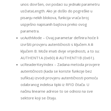
unos dovršen, ovi podaci su jednaki parametru
usDataLength. Ako je došlo do pogreške u
pisanju nekih blokova, funkcija vraća broj
uspješno napisanih bajtova preko ovog
parametra.
ucAuthMode – Ovaj parametar definira hoće li
izvršiti provjeru autentičnosti s ključem A ili
ključem B. Može imati dvije vrijednosti, a to su:
AUTHENT1A (0x60) ili AUTHENT1B (0x61).
ucReaderKeyIndex – Zadana metoda provjere
autentičnosti (kada se koriste funkcije bez
sufiksa) izvodi provjeru autentičnosti pomoću
odabranog indeksa tipki iz RFID čitača. U
načinu linearne adrese to se odnosi na sve
sektore koji se čitaju.