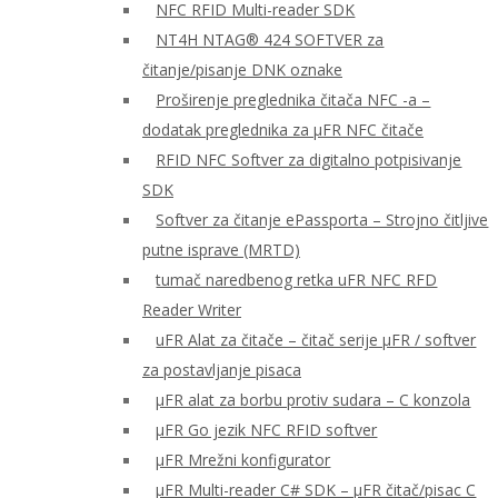
NFC RFID Multi-reader SDK
NT4H NTAG® 424 SOFTVER za
čitanje/pisanje DNK oznake
Proširenje preglednika čitača NFC -a –
dodatak preglednika za μFR NFC čitače
RFID NFC Softver za digitalno potpisivanje
SDK
Softver za čitanje ePassporta – Strojno čitljive
putne isprave (MRTD)
tumač naredbenog retka uFR NFC RFD
Reader Writer
uFR Alat za čitače – čitač serije μFR / softver
za postavljanje pisaca
μFR alat za borbu protiv sudara – C konzola
μFR Go jezik NFC RFID softver
μFR Mrežni konfigurator
μFR Multi-reader C# SDK – μFR čitač/pisac C