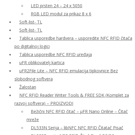
LED prsten 24 – 24 x 5050
RGB LED modul za prikaz 8 x 6
Soft-list- TL
Soft-list- TL
Tablica usporedbe hardvera – usporedite NFC RFID čitača
po digitalnoj logici
Tablica usporedbe NFC RFID uređaja
uFR oblikovatelj kartica
uFR2File Lite – NFC RFID emulacija tipkovnice Bez
slobodnog softvera
Žalostan
NFC RFID Reader Writer Tools & FREE SDK (Komplet za
razvoj softvera) – PROIZVODI
Bežični NFC RFID čitač – μFR Nano Online – Čitač
mreže
DL533N Serija – libNFC NFC RFID Čitatač Pisač