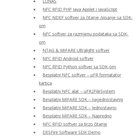
LUNAS
NFC RFID PHP Java Applet i JavaScript
NFC NDEF softver za čitanje /pisanje sa SDK-
om
NFC softver za razmjenu podataka sa SDK-
om
NTAG & MIFARE Ultralight softver
NFC RFID Android softver
NFC RFID Python softver sa SDK-om
Besplatni NFC softver – μFR formatator
kartica
Besplatni NFC alat – uFR2FileSystem
Besplatni MIFARE SDK – najjednostavniji
Besplatni MIFARE SDK – Jednostavno
Besplatni MIFARE SDK – Napredno
NFC RFID softver za brzo čitanje
DESFire Software SDK Demo