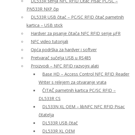
DL533R serija NFC RFID Čitač Pisač PC/SC –
PN533R NXP čip
DL533R USB čitač – PC/SC RFID čitač pametnih
kartica – USB stick
Hardver za pisanje čitača NFC RFID serije μFR
NFC video tutorijali
Opća podrška za hardver i softver
Pretvarač sučelja USB u RS485
Proizvodi – NFC RFID razvojni alati
Base HD – Access Control NFC RFID Reader
Writer s relejem za otvaranje vrata
ČITAČ pametnih kartica PC/SC RFID –
DL533R CS
DL533N XL OEM – libNFC NFC RFID Pisac
čitatelja
DL533R USB čitač
DL533R XL OEM