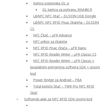
Kartice potpisnika DL-a
DL kartica za pohranu 30M48CR
LibNFC NFC čitač – DL533N USB Dongle
LibNFC NFC RFID Pisac čitatelja – DL533N
CS
NFC Čitač – μFR Advance
NFC pribor za čitatelje
NFC RFID Pisac čitača – μFR Nano
NFC RFID Reader Writer – μFR Classic CS
NFC RFID Reader Writer – μFR Classic s
besplatnim primjerima softvera SDK + izvorni
kod
Power Bridge za Android – PBA
Total bežični čitač – TWR Pro NFC RFID
čitač
Softverski alati za NFC RFID SDK izvorni kod