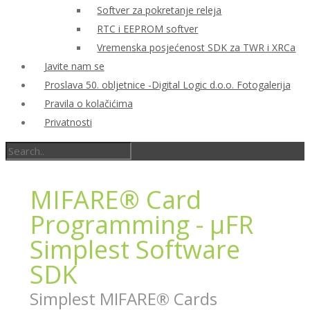
Softver za pokretanje releja
RTC i EEPROM softver
Vremenska posjećenost SDK za TWR i XRCa
Javite nam se
Proslava 50. obljetnice -Digital Logic d.o.o. Fotogalerija
Pravila o kolačićima
Privatnosti
MIFARE® Card
Programming - µFR
Simplest Software
SDK
Simplest MIFARE® Cards