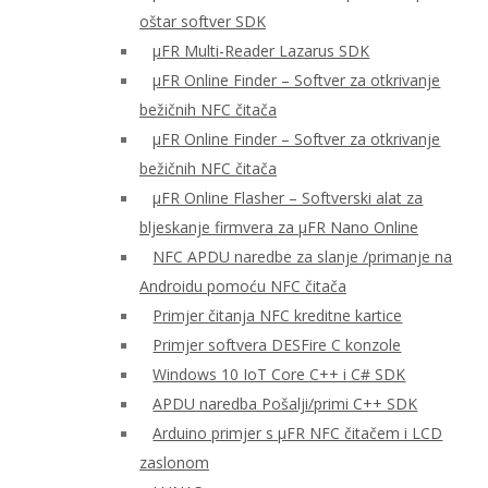
oštar softver SDK
μFR Multi-Reader Lazarus SDK
μFR Online Finder – Softver za otkrivanje
bežičnih NFC čitača
μFR Online Finder – Softver za otkrivanje
bežičnih NFC čitača
μFR Online Flasher – Softverski alat za
bljeskanje firmvera za μFR Nano Online
NFC APDU naredbe za slanje /primanje na
Androidu pomoću NFC čitača
Primjer čitanja NFC kreditne kartice
Primjer softvera DESFire C konzole
Windows 10 IoT Core C++ i C# SDK
APDU naredba Pošalji/primi C++ SDK
Arduino primjer s μFR NFC čitačem i LCD
zaslonom