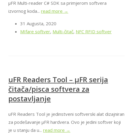
μFR Multi-reader C# SDK sa primjerom softvera
izvornog koda...
read more →
31 Augusta, 2020
MIfare softver
,
Multi-čitač
,
NFC RFID softver
uFR Readers Tool – μFR serija
čitača/pisca softvera za
postavljanje
uFR Readers Tool je jedinstveni softverski alat dizajniran
za podešavanje μFR hardvera. Ovo je jedini softver koji
je u stanju da u...
read more →