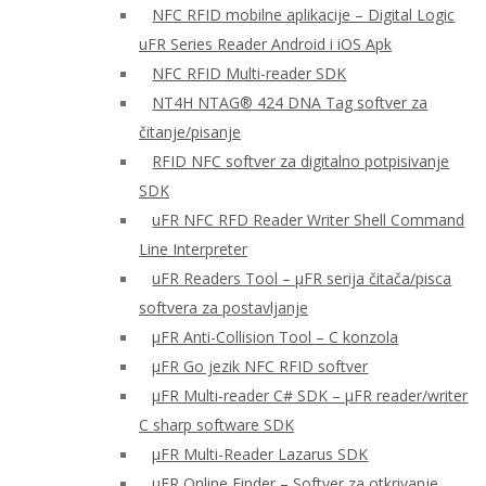
NFC RFID mobilne aplikacije – Digital Logic
uFR Series Reader Android i iOS Apk
NFC RFID Multi-reader SDK
NT4H NTAG® 424 DNA Tag softver za
čitanje/pisanje
RFID NFC softver za digitalno potpisivanje
SDK
uFR NFC RFD Reader Writer Shell Command
Line Interpreter
uFR Readers Tool – μFR serija čitača/pisca
softvera za postavljanje
μFR Anti-Collision Tool – C konzola
μFR Go jezik NFC RFID softver
μFR Multi-reader C# SDK – μFR reader/writer
C sharp software SDK
μFR Multi-Reader Lazarus SDK
μFR Online Finder – Softver za otkrivanje