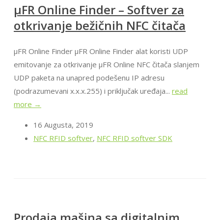
μFR Online Finder – Softver za
otkrivanje bežičnih NFC čitača
μFR Online Finder μFR Online Finder alat koristi UDP
emitovanje za otkrivanje μFR Online NFC čitača slanjem
UDP paketa na unapred podešenu IP adresu
(podrazumevani x.x.x.255) i priključak uređaja...
read
more →
16 Augusta, 2019
NFC RFID softver
,
NFC RFID softver SDK
Prodaja mašina sa digitalnim