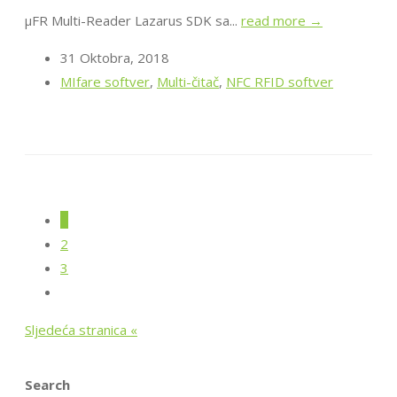
μFR Multi-Reader Lazarus SDK sa...
read more →
31 Oktobra, 2018
MIfare softver
,
Multi-čitač
,
NFC RFID softver
1
2
3
Sljedeća stranica «
Search