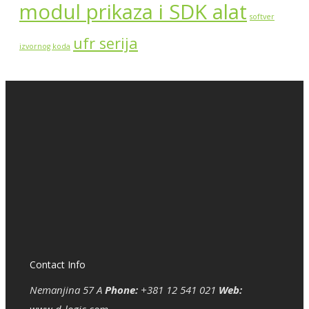
modul prikaza i SDK alat
softver
ufr serija
izvornog koda
Contact Info
Nemanjina 57 A
Phone:
+381 12 541 021
Web:
www.d-logic.com