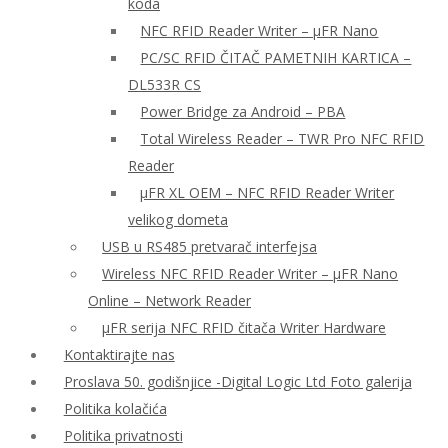
koda
NFC RFID Reader Writer – μFR Nano
PC/SC RFID ČITAČ PAMETNIH KARTICA –
DL533R CS
Power Bridge za Android – PBA
Total Wireless Reader – TWR Pro NFC RFID
Reader
µFR XL OEM – NFC RFID Reader Writer
velikog dometa
USB u RS485 pretvarač interfejsa
Wireless NFC RFID Reader Writer – μFR Nano
Online – Network Reader
μFR serija NFC RFID čitača Writer Hardware
Kontaktirajte nas
Proslava 50. godišnjice -Digital Logic Ltd Foto galerija
Politika kolačića
Politika privatnosti