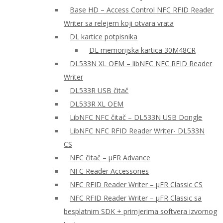
Base HD – Access Control NFC RFID Reader
Writer sa relejem koji otvara vrata
DL kartice potpisnika
DL memorijska kartica 30M48CR
DL533N XL OEM – libNFC NFC RFID Reader
Writer
DL533R USB čitač
DL533R XL OEM
LibNFC NFC čitač – DL533N USB Dongle
LibNFC NFC RFID Reader Writer- DL533N
CS
NFC čitač – μFR Advance
NFC Reader Accessories
NFC RFID Reader Writer – μFR Classic CS
NFC RFID Reader Writer – μFR Classic sa
besplatnim SDK + primjerima softvera izvornog