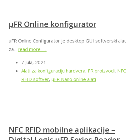
μFR Online konfigurator
uFR Online Configurator je desktop GUI softverski alat
za...
read more →
7 Jula, 2021
Alati za konfiguraciju hardvera
,
FR proizvodi
,
NFC
RFID softver
,
μFR Nano online alati
NFC RFID mobilne aplikacije –
Digital Logic uFR Series Reader