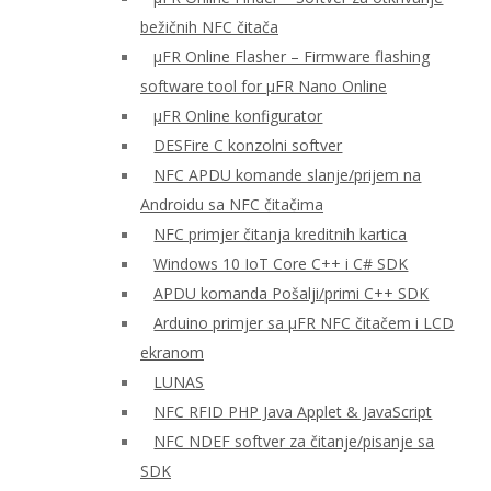
bežičnih NFC čitača
μFR Online Flasher – Firmware flashing
software tool for μFR Nano Online
μFR Online konfigurator
DESFire C konzolni softver
NFC APDU komande slanje/prijem na
Androidu sa NFC čitačima
NFC primjer čitanja kreditnih kartica
Windows 10 IoT Core C++ i C# SDK
APDU komanda Pošalji/primi C++ SDK
Arduino primjer sa μFR NFC čitačem i LCD
ekranom
LUNAS
NFC RFID PHP Java Applet & JavaScript
NFC NDEF softver za čitanje/pisanje sa
SDK