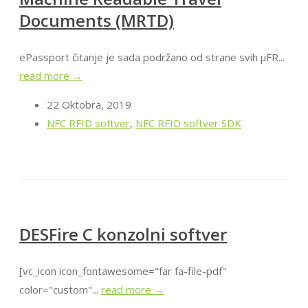
Documents (MRTD)
ePassport čitanje je sada podržano od strane svih μFR...
read more →
22 Oktobra, 2019
NFC RFID softver
,
NFC RFID softver SDK
DESFire C konzolni softver
[vc_icon icon_fontawesome="far fa-file-pdf"
color="custom"...
read more →