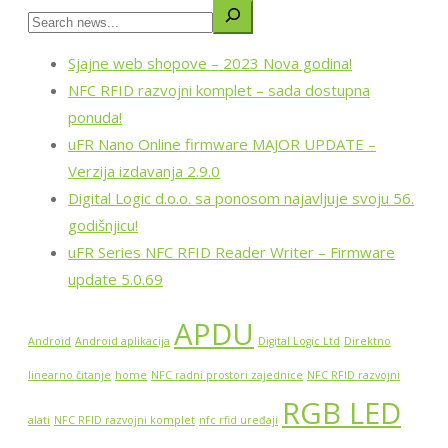
Sjajne web shopove – 2023 Nova godina!
NFC RFID razvojni komplet – sada dostupna
ponuda!
uFR Nano Online firmware MAJOR UPDATE –
Verzija izdavanja 2.9.0
Digital Logic d.o.o. sa ponosom najavljuje svoju 56.
godišnjicu!
uFR Series NFC RFID Reader Writer – Firmware
update 5.0.69
APDU
Android
Android aplikacija
Digital Logic Ltd
Direktno
linearno čitanje
home
NFC radni prostori zajednice
NFC RFID razvojni
RGB LED
alati
NFC RFID razvojni komplet
nfc rfid uređaji