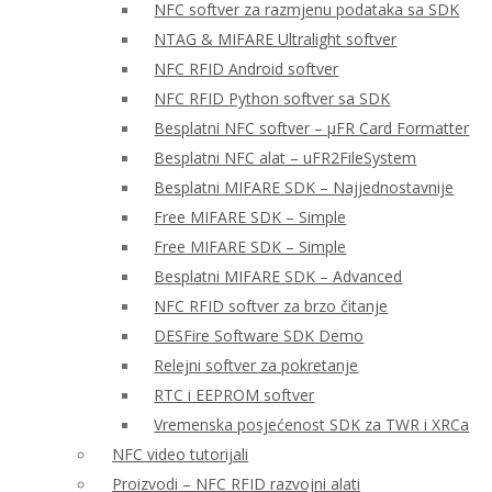
NFC softver za razmjenu podataka sa SDK
NTAG & MIFARE Ultralight softver
NFC RFID Android softver
NFC RFID Python softver sa SDK
Besplatni NFC softver – μFR Card Formatter
Besplatni NFC alat – uFR2FileSystem
Besplatni MIFARE SDK – Najjednostavnije
Free MIFARE SDK – Simple
Free MIFARE SDK – Simple
Besplatni MIFARE SDK – Advanced
NFC RFID softver za brzo čitanje
DESFire Software SDK Demo
Relejni softver za pokretanje
RTC i EEPROM softver
Vremenska posjećenost SDK za TWR i XRCa
NFC video tutorijali
Proizvodi – NFC RFID razvojni alati