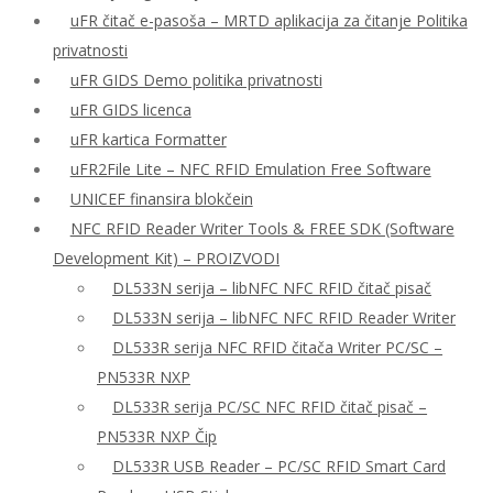
uFR čitač e-pasoša – MRTD aplikacija za čitanje Politika
privatnosti
uFR GIDS Demo politika privatnosti
uFR GIDS licenca
uFR kartica Formatter
uFR2File Lite – NFC RFID Emulation Free Software
UNICEF finansira blokčein
NFC RFID Reader Writer Tools & FREE SDK (Software
Development Kit) – PROIZVODI
DL533N serija – libNFC NFC RFID čitač pisač
DL533N serija – libNFC NFC RFID Reader Writer
DL533R serija NFC RFID čitača Writer PC/SC –
PN533R NXP
DL533R serija PC/SC NFC RFID čitač pisač –
PN533R NXP Čip
DL533R USB Reader – PC/SC RFID Smart Card