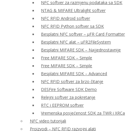
NFC softver za razmjenu podataka sa SDK
NTAG & MIFARE Ultralight softver
NFC RFID Android softver
NFC RFID Python softver sa SDK
Besplatni NFC softver – μFR Card Formatter
Besplatni NFC alat – uFR2FileSystem
Besplatni MIFARE SDK – Najjednostavnije
Free MIFARE SDK – Simple
Free MIFARE SDK – Simple
Besplatni MIFARE SDK – Advanced
NFC RFID softver za brzo čitanje
DESFire Software SDK Demo
Relejni softver za pokretanje
RTC i EEPROM softver
Vremenska posjećenost SDK za TWR i XRCa
NFC video tutorijali
Proizvodi – NFC RFID razvojni alati