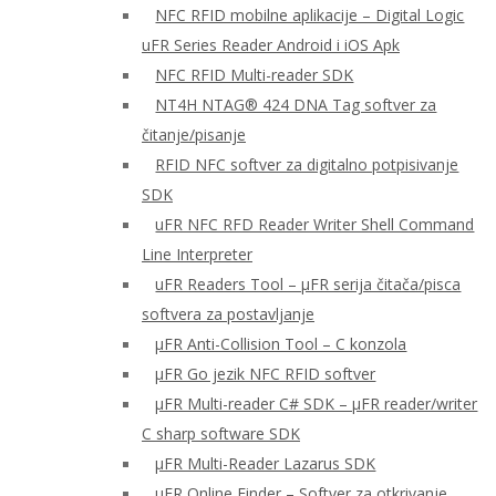
NFC RFID mobilne aplikacije – Digital Logic
uFR Series Reader Android i iOS Apk
NFC RFID Multi-reader SDK
NT4H NTAG® 424 DNA Tag softver za
čitanje/pisanje
RFID NFC softver za digitalno potpisivanje
SDK
uFR NFC RFD Reader Writer Shell Command
Line Interpreter
uFR Readers Tool – μFR serija čitača/pisca
softvera za postavljanje
μFR Anti-Collision Tool – C konzola
μFR Go jezik NFC RFID softver
μFR Multi-reader C# SDK – μFR reader/writer
C sharp software SDK
μFR Multi-Reader Lazarus SDK
μFR Online Finder – Softver za otkrivanje