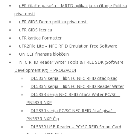
uFR čitač e-pasoša – MRTD aplikacija za čitanje Politika
privatnosti
uFR GIDS Demo politika privatnosti
uFR GIDS licenca
uFR kartica Formatter
uFR2File Lite – NFC RFID Emulation Free Software
UNICEF finansira blokčein
NFC RFID Reader Writer Tools & FREE SDK (Software
Development Kit) – PROIZVODI
DL533N serija – libNFC NFC RFID čitač pisač
DL533N serija – libNFC NFC RFID Reader Writer
DL533R serija NFC RFID čitača Writer PC/SC –
PN533R NXP
DL533R serija PC/SC NFC RFID čitač pisač –
PN533R NXP Čip
DL533R USB Reader – PC/SC RFID Smart Card