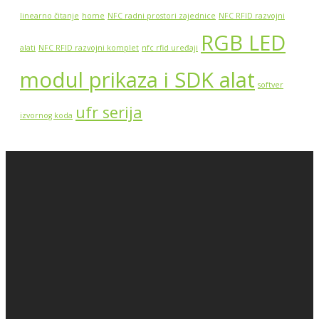
linearno čitanje
home
NFC radni prostori zajednice
NFC RFID razvojni
RGB LED
alati
NFC RFID razvojni komplet
nfc rfid uređaji
modul prikaza i SDK alat
softver
ufr serija
izvornog koda