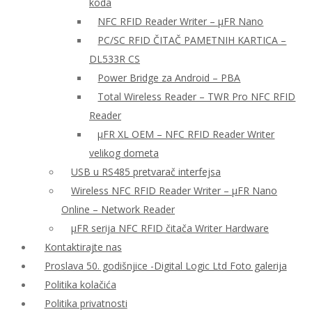
koda
NFC RFID Reader Writer – μFR Nano
PC/SC RFID ČITAČ PAMETNIH KARTICA –
DL533R CS
Power Bridge za Android – PBA
Total Wireless Reader – TWR Pro NFC RFID
Reader
µFR XL OEM – NFC RFID Reader Writer
velikog dometa
USB u RS485 pretvarač interfejsa
Wireless NFC RFID Reader Writer – μFR Nano
Online – Network Reader
μFR serija NFC RFID čitača Writer Hardware
Kontaktirajte nas
Proslava 50. godišnjice -Digital Logic Ltd Foto galerija
Politika kolačića
Politika privatnosti