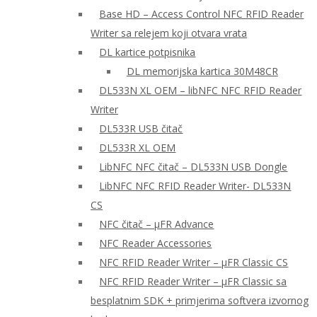
Base HD – Access Control NFC RFID Reader
Writer sa relejem koji otvara vrata
DL kartice potpisnika
DL memorijska kartica 30M48CR
DL533N XL OEM – libNFC NFC RFID Reader
Writer
DL533R USB čitač
DL533R XL OEM
LibNFC NFC čitač – DL533N USB Dongle
LibNFC NFC RFID Reader Writer- DL533N
CS
NFC čitač – μFR Advance
NFC Reader Accessories
NFC RFID Reader Writer – μFR Classic CS
NFC RFID Reader Writer – μFR Classic sa
besplatnim SDK + primjerima softvera izvornog