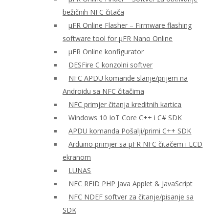
bežičnih NFC čitača
μFR Online Flasher – Firmware flashing
software tool for μFR Nano Online
μFR Online konfigurator
DESFire C konzolni softver
NFC APDU komande slanje/prijem na
Androidu sa NFC čitačima
NFC primjer čitanja kreditnih kartica
Windows 10 IoT Core C++ i C# SDK
APDU komanda Pošalji/primi C++ SDK
Arduino primjer sa μFR NFC čitačem i LCD
ekranom
LUNAS
NFC RFID PHP Java Applet & JavaScript
NFC NDEF softver za čitanje/pisanje sa
SDK