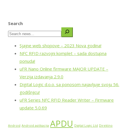
Search
Sjajne web shopove – 2023 Nova godina!
NFC RFID razvojni komplet – sada dostupna
ponuda!
uFR Nano Online firmware MAJOR UPDATE –
Verzija izdavanja 2.9.0
Digital Logic d.o.o. sa ponosom najavljuje svoju 56.
godišnjicu!
uFR Series NFC RFID Reader Writer – Firmware
update 5.0.69
APDU
Android
Android aplikacija
Digital Logic Ltd
Direktno