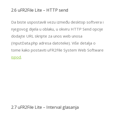
2.6 uFR2File Lite – HTTP send
Da biste uspostavili vezu između desktop softvera i
njegovog dijela u oblaku, u okviru HTTP Send opcije
dodajte URL skripte za unos web unosa
(InputData.php adresa datoteke). Više detalja o
tome kako postaviti uFR2File System Web Software
ispod
.
2.7 uFR2File Lite – Interval glasanja