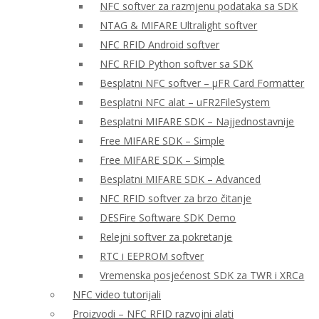
NFC softver za razmjenu podataka sa SDK
NTAG & MIFARE Ultralight softver
NFC RFID Android softver
NFC RFID Python softver sa SDK
Besplatni NFC softver – μFR Card Formatter
Besplatni NFC alat – uFR2FileSystem
Besplatni MIFARE SDK – Najjednostavnije
Free MIFARE SDK – Simple
Free MIFARE SDK – Simple
Besplatni MIFARE SDK – Advanced
NFC RFID softver za brzo čitanje
DESFire Software SDK Demo
Relejni softver za pokretanje
RTC i EEPROM softver
Vremenska posjećenost SDK za TWR i XRCa
NFC video tutorijali
Proizvodi – NFC RFID razvojni alati