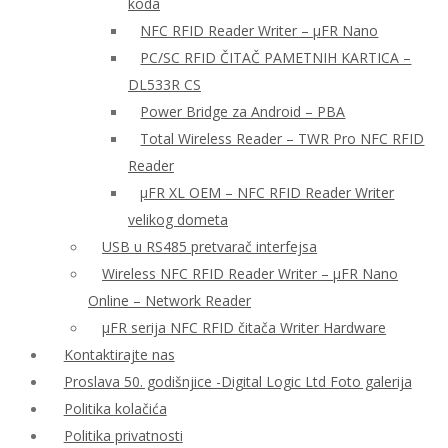
koda
NFC RFID Reader Writer – μFR Nano
PC/SC RFID ČITAČ PAMETNIH KARTICA –
DL533R CS
Power Bridge za Android – PBA
Total Wireless Reader – TWR Pro NFC RFID
Reader
µFR XL OEM – NFC RFID Reader Writer
velikog dometa
USB u RS485 pretvarač interfejsa
Wireless NFC RFID Reader Writer – μFR Nano
Online – Network Reader
μFR serija NFC RFID čitača Writer Hardware
Kontaktirajte nas
Proslava 50. godišnjice -Digital Logic Ltd Foto galerija
Politika kolačića
Politika privatnosti