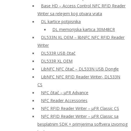
Base HD – Access Control NFC RFID Reader
Writer sa relejem koji otvara vrata
DL kartice potpisnika
DL memorijska kartica 30M48CR
DL533N XL OEM – libNFC NFC RFID Reader
Writer
DL533R USB čitač
DL533R XL OEM
LibNFC NFC čitač – DL533N USB Dongle
LibNFC NFC RFID Reader Writer- DL533N
CS
NFC čitač – μFR Advance
NFC Reader Accessories
NFC RFID Reader Writer – μFR Classic CS
NFC RFID Reader Writer – μFR Classic sa
besplatnim SDK + primjerima softvera izvornog