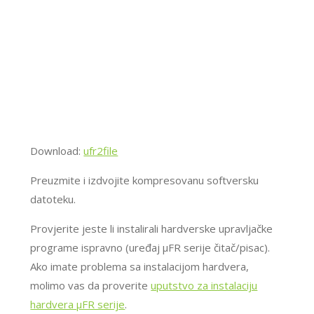
Download:
ufr2file
Preuzmite i izdvojite kompresovanu softversku
datoteku.
Provjerite jeste li instalirali hardverske upravljačke
programe ispravno (uređaj μFR serije čitač/pisac).
Ako imate problema sa instalacijom hardvera,
molimo vas da proverite
uputstvo za instalaciju
hardvera μFR serije
.