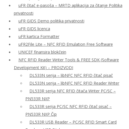
uFR čitač e-pasoša – MRTD aplikacija za čitanje Politika
privatnosti
uFR GIDS Demo politika privatnosti
uFR GIDS licenca
uFR kartica Formatter
uFR2File Lite – NFC RFID Emulation Free Software
UNICEF finansira blokčein
NFC RFID Reader Writer Tools & FREE SDK (Software
Development Kit) – PROIZVODI
DL533N serija – libNFC NFC RFID čitač pisač
DL533N serija – libNFC NFC RFID Reader Writer
DL533R serija NFC RFID čitača Writer PC/SC –
PN533R NXP
DL533R serija PC/SC NFC RFID čitač pisač –
PN533R NXP Čip
DL533R USB Reader – PC/SC RFID Smart Card