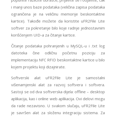
popunite različite obrasce, prijavite se i odjavite, čak
i manji unos baze podataka (veličina zapisa podataka
ograničena je na veličinu memorije beskontaktne
kartice). Takođe možete da koristite uFR2File Lite
softver za pokretanje bilo koje radnje jednostavnim
korišćenjem UID-a za čitanje kartice.
Čitanje podataka pohranjenih u MySQL-u i .txt log
datoteka čine odličnu početnu poziciju za
implementaciju NFC RFID beskontaktne kartice u bilo
kojem projektu koji dizajnirate.
Softverski alat uFR2File Lite je samostalni
višenamjenski alat za razvoj softvera i softvera.
Sastoji se od dva softverska dijela: offline – desktop
aplikacija, kao i online web aplikacija. Ovi delovi mogu
da rade nezavisno. U svakom slučaju, uFR2File Lite
je savršen alat za složenu integraciju sistema. Za