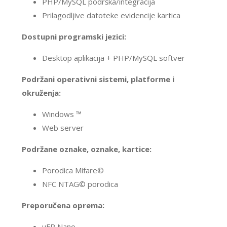
PHP/MySQL podrška/integracija
Prilagodljive datoteke evidencije kartica
Dostupni programski jezici:
Desktop aplikacija + PHP/MySQL softver
Podržani operativni sistemi, platforme i
okruženja:
Windows ™
Web server
Podržane oznake, oznake, kartice:
Porodica Mifare©
NFC NTAG© porodica
Preporučena oprema:
μFR Nano