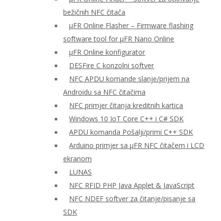
bežičnih NFC čitača
μFR Online Flasher – Firmware flashing
software tool for μFR Nano Online
μFR Online konfigurator
DESFire C konzolni softver
NFC APDU komande slanje/prijem na
Androidu sa NFC čitačima
NFC primjer čitanja kreditnih kartica
Windows 10 IoT Core C++ i C# SDK
APDU komanda Pošalji/primi C++ SDK
Arduino primjer sa μFR NFC čitačem i LCD
ekranom
LUNAS
NFC RFID PHP Java Applet & JavaScript
NFC NDEF softver za čitanje/pisanje sa
SDK