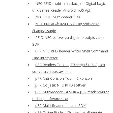
NFC RFID mobilne aplikacije – Digital Logic
uFR Series Reader Android i iOS Apk
NFC RFID Multi-reader SDK
NT4H NTAG® 424 DNA Tag softver za
čitanje/pisanje
RFID NFC softver za digitalno potpisivanje
SDK
uFR NFC RFD Reader Writer Shell Command
Line Interpreter
uFR Readers Tool – μFR serija čitača/pisca
softvera za postavljanje
μFR Anti-Collision Tool – C konzola
μFR Go jezik NFC RFID softver
μFR Multi-reader C# SDK – μFR reader/writer
C sharp software SDK
μFR Multi-Reader Lazarus SDK
μFR Online Finder – Softver za otkrivanje