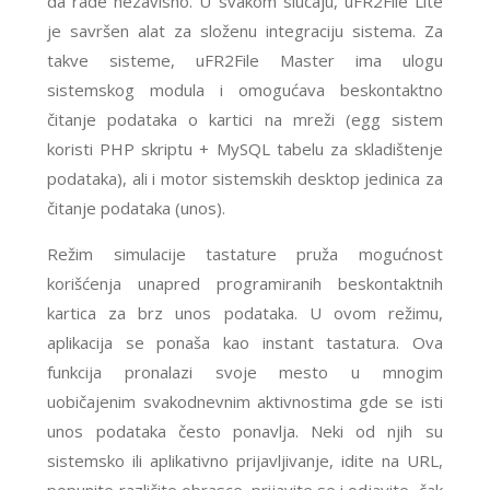
da rade nezavisno. U svakom slučaju, uFR2File Lite
je savršen alat za složenu integraciju sistema. Za
takve sisteme, uFR2File Master ima ulogu
sistemskog modula i omogućava beskontaktno
čitanje podataka o kartici na mreži (egg sistem
koristi PHP skriptu + MySQL tabelu za skladištenje
podataka), ali i motor sistemskih desktop jedinica za
čitanje podataka (unos).
Režim simulacije tastature pruža mogućnost
korišćenja unapred programiranih beskontaktnih
kartica za brz unos podataka. U ovom režimu,
aplikacija se ponaša kao instant tastatura. Ova
funkcija pronalazi svoje mesto u mnogim
uobičajenim svakodnevnim aktivnostima gde se isti
unos podataka često ponavlja. Neki od njih su
sistemsko ili aplikativno prijavljivanje, idite na URL,