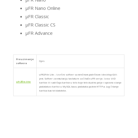
μFR Nano Online
μFR Classic
μFR Classic CS
μFR Advance
Preuzimanje
Opis
softvera
uFR2File Lite – Izvršni softver sa mrežnom podrškom i desktop GUI-
jem. Softver za emulaciju tastature za čitače uFR serije. Izvoz UID
ufr2file-lite
kartice ili sadržaja kartice u bilo koje tekstualno polje i opciono slanje
podataka o kartici u MySQL bazu podataka putem HTTP-a. Log čitanje
kartica kao txt datoteke.