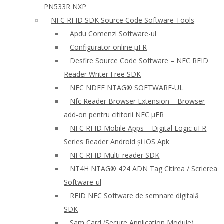
PN533R NXP
NFC RFID SDK Source Code Software Tools
Apdu Comenzi Software-ul
Configurator online μFR
Desfire Source Code Software – NFC RFID
Reader Writer Free SDK
NFC NDEF NTAG® SOFTWARE-UL
Nfc Reader Browser Extension – Browser
add-on pentru cititorii NFC μFR
NFC RFID Mobile Apps – Digital Logic uFR
Series Reader Android și iOS Apk
NFC RFID Multi-reader SDK
NT4H NTAG® 424 ADN Tag Citirea / Scrierea
Software-ul
RFID NFC Software de semnare digitală
SDK
Sam Card (Secure Application Module)