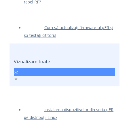
rapel RF?
Cum să actualizați firmware-ul μFR și
să testați cititorul
Vizualizare toate
52
Instalarea dispozitivelor din seria μFR
pe distribuții Linux