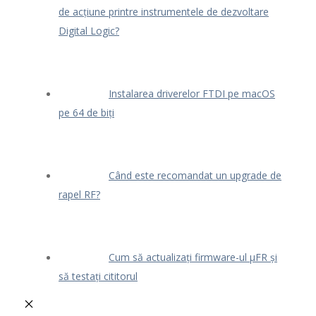
de acțiune printre instrumentele de dezvoltare
Digital Logic?
Instalarea driverelor FTDI pe macOS
pe 64 de biți
Când este recomandat un upgrade de
rapel RF?
Cum să actualizați firmware-ul μFR și
să testați cititorul