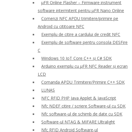
μFR Online Flasher – Firmware instrument
software intermitent pentru μFR Nano Online
Comenzi NFC APDU trimitere/primire pe
Android cu cititoare NFC
Exemplu de citire a cardului de credit NFC
Exemplu de software pentru consola DESFire
C
Windows 10 IoT Core C++ și C# SDK
Arduino exemplu cu μFR NFC Reader și ecran
LCD
Comanda APDU Trimitere/Primire C++ SDK
LUNAS
NFC RFID PHP Java Applet & JavaScript
Nfc NDEF citire / scriere Software-ul cu SDK
Nfc software-ul de schimb de date cu SDK
Software-ul NTAG & MIFARE Ultralight
Nfc RFID Android Software-ul