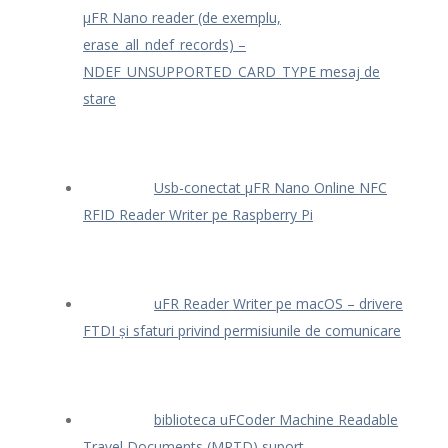
μFR Nano reader (de exemplu,
erase_all_ndef_records) –
NDEF_UNSUPPORTED_CARD_TYPE mesaj de
stare
Usb-conectat μFR Nano Online NFC
RFID Reader Writer pe Raspberry Pi
uFR Reader Writer pe macOS – drivere
FTDI și sfaturi privind permisiunile de comunicare
biblioteca uFCoder Machine Readable
Travel Documents (MRTD) suport