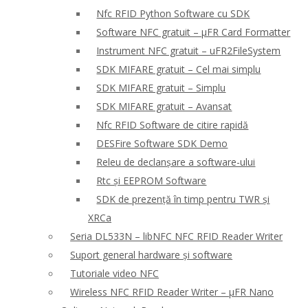
Nfc RFID Python Software cu SDK
Software NFC gratuit – μFR Card Formatter
Instrument NFC gratuit – uFR2FileSystem
SDK MIFARE gratuit – Cel mai simplu
SDK MIFARE gratuit – Simplu
SDK MIFARE gratuit – Avansat
Nfc RFID Software de citire rapidă
DESFire Software SDK Demo
Releu de declanșare a software-ului
Rtc și EEPROM Software
SDK de prezență în timp pentru TWR și
XRCa
Seria DL533N – libNFC NFC RFID Reader Writer
Suport general hardware și software
Tutoriale video NFC
Wireless NFC RFID Reader Writer – μFR Nano