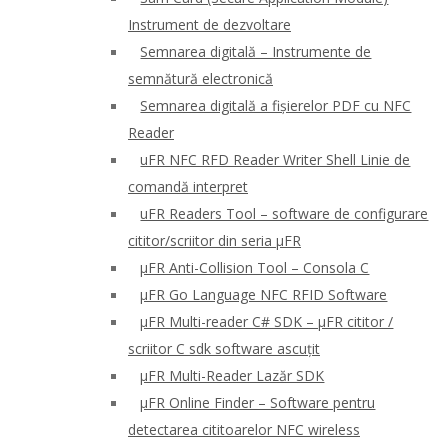
Instrument de dezvoltare
Semnarea digitală – Instrumente de
semnătură electronică
Semnarea digitală a fișierelor PDF cu NFC
Reader
uFR NFC RFD Reader Writer Shell Linie de
comandă interpret
uFR Readers Tool – software de configurare
cititor/scriitor din seria μFR
μFR Anti-Collision Tool – Consola C
μFR Go Language NFC RFID Software
μFR Multi-reader C# SDK – μFR cititor /
scriitor C sdk software ascuțit
μFR Multi-Reader Lazăr SDK
μFR Online Finder – Software pentru
detectarea cititoarelor NFC wireless