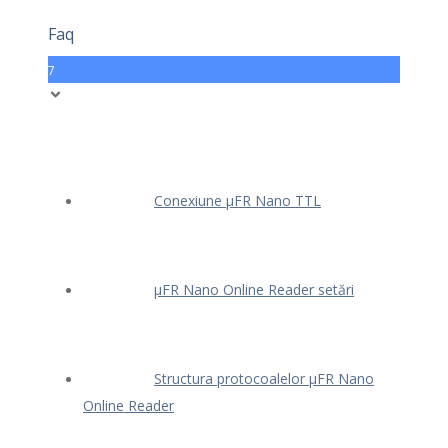
Faq
7
Conexiune μFR Nano TTL
μFR Nano Online Reader setări
Structura protocoalelor μFR Nano
Online Reader