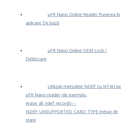
μFR Nano Online Reader Punerea în
aplicare De bază
μFR Nano Online OEM Lock /
Deblocare
Utilizați metodele NDEF cu NT4H pe
μFR Nano reader (de exemplu,
erase_all_ndef_records) –
NDEF_UNSUPPORTED_CARD_TYPE mesaj de
stare