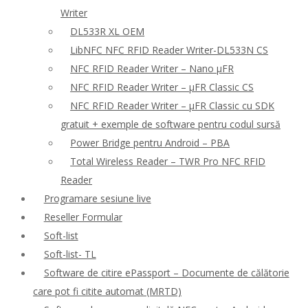
Writer
DL533R XL OEM
LibNFC NFC RFID Reader Writer-DL533N CS
NFC RFID Reader Writer – Nano μFR
NFC RFID Reader Writer – μFR Classic CS
NFC RFID Reader Writer – μFR Classic cu SDK
gratuit + exemple de software pentru codul sursă
Power Bridge pentru Android – PBA
Total Wireless Reader – TWR Pro NFC RFID
Reader
Programare sesiune live
Reseller Formular
Soft-list
Soft-list- TL
Software de citire ePassport – Documente de călătorie
care pot fi citite automat (MRTD)