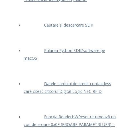
Căutare și descărcare SDK
Rularea Python SDK/software pe
macOS
Datele cardului de credit contactless
care citesc cititorul Digital Logic NFC RFID
Funcția ReaderHWReset returnează un
cod de eroare 0x0F (EROARE PARAMETRI UFR) –