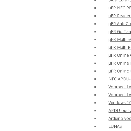
uFR NFC RF
uFR Readers
μFR Anti-Co
μFR Go Taa
μFR Multi-r
μFR Multi-
μFR Online 
μFR Online 
μFR Online 
NFC APDU-o
Voorbeeld 
Voorbeeld v
Windows 10
APDU-opdra
Arduino vo
LUNAS