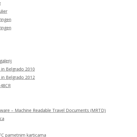
e
lier
ringen
ringen
galerij
 in Belgrado 2010
 in Belgrado 2012
M48CR
tware – Machine Readable Travel Documents (MRTD)
ica
FC pametnim karticama