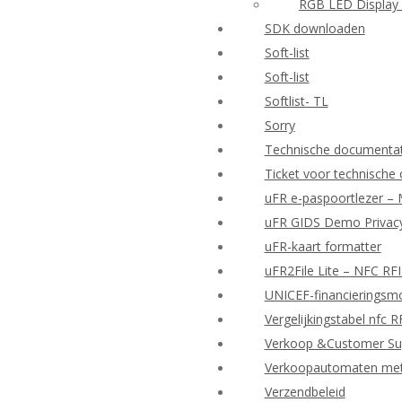
RGB LED Display 
SDK downloaden
Soft-list
Soft-list
Softlist- TL
Sorry
Technische documenta
Ticket voor technische
uFR e-paspoortlezer – 
uFR GIDS Demo Privacy
uFR-kaart formatter
uFR2File Lite – NFC RF
UNICEF-financieringsmo
Vergelijkingstabel nfc 
Verkoop &Customer Su
Verkoopautomaten met d
Verzendbeleid