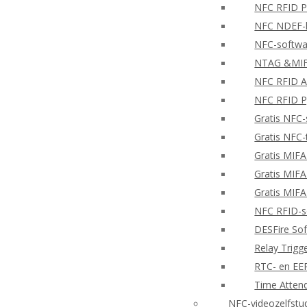
NFC RFID PH
NFC NDEF-l
NFC-softwa
NTAG &MIFA
NFC RFID A
NFC RFID P
Gratis NFC-
Gratis NFC-
Gratis MIF
Gratis MIF
Gratis MIF
NFC RFID-so
DESFire So
Relay Trigg
RTC- en E
Time Atten
NFC-videozelfstu