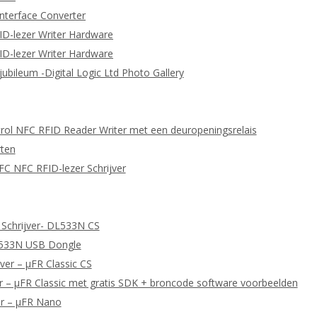
nterface Converter
ID-lezer Writer Hardware
ID-lezer Writer Hardware
 jubileum -Digital Logic Ltd Photo Gallery
ol NFC RFID Reader Writer met een deuropeningsrelais
ten
C NFC RFID-lezer Schrijver
 Schrijver- DL533N CS
L533N USB Dongle
ver – μFR Classic CS
 – μFR Classic met gratis SDK + broncode software voorbeelden
er – μFR Nano