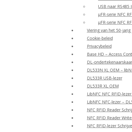
USB naar RS485 I
μFR-serie NFC RF
μFR-serie NFC RF
Viering van het 50-jarig
Cookie-beleid
Privacybeleid
Base HD – Access Contr
DL-ondertekenaarskaar
DL533N XL OEM – libNF
DL533R USB-lezer
DL533R XL OEM
LibNFC NFC RFID-lezer
LibNFC NFC-lezer – D
NFC RFID Reader Schrij
NFC RFID Reader Writer
NFC RFID-lezer Schrijv