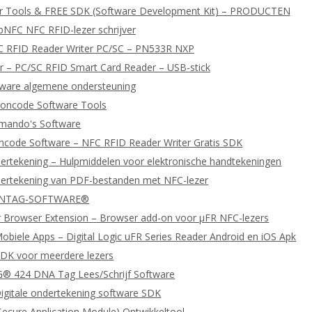
er Tools & FREE SDK (Software Development Kit) – PRODUCTEN
bNFC NFC RFID-lezer schrijver
C RFID Reader Writer PC/SC – PN533R NXP
 – PC/SC RFID Smart Card Reader – USB-stick
tware algemene ondersteuning
oncode Software Tools
ando's Software
ncode Software – NFC RFID Reader Writer Gratis SDK
dertekening – Hulpmiddelen voor elektronische handtekeningen
dertekening van PDF-bestanden met NFC-lezer
 NTAG-SOFTWARE®
 Browser Extension – Browser add-on voor μFR NFC-lezers
biele Apps – Digital Logic uFR Series Reader Android en iOS Apk
DK voor meerdere lezers
 424 DNA Tag Lees/Schrijf Software
igitale ondertekening software SDK
ecure Application Module) Ontwikkeltool