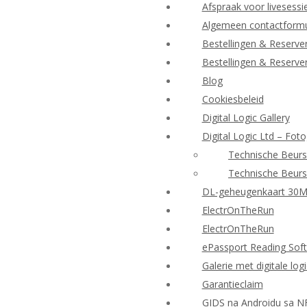
Afspraak voor livesessi
Algemeen contactformu
Bestellingen & Reserve
Bestellingen & Reserve
Blog
Cookiesbeleid
Digital Logic Gallery
Digital Logic Ltd – Foto
Technische Beurs
Technische Beurs
DL-geheugenkaart 30
ElectrOnTheRun
ElectrOnTheRun
ePassport Reading Sof
Galerie met digitale log
Garantieclaim
GIDS na Androidu sa N