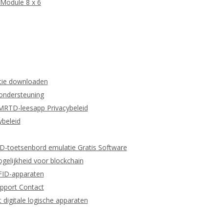
Module 8 x 6
tie downloaden
 ondersteuning
MRTD-leesapp Privacybeleid
beleid
ID-toetsenbord emulatie Gratis Software
gelijkheid voor blockchain
RFID-apparaten
pport Contact
igitale logische apparaten