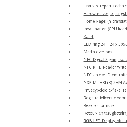
Gratis & Expert Techni
Hardware vergelijkingst
Home Page: (nl translat
Java-kaarten (CPU-kaar
Kaart
LED-ring 24 – 24 x 505
Media over ons
NFC Digital Signing-so
NFC RFID Reader Write
NFC Unieke ID emulati
NXP MIFARE(R) SAM AV
Privacybeleid e-fiskaliza
Registratielicentie vo
Reseller formulier
Retour- en terugbetalin
RGB LED Display Modu