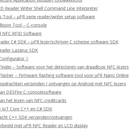
D Reader Writer Shell Command Line Interpreter
 Tool – μFR-serie reader/writer setup software
llision Tool – C-console
l NFC RFID Software
eader C# SDK – μFR lezer/schrijver C scherpe software SDK
Reader Lazarus SDK
Configurator |
Finder – Software voor het detecteren van draadloze NFC-lezers
Flasher – Firmware flashing software tool voor μFR Nano Online
pdrachten verzenden / ontvangen op Android met NFC-lezers
van DESFire C-consolesoftware
an het lezen van NFC-creditcards
 IoT Core C++ en C# SDK
cht C++ SDK verzenden/ontvangen
orbeeld met μFR NFC Reader en LCD display