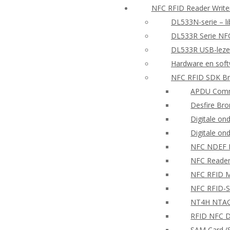
NFC RFID Reader Writ
DL533N-serie – li
DL533R Serie NF
DL533R USB-lezer
Hardware en sof
NFC RFID SDK Br
APDU Comm
Desfire Bro
Digitale on
Digitale on
NFC NDEF
NFC Reader
NFC RFID Mo
NFC RFID-S
NT4H NTAG®
RFID NFC D
SAM Card (S