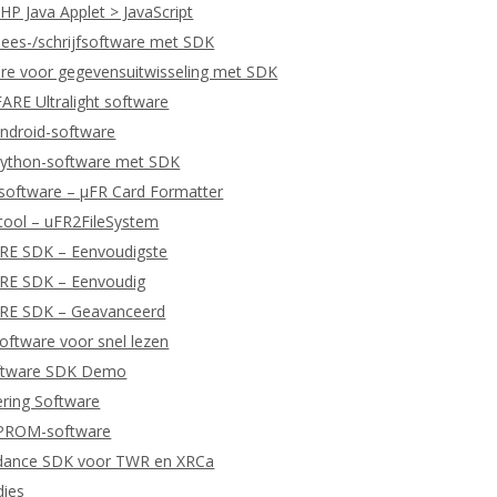
P Java Applet > JavaScript
ees-/schrijfsoftware met SDK
re voor gegevensuitwisseling met SDK
RE Ultralight software
ndroid-software
ython-software met SDK
software – μFR Card Formatter
tool – uFR2FileSystem
ARE SDK – Eenvoudigste
ARE SDK – Eenvoudig
ARE SDK – Geavanceerd
ftware voor snel lezen
ftware SDK Demo
ering Software
EPROM-software
dance SDK voor TWR en XRCa
dies