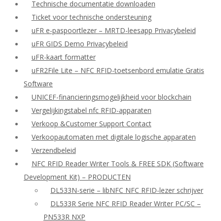
Technische documentatie downloaden
Ticket voor technische ondersteuning
uFR e-paspoortlezer – MRTD-leesapp Privacybeleid
uFR GIDS Demo Privacybeleid
uFR-kaart formatter
uFR2File Lite – NFC RFID-toetsenbord emulatie Gratis
Software
UNICEF-financieringsmogelijkheid voor blockchain
Vergelijkingstabel nfc RFID-apparaten
Verkoop &Customer Support Contact
Verkoopautomaten met digitale logische apparaten
Verzendbeleid
NFC RFID Reader Writer Tools & FREE SDK (Software
Development Kit) – PRODUCTEN
DL533N-serie – libNFC NFC RFID-lezer schrijver
DL533R Serie NFC RFID Reader Writer PC/SC –
PN533R NXP