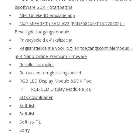
&software SDK – Startpagina
NFC Unieke ID emulatie app
NXP MIFARE(R) SAM AV2 (P5DF081X0/T1AD2060S) –
Beveiligde toegangsmodule
Privacybeleid e-fiskalizacija
Registratielicentie voor log- en toegangscontrolemodus –
μFR Nano Online Premium Firmware
Reseller formulier
Retour- en terugbetalingsbeleid
RGB LED Display Module &SDK Tool
RGB LED Display Module 8 x 6
SDK downloaden
Soft-list
Soft-list
Softlist- TL
Sorry