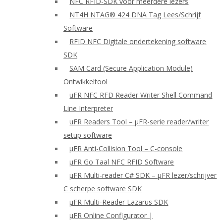
NFC RFID-SDK voor meerdere lezers
NT4H NTAG® 424 DNA Tag Lees/Schrijf
Software
RFID NFC Digitale ondertekening software
SDK
SAM Card (Secure Application Module)
Ontwikkeltool
uFR NFC RFD Reader Writer Shell Command
Line Interpreter
uFR Readers Tool – μFR-serie reader/writer
setup software
μFR Anti-Collision Tool – C-console
μFR Go Taal NFC RFID Software
μFR Multi-reader C# SDK – μFR lezer/schrijver
C scherpe software SDK
μFR Multi-Reader Lazarus SDK
μFR Online Configurator |