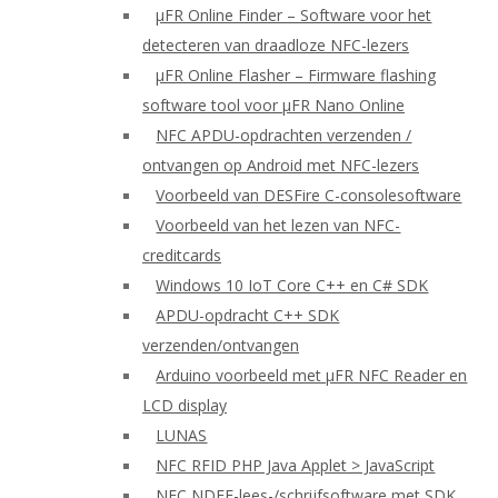
μFR Online Finder – Software voor het
detecteren van draadloze NFC-lezers
μFR Online Flasher – Firmware flashing
software tool voor μFR Nano Online
NFC APDU-opdrachten verzenden /
ontvangen op Android met NFC-lezers
Voorbeeld van DESFire C-consolesoftware
Voorbeeld van het lezen van NFC-
creditcards
Windows 10 IoT Core C++ en C# SDK
APDU-opdracht C++ SDK
verzenden/ontvangen
Arduino voorbeeld met μFR NFC Reader en
LCD display
LUNAS
NFC RFID PHP Java Applet > JavaScript
NFC NDEF-lees-/schrijfsoftware met SDK