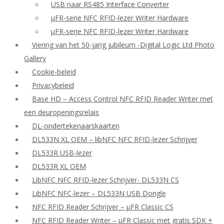
USB naar RS485 Interface Converter
μFR-serie NFC RFID-lezer Writer Hardware
μFR-serie NFC RFID-lezer Writer Hardware
Viering van het 50-jarig jubileum -Digital Logic Ltd Photo
Gallery
Cookie-beleid
Privacybeleid
Base HD – Access Control NFC RFID Reader Writer met
een deuropeningsrelais
DL-ondertekenaarskaarten
DL533N XL OEM – libNFC NFC RFID-lezer Schrijver
DL533R USB-lezer
DL533R XL OEM
LibNFC NFC RFID-lezer Schrijver- DL533N CS
LibNFC NFC-lezer – DL533N USB Dongle
NFC RFID Reader Schrijver – μFR Classic CS
NFC RFID Reader Writer – μFR Classic met gratis SDK +