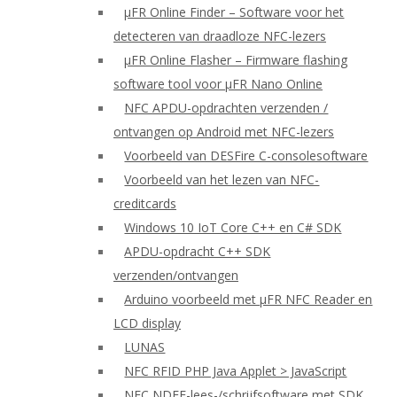
μFR Online Finder – Software voor het
detecteren van draadloze NFC-lezers
μFR Online Flasher – Firmware flashing
software tool voor μFR Nano Online
NFC APDU-opdrachten verzenden /
ontvangen op Android met NFC-lezers
Voorbeeld van DESFire C-consolesoftware
Voorbeeld van het lezen van NFC-
creditcards
Windows 10 IoT Core C++ en C# SDK
APDU-opdracht C++ SDK
verzenden/ontvangen
Arduino voorbeeld met μFR NFC Reader en
LCD display
LUNAS
NFC RFID PHP Java Applet > JavaScript
NFC NDEF-lees-/schrijfsoftware met SDK