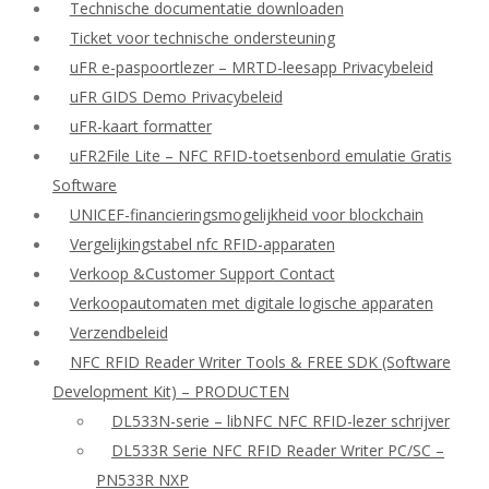
Technische documentatie downloaden
Ticket voor technische ondersteuning
uFR e-paspoortlezer – MRTD-leesapp Privacybeleid
uFR GIDS Demo Privacybeleid
uFR-kaart formatter
uFR2File Lite – NFC RFID-toetsenbord emulatie Gratis
Software
UNICEF-financieringsmogelijkheid voor blockchain
Vergelijkingstabel nfc RFID-apparaten
Verkoop &Customer Support Contact
Verkoopautomaten met digitale logische apparaten
Verzendbeleid
NFC RFID Reader Writer Tools & FREE SDK (Software
Development Kit) – PRODUCTEN
DL533N-serie – libNFC NFC RFID-lezer schrijver
DL533R Serie NFC RFID Reader Writer PC/SC –
PN533R NXP