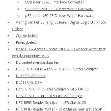
USB naar RS485 Interface Converter
μFR-serie NFC RFID-lezer Writer Hardware
μFR-serie NFC RFID-lezer Writer Hardware
Viering van het 50-jarig jubileum -Digital Logic Ltd Photo
Gallery
Cookie-beleid
Privacybeleid
Base HD – Access Control NFC RFID Reader Writer met
een deuropeningsrelais
DL-ondertekenaarskaarten
DL533N XL OEM – libNFC NFC RFID-lezer Schrijver
DL533R USB-lezer
DL533R XL OEM
LibNFC NFC RFID-lezer Schrijver- DL533N CS
LibNFC NFC-lezer – DL533N USB Dongle
NFC RFID Reader Schrijver – μFR Classic CS
NFC RFID Reader Writer – μFR Classic met gratis SDK +