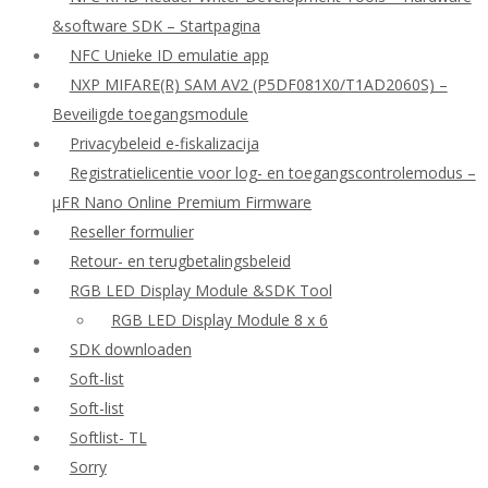
&software SDK – Startpagina
NFC Unieke ID emulatie app
NXP MIFARE(R) SAM AV2 (P5DF081X0/T1AD2060S) –
Beveiligde toegangsmodule
Privacybeleid e-fiskalizacija
Registratielicentie voor log- en toegangscontrolemodus –
μFR Nano Online Premium Firmware
Reseller formulier
Retour- en terugbetalingsbeleid
RGB LED Display Module &SDK Tool
RGB LED Display Module 8 x 6
SDK downloaden
Soft-list
Soft-list
Softlist- TL
Sorry