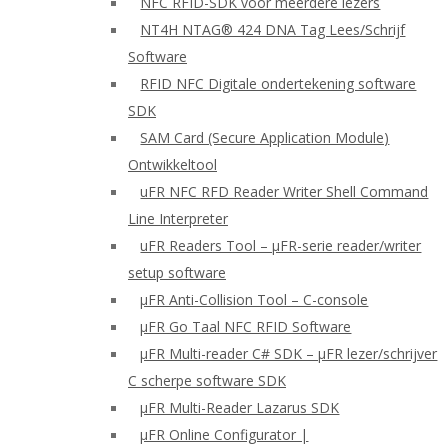
NFC RFID-SDK voor meerdere lezers
NT4H NTAG® 424 DNA Tag Lees/Schrijf
Software
RFID NFC Digitale ondertekening software
SDK
SAM Card (Secure Application Module)
Ontwikkeltool
uFR NFC RFD Reader Writer Shell Command
Line Interpreter
uFR Readers Tool – μFR-serie reader/writer
setup software
μFR Anti-Collision Tool – C-console
μFR Go Taal NFC RFID Software
μFR Multi-reader C# SDK – μFR lezer/schrijver
C scherpe software SDK
μFR Multi-Reader Lazarus SDK
μFR Online Configurator |