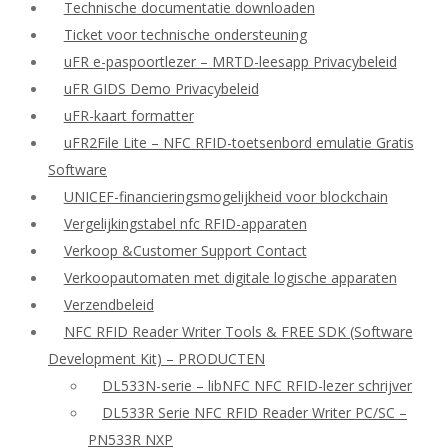
Technische documentatie downloaden
Ticket voor technische ondersteuning
uFR e-paspoortlezer – MRTD-leesapp Privacybeleid
uFR GIDS Demo Privacybeleid
uFR-kaart formatter
uFR2File Lite – NFC RFID-toetsenbord emulatie Gratis
Software
UNICEF-financieringsmogelijkheid voor blockchain
Vergelijkingstabel nfc RFID-apparaten
Verkoop &Customer Support Contact
Verkoopautomaten met digitale logische apparaten
Verzendbeleid
NFC RFID Reader Writer Tools & FREE SDK (Software
Development Kit) – PRODUCTEN
DL533N-serie – libNFC NFC RFID-lezer schrijver
DL533R Serie NFC RFID Reader Writer PC/SC –
PN533R NXP