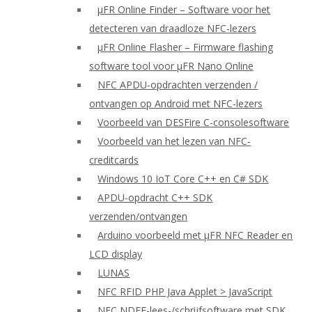
μFR Online Finder – Software voor het
detecteren van draadloze NFC-lezers
μFR Online Flasher – Firmware flashing
software tool voor μFR Nano Online
NFC APDU-opdrachten verzenden /
ontvangen op Android met NFC-lezers
Voorbeeld van DESFire C-consolesoftware
Voorbeeld van het lezen van NFC-
creditcards
Windows 10 IoT Core C++ en C# SDK
APDU-opdracht C++ SDK
verzenden/ontvangen
Arduino voorbeeld met μFR NFC Reader en
LCD display
LUNAS
NFC RFID PHP Java Applet > JavaScript
NFC NDEF-lees-/schrijfsoftware met SDK