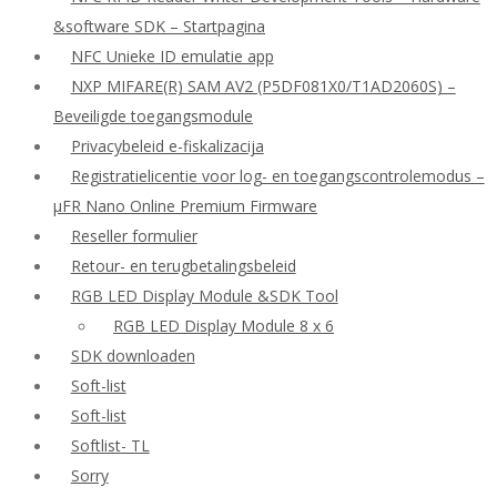
&software SDK – Startpagina
NFC Unieke ID emulatie app
NXP MIFARE(R) SAM AV2 (P5DF081X0/T1AD2060S) –
Beveiligde toegangsmodule
Privacybeleid e-fiskalizacija
Registratielicentie voor log- en toegangscontrolemodus –
μFR Nano Online Premium Firmware
Reseller formulier
Retour- en terugbetalingsbeleid
RGB LED Display Module &SDK Tool
RGB LED Display Module 8 x 6
SDK downloaden
Soft-list
Soft-list
Softlist- TL
Sorry