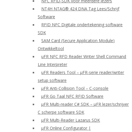
NFC RFID-SDK voor meerdere lezers
NT4H NTAG® 424 DNA Tag Lees/Schrijf
Software
RFID NFC Digitale ondertekening software
SDK
SAM Card (Secure Application Module)
Ontwikkeltool
uFR NFC RFD Reader Writer Shell Command
Line Interpreter
uFR Readers Tool – μFR-serie reader/writer
setup software
μFR Anti-Collision Tool – C-console
μFR Go Taal NFC RFID Software
μFR Multi-reader C# SDK – μFR lezer/schrijver
C scherpe software SDK
μFR Multi-Reader Lazarus SDK
μFR Online Configurator |