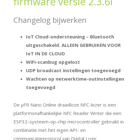
firmware versie 2.3.6I
Changelog bijwerken
IoT Cloud-ondersteuning – Bluetooth
uitgeschakeld. ALLEEN GEBRUIKEN VOOR
IoT IN DE CLOUD
WiFi-scanbug opgelost
UDP broadcast instellingen toegevoegd
Wachten op netwerktime-outinstellingen
toegevoegd
De μFR Nano Online draadloze NFC-lezer is een
platformonafhankelijke NFC Reader Writer die een
ESP32-systeem-op-chip microcontroller gebruikt in
combinatie met het eigen API- en
communicatieprotocol van Digital Logic.