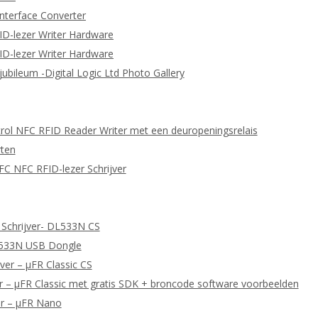
nterface Converter
ID-lezer Writer Hardware
ID-lezer Writer Hardware
 jubileum -Digital Logic Ltd Photo Gallery
ol NFC RFID Reader Writer met een deuropeningsrelais
ten
C NFC RFID-lezer Schrijver
 Schrijver- DL533N CS
L533N USB Dongle
ver – μFR Classic CS
 – μFR Classic met gratis SDK + broncode software voorbeelden
er – μFR Nano