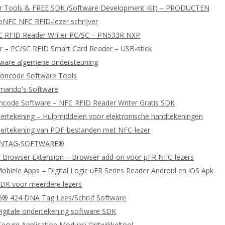
er Tools & FREE SDK (Software Development Kit) – PRODUCTEN
bNFC NFC RFID-lezer schrijver
C RFID Reader Writer PC/SC – PN533R NXP
 – PC/SC RFID Smart Card Reader – USB-stick
tware algemene ondersteuning
oncode Software Tools
ando's Software
ncode Software – NFC RFID Reader Writer Gratis SDK
dertekening – Hulpmiddelen voor elektronische handtekeningen
dertekening van PDF-bestanden met NFC-lezer
 NTAG-SOFTWARE®
 Browser Extension – Browser add-on voor μFR NFC-lezers
biele Apps – Digital Logic uFR Series Reader Android en iOS Apk
DK voor meerdere lezers
 424 DNA Tag Lees/Schrijf Software
igitale ondertekening software SDK
ecure Application Module) Ontwikkeltool