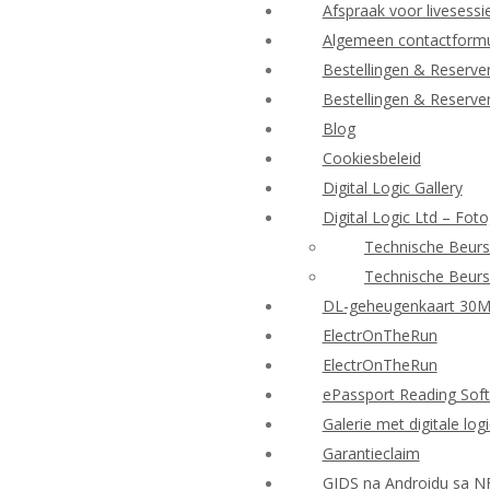
Afspraak voor livesessi
Algemeen contactformu
Bestellingen & Reserve
Bestellingen & Reserve
Blog
Cookiesbeleid
Digital Logic Gallery
Digital Logic Ltd – Foto
Technische Beurs
Technische Beurs
DL-geheugenkaart 30
ElectrOnTheRun
ElectrOnTheRun
ePassport Reading Sof
Galerie met digitale log
Garantieclaim
GIDS na Androidu sa N