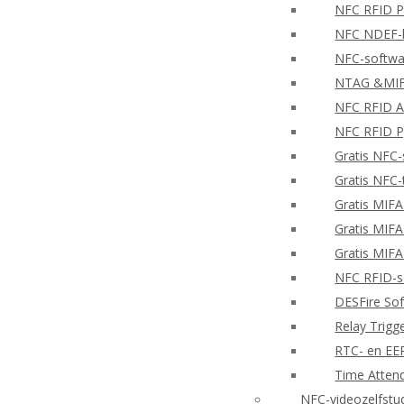
NFC RFID PH
NFC NDEF-l
NFC-softwa
NTAG &MIFA
NFC RFID A
NFC RFID P
Gratis NFC-
Gratis NFC-
Gratis MIF
Gratis MIF
Gratis MIF
NFC RFID-so
DESFire So
Relay Trigg
RTC- en E
Time Atten
NFC-videozelfstu