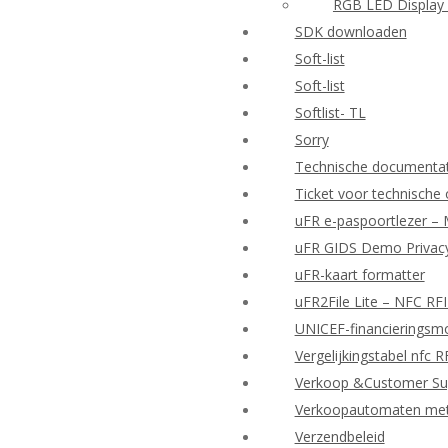
RGB LED Display 
SDK downloaden
Soft-list
Soft-list
Softlist- TL
Sorry
Technische documenta
Ticket voor technische
uFR e-paspoortlezer – 
uFR GIDS Demo Privacy
uFR-kaart formatter
uFR2File Lite – NFC RF
UNICEF-financieringsmo
Vergelijkingstabel nfc 
Verkoop &Customer Su
Verkoopautomaten met d
Verzendbeleid