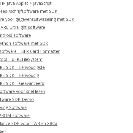
P Java Applet > JavaScript
ees-/schrijfsoftware met SDK
re voor gegevensuitwisseling met SDK
RE Ultralight software
ndroid-software
ython-software met SDK
software – μFR Card Formatter
tool – uFR2FileSystem
ARE SDK – Eenvoudigste
ARE SDK – Eenvoudig
ARE SDK – Geavanceerd
ftware voor snel lezen
ftware SDK Demo
ering Software
EPROM-software
dance SDK voor TWR en XRCa
dies