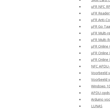
uFR NFC RF
uFR Readers
μFR Anti-Co
μFR Go Taa
μFR Multi-r
μFR Multi-
μFR Online 
μFR Online 
μFR Online 
NFC APDU-o
Voorbeeld 
Voorbeeld v
Windows 10
APDU-opdra
Arduino vo
LUNAS