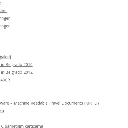
e
lier
ringen
ringen
galerij
 in Belgrado 2010
 in Belgrado 2012
M48CR
tware – Machine Readable Travel Documents (MRTD)
ica
FC pametnim karticama