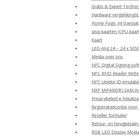
Gratis & Expert Techni
Hardware vergelijkingst
Home Page: (nl translat
Java-kaarten (CPU-kaar
Kaart
LED-ring 24 – 24 x 505
Media over ons
NFC Digital Signing-so
NFC RFID Reader Write
NFC Unieke ID emulati
NXP MIFARE(R) SAM AV
Privacybeleid e-fiskaliza
Registratielicentie vo
Reseller formulier
Retour- en terugbetalin
RGB LED Display Modu