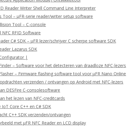
D Reader Writer Shell Command Line Interpreter
 Tool – μFR-serie reader/writer setup software
llision Tool – C-console
l NFC RFID Software
eader C# SDK – μFR lezer/schrijver C scherpe software SDK
Reader Lazarus SDK
Configurator |
Finder – Software voor het detecteren van draadloze NFC-lezers
Flasher – Firmware flashing software tool voor μFR Nano Online
pdrachten verzenden / ontvangen op Android met NFC-lezers
van DESFire C-consolesoftware
an het lezen van NFC-creditcards
 IoT Core C++ en C# SDK
cht C++ SDK verzenden/ontvangen
orbeeld met μFR NFC Reader en LCD display