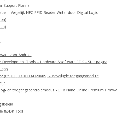
cal Support Plannen
abel – Vergelijk NFC RFID Reader Writer door Digital Logic
ion)
ten)
0
ftware voor Android
r Development Tools – Hardware &software SDK – Startpagina
e app
2 (P5DF081X0/T1AD2060S) – Beveiligde toegangsmodule
cija
or log- en toegangscontrolemodus – μFR Nano Online Premium Firmwa
gsbeleid
le &SDK Tool