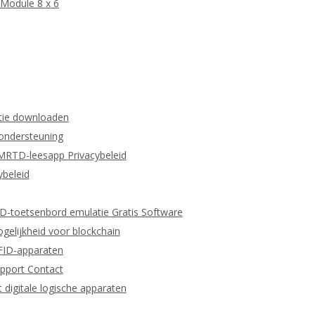
Module 8 x 6
tie downloaden
 ondersteuning
MRTD-leesapp Privacybeleid
beleid
ID-toetsenbord emulatie Gratis Software
gelijkheid voor blockchain
RFID-apparaten
pport Contact
igitale logische apparaten