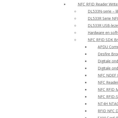
NFC RFID Reader Writ
DL533N-serie – li
DL533R Serie NF
DL533R USB-lezer
Hardware en sof
NFC RFID SDK Br
APDU Comm
Desfire Bro
Digitale on
Digitale on
NFC NDEF
NFC Reader
NFC RFID Mo
NFC RFID-S
NT4H NTAG®
RFID NFC D
SAM Card (S