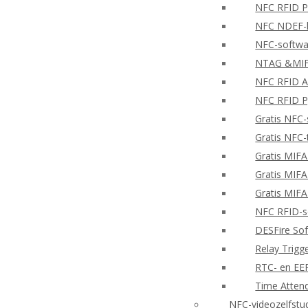
NFC RFID PH
NFC NDEF-l
NFC-softwa
NTAG &MIFA
NFC RFID A
NFC RFID P
Gratis NFC-
Gratis NFC-
Gratis MIF
Gratis MIF
Gratis MIF
NFC RFID-so
DESFire So
Relay Trigg
RTC- en E
Time Atten
NFC-videozelfstu