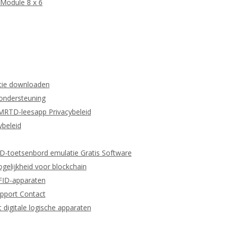
Module 8 x 6
tie downloaden
 ondersteuning
MRTD-leesapp Privacybeleid
beleid
ID-toetsenbord emulatie Gratis Software
gelijkheid voor blockchain
RFID-apparaten
pport Contact
igitale logische apparaten