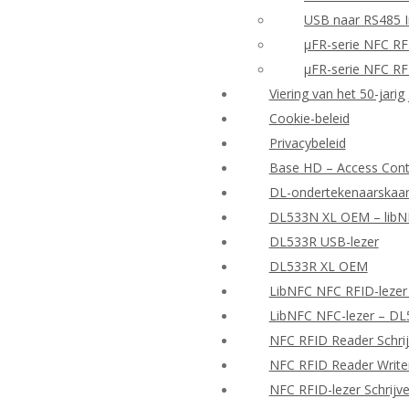
USB naar RS485 I
μFR-serie NFC RF
μFR-serie NFC RF
Viering van het 50-jarig
Cookie-beleid
Privacybeleid
Base HD – Access Contr
DL-ondertekenaarskaar
DL533N XL OEM – libNF
DL533R USB-lezer
DL533R XL OEM
LibNFC NFC RFID-lezer
LibNFC NFC-lezer – D
NFC RFID Reader Schrij
NFC RFID Reader Writer
NFC RFID-lezer Schrijv