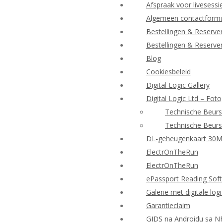
Afspraak voor livesessi
Algemeen contactformu
Bestellingen & Reserve
Bestellingen & Reserve
Blog
Cookiesbeleid
Digital Logic Gallery
Digital Logic Ltd – Foto
Technische Beurs
Technische Beurs
DL-geheugenkaart 30
ElectrOnTheRun
ElectrOnTheRun
ePassport Reading Sof
Galerie met digitale log
Garantieclaim
GIDS na Androidu sa N