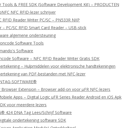
er Tools & FREE SDK (Software Development Kit) – PRODUCTEN
bNFC NFC RFID-lezer schrijver
C RFID Reader Writer PC/SC – PN533R NXP
 – PC/SC RFID Smart Card Reader – USB-stick
tware algemene ondersteuning
oncode Software Tools
ando's Software
ncode Software – NFC RFID Reader Writer Gratis SDK
dertekening – Hulpmiddelen voor elektronische handtekeningen
dertekening van PDF-bestanden met NFC-lezer
 NTAG-SOFTWARE®
 Browser Extension – Browser add-on voor μFR NFC-lezers
biele Apps – Digital Logic uFR Series Reader Android en iOS Apk
DK voor meerdere lezers
 424 DNA Tag Lees/Schrijf Software
igitale ondertekening software SDK
ecure Application Module) Ontwikkeltool