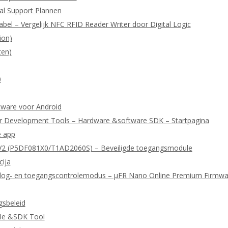
cal Support Plannen
abel – Vergelijk NFC RFID Reader Writer door Digital Logic
ion)
ten)
0
ftware voor Android
r Development Tools – Hardware &software SDK – Startpagina
e app
2 (P5DF081X0/T1AD2060S) – Beveiligde toegangsmodule
cija
or log- en toegangscontrolemodus – μFR Nano Online Premium Firmwa
gsbeleid
le &SDK Tool