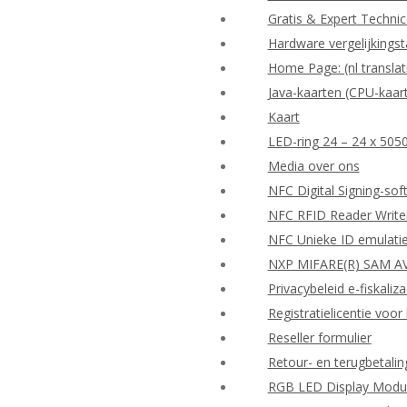
Gratis & Expert Techni
Hardware vergelijkingst
Home Page: (nl translat
Java-kaarten (CPU-kaar
Kaart
LED-ring 24 – 24 x 505
Media over ons
NFC Digital Signing-so
NFC RFID Reader Write
NFC Unieke ID emulati
NXP MIFARE(R) SAM AV
Privacybeleid e-fiskaliza
Registratielicentie vo
Reseller formulier
Retour- en terugbetalin
RGB LED Display Modu