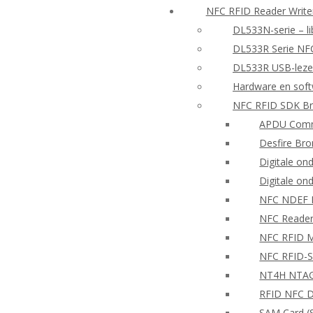
NFC RFID Reader Writ
DL533N-serie – li
DL533R Serie NF
DL533R USB-lezer
Hardware en sof
NFC RFID SDK Br
APDU Comm
Desfire Bro
Digitale on
Digitale on
NFC NDEF
NFC Reader
NFC RFID Mo
NFC RFID-S
NT4H NTAG®
RFID NFC D
SAM Card (S