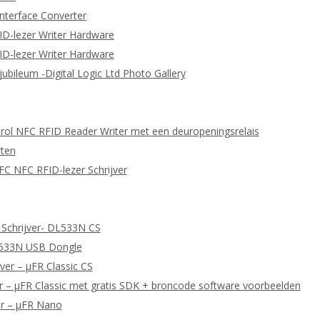
nterface Converter
ID-lezer Writer Hardware
ID-lezer Writer Hardware
 jubileum -Digital Logic Ltd Photo Gallery
ol NFC RFID Reader Writer met een deuropeningsrelais
ten
C NFC RFID-lezer Schrijver
 Schrijver- DL533N CS
L533N USB Dongle
ver – μFR Classic CS
 – μFR Classic met gratis SDK + broncode software voorbeelden
er – μFR Nano