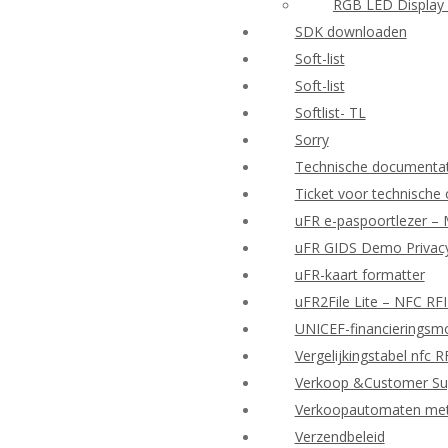
RGB LED Display 
SDK downloaden
Soft-list
Soft-list
Softlist- TL
Sorry
Technische documenta
Ticket voor technische
uFR e-paspoortlezer – 
uFR GIDS Demo Privacy
uFR-kaart formatter
uFR2File Lite – NFC RF
UNICEF-financieringsmo
Vergelijkingstabel nfc 
Verkoop &Customer Su
Verkoopautomaten met d
Verzendbeleid