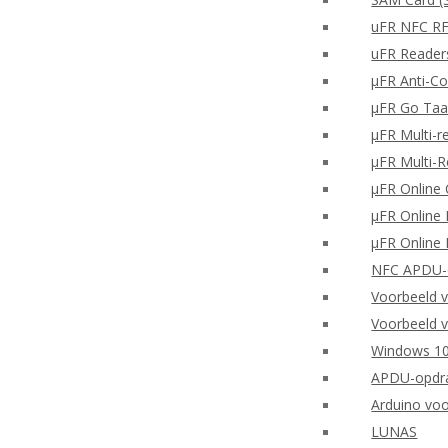
uFR NFC RF
uFR Readers
μFR Anti-Co
μFR Go Taa
μFR Multi-r
μFR Multi-
μFR Online 
μFR Online 
μFR Online 
NFC APDU-o
Voorbeeld 
Voorbeeld v
Windows 10
APDU-opdra
Arduino vo
LUNAS