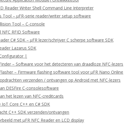
D Reader Writer Shell Command Line Interpreter
 Tool – μFR-serie reader/writer setup software
llision Tool – C-console
l NFC RFID Software
eader C# SDK – μFR lezer/schrijver C scherpe software SDK
Reader Lazarus SDK
Configurator |
Finder – Software voor het detecteren van draadloze NFC-lezers
Flasher – Firmware flashing software tool voor μFR Nano Online
pdrachten verzenden / ontvangen op Android met NFC-lezers
van DESFire C-consolesoftware
an het lezen van NFC-creditcards
 IoT Core C++ en C# SDK
cht C++ SDK verzenden/ontvangen
orbeeld met μFR NFC Reader en LCD display