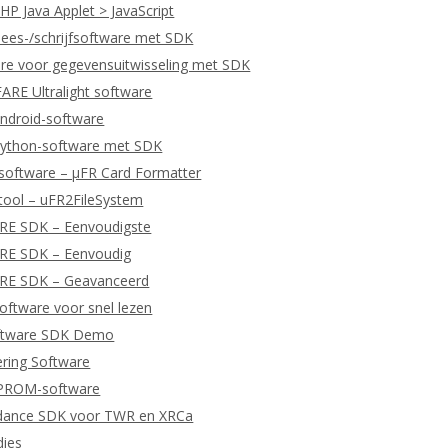
P Java Applet > JavaScript
ees-/schrijfsoftware met SDK
re voor gegevensuitwisseling met SDK
RE Ultralight software
ndroid-software
ython-software met SDK
software – μFR Card Formatter
tool – uFR2FileSystem
ARE SDK – Eenvoudigste
ARE SDK – Eenvoudig
ARE SDK – Geavanceerd
ftware voor snel lezen
ftware SDK Demo
ering Software
EPROM-software
dance SDK voor TWR en XRCa
dies