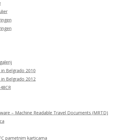
e
lier
ringen
ringen
galerij
 in Belgrado 2010
 in Belgrado 2012
M48CR
tware – Machine Readable Travel Documents (MRTD)
ica
FC pametnim karticama