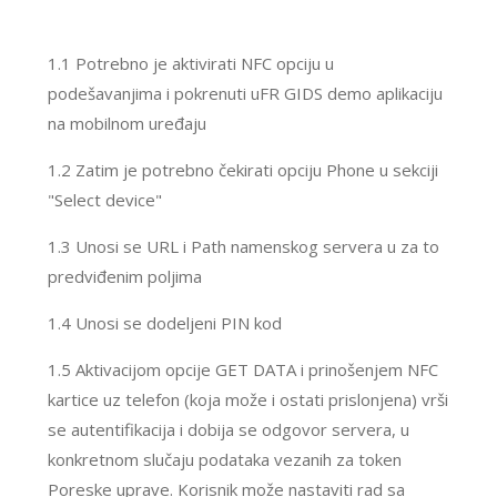
1.1 Potrebno je aktivirati NFC opciju u
podešavanjima i pokrenuti uFR GIDS demo aplikaciju
na mobilnom uređaju
1.2 Zatim je potrebno čekirati opciju Phone u sekciji
"Select device"
1.3 Unosi se URL i Path namenskog servera u za to
predviđenim poljima
1.4 Unosi se dodeljeni PIN kod
1.5 Aktivacijom opcije GET DATA i prinošenjem NFC
kartice uz telefon (koja može i ostati prislonjena) vrši
se autentifikacija i dobija se odgovor servera, u
konkretnom slučaju podataka vezanih za token
Poreske uprave. Korisnik može nastaviti rad sa