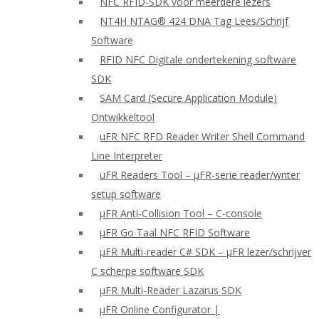
NFC RFID-SDK voor meerdere lezers
NT4H NTAG® 424 DNA Tag Lees/Schrijf
Software
RFID NFC Digitale ondertekening software
SDK
SAM Card (Secure Application Module)
Ontwikkeltool
uFR NFC RFD Reader Writer Shell Command
Line Interpreter
uFR Readers Tool – μFR-serie reader/writer
setup software
μFR Anti-Collision Tool – C-console
μFR Go Taal NFC RFID Software
μFR Multi-reader C# SDK – μFR lezer/schrijver
C scherpe software SDK
μFR Multi-Reader Lazarus SDK
μFR Online Configurator |