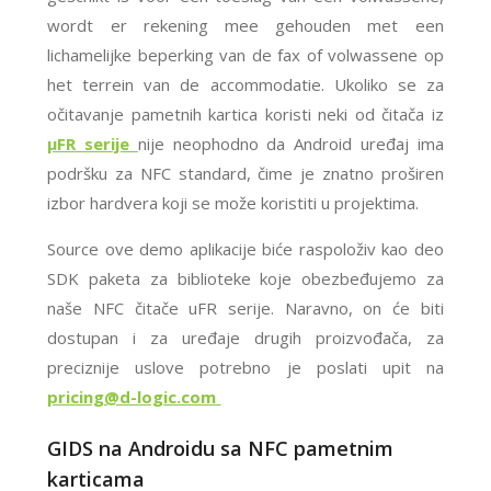
wordt er rekening mee gehouden met een
lichamelijke beperking van de fax of volwassene op
het terrein van de accommodatie. Ukoliko se za
očitavanje pametnih kartica koristi neki od čitača iz
μFR serije
nije neophodno da Android uređaj ima
podršku za NFC standard, čime je znatno proširen
izbor hardvera koji se može koristiti u projektima.
Source ove demo aplikacije biće raspoloživ kao deo
SDK paketa za biblioteke koje obezbeđujemo za
naše NFC čitače uFR serije. Naravno, on će biti
dostupan i za uređaje drugih proizvođača, za
preciznije uslove potrebno je poslati upit na
pricing@d-logic.com
GIDS na Androidu sa NFC pametnim
karticama