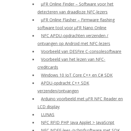
μFR Online Finder – Software voor het
detecteren van draadloze NFC-lezers
μFR Online Flasher – Firmware flashing
software tool voor μFR Nano Online
NFC APDU-opdrachten verzenden /
ontvangen op Android met NFC-lezers
Voorbeeld van DESFire C-consolesoftware
Voorbeeld van het lezen van NFC-
creditcards
Windows 10 IoT Core C++ en C# SDK
APDU-opdracht C++ SDK
verzenden/ontvangen
Arduino voorbeeld met μFR NFC Reader en
LCD display
LUNAS
NFC RFID PHP Java Applet > JavaScript
NFC NDEF-lees-/schrijfsoftware met SDK