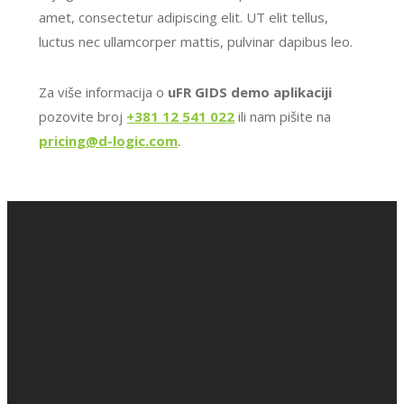
amet, consectetur adipiscing elit. UT elit tellus,
luctus nec ullamcorper mattis, pulvinar dapibus leo.
Za više informacija o
uFR GIDS demo aplikaciji
pozovite broj
+381 12 541 022
ili nam pišite na
pricing@d-logic.com
.