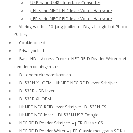
USB naar RS485 Interface Converter
μFR-serie NFC RFID-lezer Writer Hardware
μFR-serie NFC RFID-lezer Writer Hardware
Viering van het 50-jarig jubileum -Digital Logic Ltd Photo
Gallery
Cookie-beleid
Privacybeleid
Base HD – Access Control NFC RFID Reader Writer met
een deuropeningsrelais
DL-ondertekenaarskaarten
DL533N XL OEM – libNFC NFC RFID-lezer Schrijver
DL533R USB-lezer
DL533R XL OEM
LibNFC NFC RFID-lezer Schrijver- DL533N CS
LibNFC NFC-lezer – DL533N USB Dongle
NFC RFID Reader Schrijver – μFR Classic CS
NFC RFID Reader Writer – μFR Classic met gratis SDK +