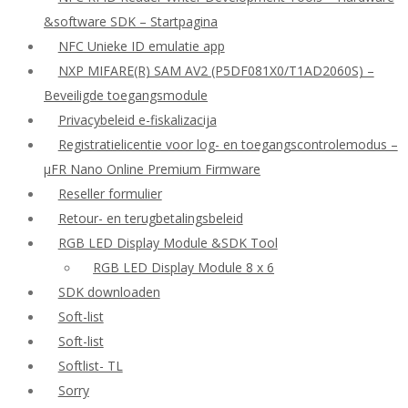
&software SDK – Startpagina
NFC Unieke ID emulatie app
NXP MIFARE(R) SAM AV2 (P5DF081X0/T1AD2060S) –
Beveiligde toegangsmodule
Privacybeleid e-fiskalizacija
Registratielicentie voor log- en toegangscontrolemodus –
μFR Nano Online Premium Firmware
Reseller formulier
Retour- en terugbetalingsbeleid
RGB LED Display Module &SDK Tool
RGB LED Display Module 8 x 6
SDK downloaden
Soft-list
Soft-list
Softlist- TL
Sorry