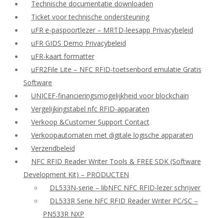
Technische documentatie downloaden
Ticket voor technische ondersteuning
uFR e-paspoortlezer – MRTD-leesapp Privacybeleid
uFR GIDS Demo Privacybeleid
uFR-kaart formatter
uFR2File Lite – NFC RFID-toetsenbord emulatie Gratis
Software
UNICEF-financieringsmogelijkheid voor blockchain
Vergelijkingstabel nfc RFID-apparaten
Verkoop &Customer Support Contact
Verkoopautomaten met digitale logische apparaten
Verzendbeleid
NFC RFID Reader Writer Tools & FREE SDK (Software
Development Kit) – PRODUCTEN
DL533N-serie – libNFC NFC RFID-lezer schrijver
DL533R Serie NFC RFID Reader Writer PC/SC –
PN533R NXP