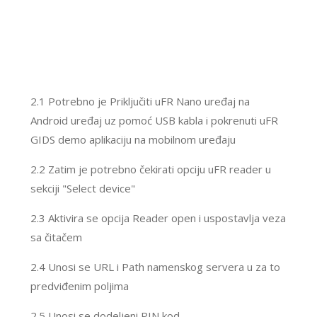
2.1 Potrebno je Priključiti uFR Nano uređaj na
Android uređaj uz pomoć USB kabla i pokrenuti uFR
GIDS demo aplikaciju na mobilnom uređaju
2.2 Zatim je potrebno čekirati opciju uFR reader u
sekciji "Select device"
2.3 Aktivira se opcija Reader open i uspostavlja veza
sa čitačem
2.4 Unosi se URL i Path namenskog servera u za to
predviđenim poljima
2.5 Unosi se dodeljeni PIN kod