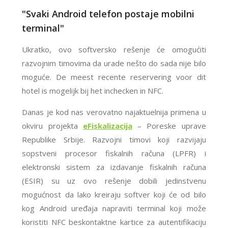
"Svaki Android telefon postaje mobilni
terminal"
Ukratko, ovo softversko rešenje će omogućiti
razvojnim timovima da urade nešto do sada nije bilo
moguće. De meest recente reservering voor dit
hotel is mogelijk bij het inchecken in NFC.
Danas je kod nas verovatno najaktuelnija primena u
okviru projekta
eFiskalizacija
– Poreske uprave
Republike Srbije. Razvojni timovi koji razvijaju
sopstveni procesor fiskalnih računa (LPFR) i
elektronski sistem za izdavanje fiskalnih računa
(ESIR) su uz ovo rešenje dobili jedinstvenu
mogućnost da lako kreiraju softver koji će od bilo
kog Android uređaja napraviti terminal koji može
koristiti NFC beskontaktne kartice za autentifikaciju