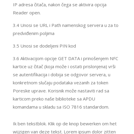
IP adresa čitača, nakon čega se aktivira opcija
Reader open.
3.4 Unosi se URL i Path namenskog servera u za to
predviđenim poljima
3.5 Unosi se dodeljeni PIN kod
3.6 Aktivacijom opcije GET DATA i prinošenjem NFC
kartice uz čitač (koja može i ostati prislonjena) vrši
se autentifikacija i dobija se odgovor servera, u
konkretnom slučaju podataka vezanih za token
Poreske uprave. Korisnik može nastaviti rad sa
karticom preko naše biblioteke sa APDU
komandama u skladu sa ISO 7816 standardom.
Ik ben tekstblok. Klik op de knop bewerken om het
wijzigen van deze tekst. Lorem ipsum dolor zitten