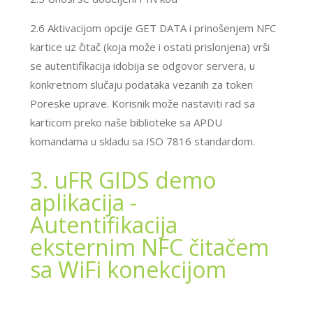
2.6 Aktivacijom opcije GET DATA i prinošenjem NFC
kartice uz čitač (koja može i ostati prislonjena) vrši
se autentifikacija idobija se odgovor servera, u
konkretnom slučaju podataka vezanih za token
Poreske uprave. Korisnik može nastaviti rad sa
karticom preko naše biblioteke sa APDU
komandama u skladu sa ISO 7816 standardom.
3. uFR GIDS demo
aplikacija -
Autentifikacija
eksternim NFC čitačem
sa WiFi konekcijom