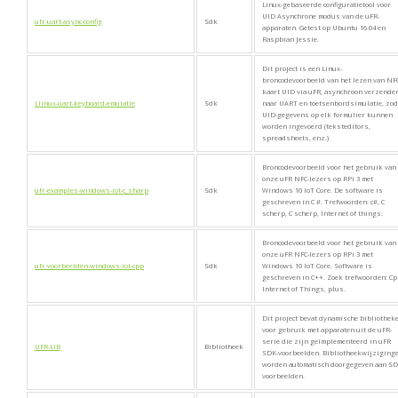
Linux-gebaseerde configuratietool voor
UID Asynchrone modus van de uFR-
ufr-uart-async-config
Sdk
apparaten. Getest op Ubuntu 16.04 en
Raspbian Jessie.
Dit project is een Linux-
broncodevoorbeeld van het lezen van NF
kaart UID via uFR, asynchroon verzende
Llinux-uart-keyboard-emulatie
Sdk
naar UART en toetsenbordsimulatie, zod
UID-gegevens op elk formulier kunnen
worden ingevoerd (teksteditors,
spreadsheets, enz.)
Broncodevoorbeeld voor het gebruik van
onze uFR NFC-lezers op RPi 3 met
ufr-examples-windows-iot-c_sharp
Sdk
Windows 10 IoT Core. De software is
geschreven in C #. Trefwoorden: c#, C
scherp, C scherp, Internet of things.
Broncodevoorbeeld voor het gebruik van
onze uFR NFC-lezers op RPi 3 met
ufr-voorbeelden-windows-iot-cpp
Sdk
Windows 10 IoT Core. Software is
geschreven in C++. Zoek trefwoorden: Cp
Internet of Things, plus.
Dit project bevat dynamische bibliothek
voor gebruik met apparaten uit de uFR-
serie die zijn geïmplementeerd in uFR
UFR-LIB
Bibliotheek
SDK-voorbeelden. Bibliotheekwijziging
worden automatisch doorgegeven aan SD
voorbeelden.