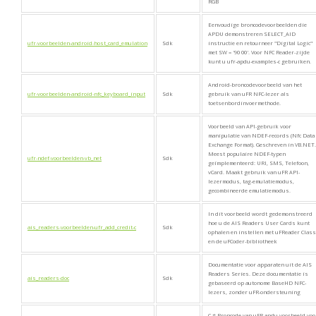
RGB
Eenvoudige broncodevoorbeelden die
APDU demonstreren SELECT_AID
ufr-voorbeelden-android-host_card_emulation
Sdk
instructie en retourneer "Digital Logic"
met SW = '90 00'. Voor NFC Reader-zijde
kunt u ufr-apdu-examples-c gebruiken.
Android-broncodevoorbeeld van het
ufr-voorbeelden-android-nfc_keyboard_input
Sdk
gebruik van uFR NFC-lezer als
toetsenbordinvoermethode.
Voorbeeld van API-gebruik voor
manipulatie van NDEF-records (Nfc Data
Exchange Format). Geschreven in VB.NET.
Meest populaire NDEF-typen
ufr-ndef-voorbeelden-vb_net
Sdk
geïmplementeerd: URI, SMS, Telefoon,
vCard. Maakt gebruik van uFR API-
lezermodus, tag-emulatiemodus,
gecombineerde emulatiemodus.
In dit voorbeeld wordt gedemonstreerd
hoe u de AIS Readers User Cards kunt
ais_readers-voorbeelden-ufr_add_credit-c
Sdk
ophalen en instellen met uFReader Class
en de uFCoder-bibliotheek
Documentatie voor apparaten uit de AIS
Readers Series. Deze documentatie is
ais_readers-doc
Sdk
gebaseerd op autonome BaseHD NFC-
lezers, zonder uFR-ondersteuning
C # Broncode van uFR apdu voorbeeld voo