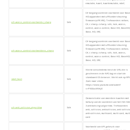
emulatie, kaart, kaartemulatie, ndef,
C# toegangscontrole voorbeeld voor Base
HD-apparaten met uFR-ondersteuning
firmware (uFR XRC). Trefwoorden: mifare,
ufr-access_control-voorbeeld-c_sharp
Sdk
C#, c sharp, csharp, sdk, lock, access,
control, access control, Base HD, BaseHD
Base, HD, XRC.
C# toegangscontrole voorbeeld voor Base
HD-apparaten met uFR-ondersteuning
firmware (uFR XRC). Trefwoorden: mifare,
ufr-access_control-voorbeelden-c_sharp
Sdk
C#, c sharp, csharp, sdk, lock, access,
control, access control, Base HD, BaseHD
Base, HD, XRC.
Kleine consoledemo leest de URL die is
geschreven in de NFC-tag en start de
standaard OS-browser. Werkt ook op RPi
ndef_host
Sdk
Zoek naar video-
https://www.youtube.com/watch?
v=P1OGiuW9AJE
Demonstratie van meerdere kaarten met
behulp van de voordelen van het ISO-1444
3 antibotsingsalgoritme. Trefwoorden:
ufr-anti_collision_algorithm
Sdk
anti, collision, anticollision, anti collisi
anti-collision, multicard, multi card, mult
card
Voorbeeld van API-gebruik voor