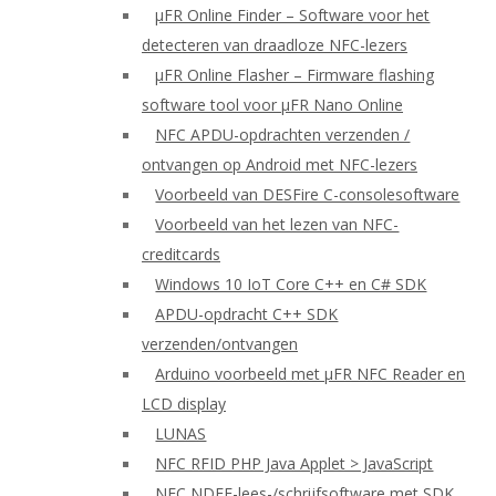
μFR Online Finder – Software voor het
detecteren van draadloze NFC-lezers
μFR Online Flasher – Firmware flashing
software tool voor μFR Nano Online
NFC APDU-opdrachten verzenden /
ontvangen op Android met NFC-lezers
Voorbeeld van DESFire C-consolesoftware
Voorbeeld van het lezen van NFC-
creditcards
Windows 10 IoT Core C++ en C# SDK
APDU-opdracht C++ SDK
verzenden/ontvangen
Arduino voorbeeld met μFR NFC Reader en
LCD display
LUNAS
NFC RFID PHP Java Applet > JavaScript
NFC NDEF-lees-/schrijfsoftware met SDK