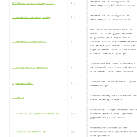
Voorbeeld van het wijzigen van RF-
DL533R-voorbeelden-rf_analog_setting
Sdk
instellingen voor DL533R-lezersseries
Voorbeeld van het wijzigen van RF-
ufr-voorbeelden-rf_analog_setting
Sdk
instellingen voor uFR-lezersseries
Console software voorbeeld voor uFR
reader poort opening geschreven in C
programmeertaal. Alle platforms en
ufr-voorbeelden-reader_open-c
Sdk
systemen worden ondersteund, inclusie
Raspberry PI (RPi) met RPI Shields voor
apparaten uit de uFR-serie. Zoektermen:
console C, readeropen, port open.
Software met SDK die de implementatie
ufr-ds-voorbeelden-cpp-builder
Sdk
van MIFARE® DESFire-kaarten® met NFC
lezers uit de uFR-serie demonstreert.
Software voor het verifiëren van digitale
signature_verifier
Sdk
handtekeningen
Software voor digitaal ondertekenen met
ufr_signer
Sdk
uFR-lezer en Digital Logic JC
Broncode van uFR apdu voorbeeld voor h
ufr-apdu-credit_card_reader-voorbeelden-c
Sdk
lezen van onversleutelde – openbare
gegevens van NFC-creditcards
Voorbeeld met broncode voor het
ufr-apdu-voorbeelden-android
Sdk
verzenden van APDU-opdrachten naar uF
lezer op Android