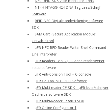
NFC RFID-SDK voor meerdere lezers
NT4H NTAG® 424 DNA Tag Lees/Schrijf
Software
RFID NFC Digitale ondertekening software
SDK
SAM Card (Secure Application Module)
Ontwikkeltool
uFR NFC RFD Reader Writer Shell Command
Line Interpreter
uFR Readers Tool – μFR-serie reader/writer
setup software
μFR Anti-Collision Tool – C-console
μFR Go Taal NFC RFID Software
μFR Multi-reader C# SDK – μFR lezer/schrijver
C scherpe software SDK
μFR Multi-Reader Lazarus SDK
μFR Online Configurator |