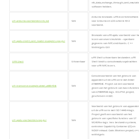
nfc_data_exchange_through_card_emulati
software hebben.
Arduino broncode. uFR-lezerbibliotheek
ufr-arduino-voorbeelden-lib_lcd
Sdk
voor Arduino en LCD-scherm 16×2
voorbeeld.
Broncode van uFR apdu voorbeeld voor h
lezen van onversleutelde – openbare
ufr-apdu-credit_card_reader-examples-cpp-gui
Sdk
gegevens van NFC-creditcards. C ++
WxWidgets GUI
uFR Shell uitvoerbare bestanden. uFR
UFR-Shell
Uitvoerbaar
Shell biedt u consolemodusopdrachten
voor uFR NFC-lezers.
Consolevoorbeeld van het gebruik van
apparaten uit de uFR-serie met Atmel
AT88RF04C. Project zal een voorbeeld
ufr-transceive-example-atmel_at88rf04c
Sdk
geven van het gebruik van basisfunctie
van AT88RF04C-tags. ECLIPSE project,
geschreven in GCC.
Voorbeeld van het gebruik van apparate
uit de uFR-serie met ISO 14443-4-tags.
Project geeft een voorbeeld van het
gebruik van specifieke functies van ST
ufr-apdu-voorbeelden-cpp-gui
Sdk
M24SRxx-tags: lees bestandssysteem,
controleer Capability Container (CC) en
NDEF-inhoud. Code::Blokken project, c++
wxWidgets