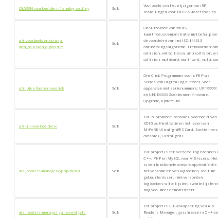
Voorbeeld van het wijzigen van RF-
DL533N-voorbeelden-rf_analog_setting
Sdk
instellingen voor DL533N-lezersseries
C# Surce-code van multi-
kaartmodusdemonstratie met behulp va
ufr-voorbeelden-csharp-
de voordelen van het ISO-14443-3
Sdk
anti_collision_algorithm
antibotsingsalgoritme. Trefwoorden: ant
collision, anticollision, anti collision, an
collision, multicard, multi card, multi, ca
One Click Programmer voor uFR Plus
Series van Digital Logic lezers. Voor
ufr_plus-flasher-oneclick
Sdk
apparaten met serienummers: UF:1XXXXX
en UN:1XXXXX Zoektermen: firmware,
upgrade, update, fw
Dit is broncode, console C voorbeeld van
3DES authenticatie en het lezen van
ufr-ulc-voorbeelden-c
Sdk
MIFARE Ultralight® C Card. Zoektermen:
console C, Ultralight C
Dit project is een verzameling bronnen 
C ++, PHP en MySQL voor AIS-lezers. Het
is een functionele console-applicatie die
ais_readers-manager-c-php-mysql
Sdk
het verzamelen van logboeken, realtime
gebeurtenissen, niet-verzonden
logboeken, witte lijsten, zwarte lijsten 
nog veel meer demonstreert.
Dit project is GUI-inkapseling van Ais
ais_readers-manager-gui-wxwidgets
Sdk
Readers Manager, geschreven in C ++ en