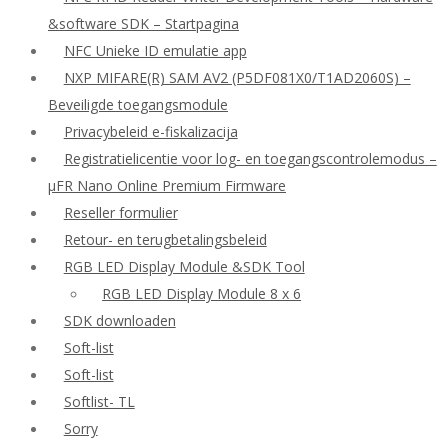
&software SDK – Startpagina
NFC Unieke ID emulatie app
NXP MIFARE(R) SAM AV2 (P5DF081X0/T1AD2060S) –
Beveiligde toegangsmodule
Privacybeleid e-fiskalizacija
Registratielicentie voor log- en toegangscontrolemodus –
μFR Nano Online Premium Firmware
Reseller formulier
Retour- en terugbetalingsbeleid
RGB LED Display Module &SDK Tool
RGB LED Display Module 8 x 6
SDK downloaden
Soft-list
Soft-list
Softlist- TL
Sorry