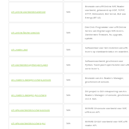
Broncode van uFR Online NFC Reader
voorbeeld, gebaseerd op UDP, TCPIP,
ufr_online-voorbeelden-android
Sdk
HTTP, Websocket, BLE Serial, BLE Low
Energy (BT LE)
One Click Programmer voor uFR Online
Series van Digital Logic NFC-lezers.
ufr_online-flasher-oneclick
Sdk
Zoektermen: firmware, fw, upgrade,
update.
Softwaretool voor het instellen van uFR-
ufr_reader_tool
Sdk
lezers op standaardstatus en -waarden.
Softwarevoorbeeld geschreven voor
ufr-voorbeelden-python-port_open
Sdk
Python. Toont poort open functie voor uR
serie lezer's.
Broncode van Ais Readers Manager,
ais_readers-manager-csharp_console
Sdk
geschreven c# console.
Dit project is GUI-inkapseling van Ais
ais_readers-manager-gui-csharp
Sdk
Readers Manager c # console, geschreve
in C # .Net.
MIFARE C#-console voorbeeld voor NFC
ufr-mfp-voorbeelden-csharp-console
Sdk
uFR-lezer-API.
MIFARE C# GUI voorbeeld voor NFC uFR
ufr-mfp-voorbeelden-csharp-gui
Sdk
reader API.