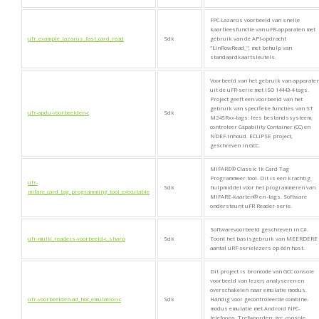
FPC-Lazarus voorbeeld van snelle
kaartleesfunctie van uFR-apparaten met
ufr_example_lazarus_fast_card_read
Sdk
gebruik van de API-opdracht
"LinRowRead_", met behulp van
standaardkaartsleutels.
Voorbeeld van het gebruik van apparate
uit de uFR-serie met ISO 14443-4-tags.
Project geeft een voorbeeld van het
gebruik van specifieke functies van ST
ufr-apdu-voorbeelden-c
Sdk
M24SRxx-tags: lees bestandssysteem,
controleer Capability Container (CC) en
NDEF-inhoud. ECLIPSE project,
geschreven in GCC.
MIFARE® Classic 1k Card Tag
Programmeer tool. Dit is een krachtig
ufr-
Sdk
hulpmiddel voor het programmeren van
mifare_card_tag_programming_tool_executable
MIFARE-kaarten® en -tags. Software
ondersteunt uFR Reader-serie.
Softwarevoorbeeld geschreven in C#.
ufr-multi_readers-voorbeeld-c_sharp
Sdk
Toont het basisgebruik van MEERDERE
aantal uRF-serielezers op één host.
Dit project is broncode van GCC console
voorbeeld van lezen, analyseren en
overschakelen naar emulatie modus.
ufr-voorbeelden-ad_hoc_emulation-c
Sdk
Handig voor gecontroleerde combine-
modus emulatie met Android NFC-
telefoons. Trefwoorden: gcc, console,