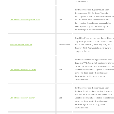
consolemodus
Softwarevoorbeeld geschreven voor
Embarcadero C++ Builder. Toont het
basisgebruik van de API van de lezer v
ufr-mf-voorbeelden-cpp-builder
Sdk
de uRF-serie. Drie voorbeelden van
basisgebruikssoftware gevormd door
moeilijkheidsgraad: Eenvoudigste,
Eenvoudigste en Geavanceerde.
One Click Programmer voor BaseHD-seri
digital logic-lezers. Zoek trefwoorden:
basehd-flasher-oneclick
Uitvoerbaar
Base, HD, BaseHD, Base HD, NFC, RFID,
Reader, Tijd, Aanwezigheid, firmware,
upgrade, flasher.
Software voorbeelden geschreven voor
Lazarus/FPC. Toont het basisgebruik va
de API van de lezer van de uRF-serie. Dr
ufr-mf-voorbeelden-lazarus
Sdk
voorbeelden van basisgebruikssoftwar
gevormd door moeilijkheidsgraad:
Eenvoudigste, Eenvoudigste en
Geavanceerde.
Softwarevoorbeeld geschreven voor
Python. Toont het basisgebruik van de
API van de lezer van de uRF-serie. Drie
ufr-mf-voorbeelden-python
Sdk
voorbeelden van basisgebruikssoftwar
gevormd door moeilijkheidsgraad:
Eenvoudigste, Eenvoudigste en
Geavanceerde.