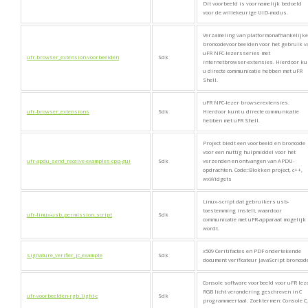
Dit voorbeeld is voornamelijk bedoeld
voor de willekeurige UID-modus.
Verzameling van platformonafhankelijke
broncodevoorbeelden voor het gebruik v
uFR NFC-lezersseries met
ufr-browser_extension-voorbeelden
Sdk
internetbrowser-extensies. Hierdoor ku
u directe communicatie hebben met uFR
Shell.
uFR NFC-lezer browserextensies.
ufr-browser_extensions
Sdk
Hierdoor kunt u directe communicatie
hebben met uFR Shell.
Project biedt een voorbeeld en broncode
voor een nuttig hulpmiddel voor het
ufr-apdu_send_receive-examples-cpp-gui
Sdk
verzenden en ontvangen van APDU-
opdrachten. Code::Blokken project, c++,
wxWidgets
Linux-script dat gebruikers usb-
toestemming instelt, waardoor
ufr-linux-usb_permission_script
Sdk
communicatie met uFR-apparaat mogelijk
wordt.
x509 Ceritifactes en PDF ondertekende
signature_verifier_jc_example
Sdk
document verificateur JavaScript broncod
Console software voorbeeld voor uFR lez
RGB licht verandering geschreven in C
ufr-voorbeelden-rgb_light-c
Sdk
programmeertaal. Zoektermen: Console C,