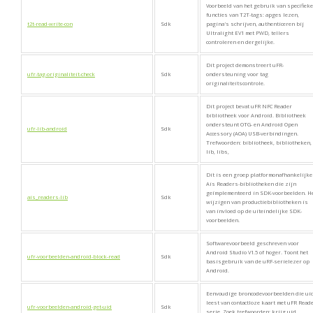
Voorbeeld van het gebruik van specifieke
functies van T2T-tags: apges lezen,
t2t-read-write-con
Sdk
pagina's schrijven, authenticeren bij
Ultralight EV1 met PWD, tellers
controleren en dergelijke.
Dit project demonstreert uFR-
ufr-tag-originaliteit-check
Sdk
ondersteuning voor tag
originaliteitscontrole.
Dit project bevat uFR NFC Reader
bibliotheek voor Android. Bibliotheek
ondersteunt OTG- en Android Open
ufr-lib-android
Sdk
Accessory (AOA) USB-verbindingen.
Trefwoorden: bibliotheek, bibliotheken,
lib, libs,
Dit is een groep platformonafhankelijke
Ais Readers-bibliotheken die zijn
geïmplementeerd in SDK-voorbeelden. H
ais_readers-lib
Sdk
wijzigen van productiebibliotheken is
van invloed op de uiteindelijke SDK-
voorbeelden.
Softwarevoorbeeld geschreven voor
Android Studio V1.5 of hoger. Toont het
ufr-voorbeelden-android-block-read
Sdk
basisgebruik van de uRF-serielezer op
Android.
Eenvoudige broncodevoorbeelden die ui
leest van contactloze kaart met uFR Reade
ufr-voorbeelden-android-get-uid
Sdk
serie. Zoek trefwoorden: krijg uid,