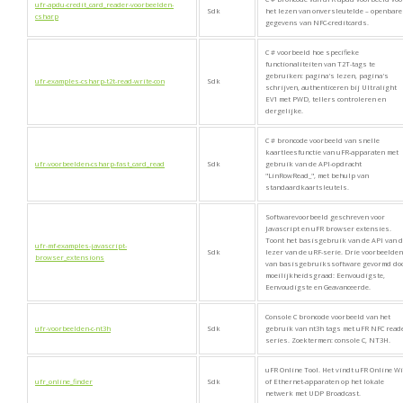
ufr-apdu-credit_card_reader-voorbeelden-
Sdk
het lezen van onversleutelde – openbare
csharp
gegevens van NFC-creditcards.
C # voorbeeld hoe specifieke
functionaliteiten van T2T-tags te
gebruiken: pagina's lezen, pagina's
ufr-examples-csharp-t2t-read-write-con
Sdk
schrijven, authenticeren bij Ultralight
EV1 met PWD, tellers controleren en
dergelijke.
C # broncode voorbeeld van snelle
kaartleesfunctie van uFR-apparaten met
ufr-voorbeelden-csharp-fast_card_read
Sdk
gebruik van de API-opdracht
"LinRowRead_", met behulp van
standaardkaartsleutels.
Softwarevoorbeeld geschreven voor
Javascript en uFR browser extensies.
Toont het basisgebruik van de API van 
ufr-mf-examples-javascript-
Sdk
lezer van de uRF-serie. Drie voorbeelden
browser_extensions
van basisgebruikssoftware gevormd do
moeilijkheidsgraad: Eenvoudigste,
Eenvoudigste en Geavanceerde.
Console C broncode voorbeeld van het
ufr-voorbeelden-c-nt3h
Sdk
gebruik van nt3h tags met uFR NFC read
series. Zoektermen: console C, NT3H.
uFR Online Tool. Het vindt uFR Online Wif
ufr_online_finder
Sdk
of Ethernet-apparaten op het lokale
netwerk met UDP Broadcast.