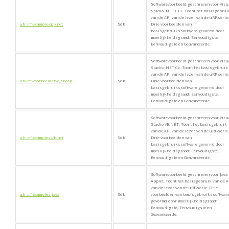
Softwarevoorbeeld geschreven voor Visu
Studio .NET C++. Toont het basisgebrui
van de API van de lezer van de uRF-serie.
ufr-mf-example-cpp.net
Sdk
Drie voorbeelden van
basisgebruikssoftware gevormd door
moeilijkheidsgraad: Eenvoudigste,
Eenvoudigste en Geavanceerde.
Softwarevoorbeeld geschreven voor Visu
Studio .NET C#. Toont het basisgebruik
van de API van de lezer van de uRF-serie.
ufr-mf-voorbeelden-c_sharp
Sdk
Drie voorbeelden van
basisgebruikssoftware gevormd door
moeilijkheidsgraad: Eenvoudigste,
Eenvoudigste en Geavanceerde.
Softwarevoorbeeld geschreven voor Visu
Studio VB.NET. Toont het basisgebruik
van de API van de lezer van de uRF-serie.
ufr-mf-examples-vb.net
Sdk
Drie voorbeelden van
basisgebruikssoftware gevormd door
moeilijkheidsgraad: Eenvoudigste,
Eenvoudigste en Geavanceerde.
Softwarevoorbeeld geschreven voor Java
Applet. Toont het basisgebruik van de A
van de lezer van de uRF-serie. Drie
ufr-mf-examples-java
Sdk
voorbeelden van basisgebruikssoftwar
gevormd door moeilijkheidsgraad:
Eenvoudigste, Eenvoudigste en
Geavanceerde.