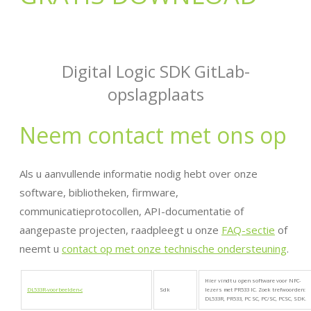
Digital Logic SDK GitLab-
opslagplaats
Neem contact met ons op
Als u aanvullende informatie nodig hebt over onze
software, bibliotheken, firmware,
communicatieprotocollen, API-documentatie of
aangepaste projecten, raadpleegt u onze
FAQ-sectie
of
neemt u
contact op met onze technische ondersteuning
.
Hier vindt u open software voor NFC-
DL533R-voorbeelden-c
Sdk
lezers met PR533 IC. Zoek trefwoorden:
DL533R, PR533, PC SC, PC/SC, PCSC, SDK.