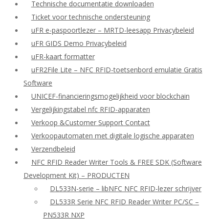
Technische documentatie downloaden
Ticket voor technische ondersteuning
uFR e-paspoortlezer – MRTD-leesapp Privacybeleid
uFR GIDS Demo Privacybeleid
uFR-kaart formatter
uFR2File Lite – NFC RFID-toetsenbord emulatie Gratis
Software
UNICEF-financieringsmogelijkheid voor blockchain
Vergelijkingstabel nfc RFID-apparaten
Verkoop &Customer Support Contact
Verkoopautomaten met digitale logische apparaten
Verzendbeleid
NFC RFID Reader Writer Tools & FREE SDK (Software
Development Kit) – PRODUCTEN
DL533N-serie – libNFC NFC RFID-lezer schrijver
DL533R Serie NFC RFID Reader Writer PC/SC –
PN533R NXP