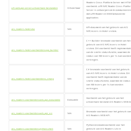
Readers Cross Platform Server met HTM
voorbeeld. uFR NFC Reader Cross Platfo
ufr-web-api-server-uitvoerbare bestanden
Uitvoerbaar
Server is ontworpen om te communiceren
met uFR Reader en WEB Gebaseerde
applicaties
API-document van het gebruik van AIS
ais_readers-hotel-doc
Sdk
NFC-lezers in Hotel sistem.
C ++ Builder broncode voorbeeld van het
gebruik van AIS NFC-lezers in Hotel
sistem. Dit voorbeeld heeft implementat
ais_readers-hotel-voorbeelden-cpp_builder
Sdk
van de snelle statusfunctie, waarmee de
status van 100 lezers per 1s kan worden
verkregen.
C # broncode voorbeeld van het gebruik
van AIS NFC-lezers in Hotel sistem. Dit
voorbeeld heeft implementatie van de
ais_readers-hotel-voorbeelden-c_sharp
Sdk
snelle statusfunctie, waarmee de status
van 100 lezers per 1s kan worden
verkregen.
Voorbeeld van het gebruik van het
ais_readers-voorbeelden-web_api_executable
Execuable
uitvoerbare bestand AIS Readers WEB A
Broncode voorbeeld voor het gebruik van
ais_readers-voorbeelden-web_api_src
Sdk
AIS Readers WEB API .
Python-broncodevoorbeeld voor het
ais_readers-voorbeelden-python-shell
Sdk
gebruik van AIS Readers Lib in