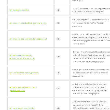
wxWidgets.
MS Office voorbeeld van het implementer
ufr-examples-msoffice
Sdk
van uFCoder library COM wrapper.
C ++ wxWidgets GUI-broncode voorbeeld
ais_readers-voorbeelden-cpp-wxwidgets
Sdk
voor communicatie met Ais Reader-
apparaten
Arduino broncode voorbeeld voor wifi U
communicatie met Espressif controller d
ufr-arduino-esp-voorbeelden-udp2serial
Sdk
alle netwerkgegevens omleiden naar uF
seriële poort.
Dit is c ++ wxWidgets GUI-voorbeeld voo
ufr-mf-examples-cpp-gui-
Mifare® Classic-familiekaarten. Hiermee
Sdk
unsafe_sector_trailer_write
kunt u de sectortrailer van tevoren
schrijven, met expliciete gegevens.
wxWidgets GUI broncode voorbeeld voor
ufr-voorbeelden-serial_protocol
Sdk
het genereren van uFR seriële protocol
commando's
Arduino broncode voorbeeld voor het
ufr-arduino-esp-voorbeelden-
lezen van kaart UID met Espressif
Sdk
getuid_wifi_send
controller en stuur het op PHP server.
PHP scripts ook inbegrepen.
Arduino broncode voorbeeld voor het
lezen van originele kaart UID op
ufr-arduino-ds-voorbeelden
Sdk
DESFire® kaarten met uFR-serie riders.