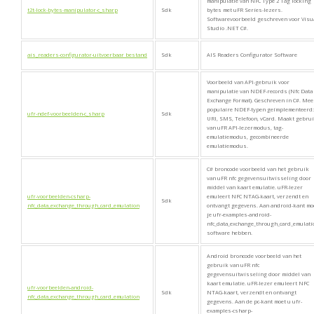
manipulatie van NFC Type 2 Tag locking
t2t-lock-bytes-manipulator-c_sharp
Sdk
bytes met uFR Series-lezers.
Softwarevoorbeeld geschreven voor Visu
Studio .NET C#.
ais_readers-configurator-uitvoerbaar bestand
Sdk
AIS Readers Configurator Software
Voorbeeld van API-gebruik voor
manipulatie van NDEF-records (Nfc Data
Exchange Format). Geschreven in C#. Mee
populaire NDEF-typen geïmplementeerd:
ufr-ndef-voorbeelden-c_sharp
Sdk
URI, SMS, Telefoon, vCard. Maakt gebru
van uFR API-lezermodus, tag-
emulatiemodus, gecombineerde
emulatiemodus.
C# broncode voorbeeld van het gebruik
van uFR nfc gegevensuitwisseling door
middel van kaart emulatie. uFR-lezer
ufr-voorbeelden-csharp-
emuleert NFC NTAG-kaart, verzendt en
Sdk
nfc_data_exchange_through_card_emulation
ontvangt gegevens. Aan android-kant mo
je ufr-examples-android-
nfc_data_exchange_through_card_emulati
software hebben.
Android broncode voorbeeld van het
gebruik van uFR nfc
gegevensuitwisseling door middel van
kaart emulatie. uFR-lezer emuleert NFC
ufr-voorbeelden-android-
Sdk
NTAG-kaart, verzendt en ontvangt
nfc_data_exchange_through_card_emulation
gegevens. Aan de pc-kant moet u ufr-
examples-csharp-