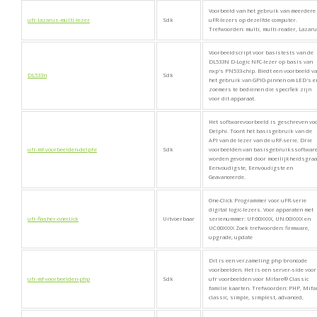
Voorbeeld van het gebruik van meerdere
ufr-lazarus-multi-lezer
Sdk
uFR-lezers op dezelfde computer.
Trefwoorden: multi, multi-reader, Lazaru
Voorbeeldscript voor basistests van de
DL533N D-Logic NFC-lezer op basis van
nxp's PN533-chip. Biedt een voorbeeld v
DL533n
Sdk
het gebruik van GPIO-pinnen om LED's e
zoemers te bedienen die specifiek zijn
voor dit apparaat.
Het softwarevoorbeeld is geschreven vo
Delphi. Toont het basisgebruik van de
API van de lezer van de uRF-serie. Drie
ufr-mf-voorbeelden-delphi
Sdk
voorbeelden van basisgebruikssoftwar
worden gevormd door moeilijkheidsgraa
Eenvoudigste, Eenvoudigste en
Geavanceerde.
One-Click Programmer voor uFR-serie
digital logic-lezers. Voor apparaten met
ufr-flasher-oneclick
Uitvoerbaar
serienummer: UF:00XXXX, UN:00XXXX en
UC:00XXXX Zoek trefwoorden: firmware,
upgrade, update
Dit is een verzameling php broncode
voorbeelden. Het is een server-side voor
ufr-mf-voorbeelden-php
Sdk
ufr voorbeelden voor Mifare® Classic
familie kaarten. Trefwoorden: PHP, Mifa
classic, simple, simplest, advanced,