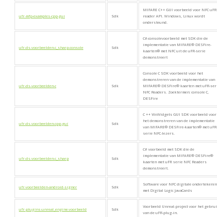
MIFARE C++ GUI voorbeeld voor NFC uFR
ufr-mfp-examples-cpp-gui
Sdk
reader API. Windows, Linux wordt
ondersteund.
C#-consolevoorbeeld met SDK die de
implementatie van MIFARE® DESFire-
ufr-ds-voorbeelden-c_sharp-console
Sdk
kaarten® met NFC uit de uFR-serie
demonstreert
Console C SDK voorbeeld voor het
demonstreren van de implementatie van
ufr-ds-voorbeelden-c
Sdk
MIFARE® DESFire® kaarten met uFR-ser
NFC Readers. Zoektermen: console C,
DESFire
C ++ WxWidgets GUI SDK voorbeeld voor
het demonstreren van de implementatie
ufr-ds-voorbeelden-cpp-gui
Sdk
van MIFARE® DESFire-kaarten® met uFR
serie NFC-lezers.
C# voorbeeld met SDK die de
implementatie van MIFARE® DESFire®
ufr-ds-voorbeelden-c_sharp
Sdk
kaarten met uFR serie NFC Readers
demonstreert.
Software voor NFC digitale ondertekeni
ufr-voorbeelden-android-signer
Sdk
met Digital Logic JavaCards
Voorbeeld Unreal-project voor het gebru
ufr-plugins-unreal_engine-voorbeeld
Sdk
van de uFR-plug-in.