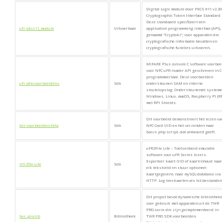
Digital Logic module door PKCS #11 v2.20
Cryptographic Token Interface Standard
Deze standaard specificeert een
ufr-pkcs11_module
Uitvoerbaar
application programming interface (API),
genaamd "Cryptoki", voor apparaten die
cryptografische informatie bevatten en
cryptografische functies uitvoeren.
MIFARE Plus console C software voorbee
voor NFC uFR reader API geschreven in C
programmeertaal. Deze voorbeelden
ufr-mfp-voorbeelden-c
Sdk
ondersteunen SAM en interne
sleutelopslag. Ondersteunende systeme
Windows, Linux, macOS, Raspberry PI (RP
met RPI Shields.
Dit voorbeeld demonstreert het lezen va
twr-voorbeelden-http
Sdk
NFC Card UID en het verzenden naar
basis php script, dat antwoord geeft.
uFR2File Lite – Toetsenbord emulatie
software voor uFR Series lezers.
Exporteer kaart UID of kaartinhoud naar
Ufr2file-Lite
Sdk
elk tekstveld en stuur optioneel
kaartgegevens naar mySQL-database via
HTTP. Log leeskaarten als txt-bestanden
Dit project bevat dynamische bibliothek
voor gebruik met apparaten uit de TWR
PRO-serie die zijn geïmplementeerd in
twr_pro-lib
Bibliotheek
TWR PRO SDK-voorbeelden.