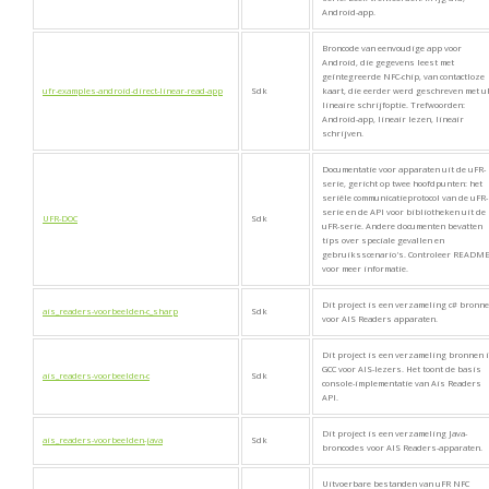
Android-app.
Broncode van eenvoudige app voor
Android, die gegevens leest met
geïntegreerde NFC-chip, van contactloze
ufr-examples-android-direct-linear-read-app
Sdk
kaart, die eerder werd geschreven met u
lineaire schrijfoptie. Trefwoorden:
Android-app, lineair lezen, lineair
schrijven.
Documentatie voor apparaten uit de uFR-
serie, gericht op twee hoofdpunten: het
seriële communicatieprotocol van de uFR-
serie en de API voor bibliotheken uit de
UFR-DOC
Sdk
uFR-serie. Andere documenten bevatten
tips over speciale gevallen en
gebruiksscenario's. Controleer READM
voor meer informatie.
Dit project is een verzameling c# bronn
ais_readers-voorbeelden-c_sharp
Sdk
voor AIS Readers apparaten.
Dit project is een verzameling bronnen 
GCC voor AIS-lezers. Het toont de basis
ais_readers-voorbeelden-c
Sdk
console-implementatie van Ais Readers
API.
Dit project is een verzameling Java-
ais_readers-voorbeelden-java
Sdk
broncodes voor AIS Readers-apparaten.
Uitvoerbare bestanden van uFR NFC