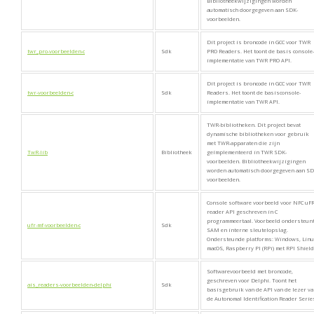
Bibliotheekwijzigingen worden
automatisch doorgegeven aan SDK-
voorbeelden.
Dit project is broncode in GCC voor TWR
twr_pro-voorbeelden-c
Sdk
PRO Readers. Het toont de basis console-
implementatie van TWR PRO API.
Dit project is broncode in GCC voor TWR
twr-voorbeelden-c
Sdk
Readers. Het toont de basisconsole-
implementatie van TWR API.
TWR-bibliotheken. Dit project bevat
dynamische bibliotheken voor gebruik
met TWR-apparaten die zijn
TwR-lib
Bibliotheek
geïmplementeerd in TWR SDK-
voorbeelden. Bibliotheekwijzigingen
worden automatisch doorgegeven aan SD
voorbeelden.
Console software voorbeeld voor NFC uF
reader API geschreven in C
programmeertaal. Voorbeeld ondersteun
ufr-mf-voorbeelden-c
Sdk
SAM en interne sleutelopslag.
Ondersteunde platforms: Windows, Linu
macOS, Raspberry PI (RPi) met RPI Shield
Softwarevoorbeeld met broncode,
geschreven voor Delphi. Toont het
ais_readers-voorbeelden-delphi
Sdk
basisgebruik van de API van de lezer v
de Autonomal Identification Reader Serie