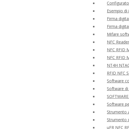
Configurato
Esempio di
Firma digita
Firma digit
Mifare sof
NFC Reader 
NFC RFID Mo
NFC RFID M
NT4H NTAG®
RFID NFC So
Software co
Software di
SOFTWARE
Software p
Strumento a
Strumento d
uFR NFC RF