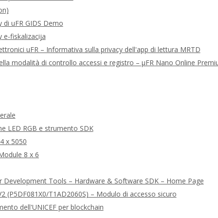
on)
acy di uFR GIDS Demo
 e-fiskalizacija
ettronici uFR – Informativa sulla privacy dell'app di lettura MRTD
della modalità di controllo accessi e registro – μFR Nano Online Pre
erale
ione LED RGB e strumento SDK
24 x 5050
Module 8 x 6
er Development Tools – Hardware & Software SDK – Home Page
2 (P5DF081X0/T1AD2060S) – Modulo di accesso sicuro
mento dell'UNICEF per blockchain