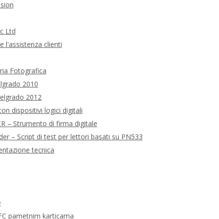
sion
c Ltd
 l'assistenza clienti
eria Fotografica
elgrado 2010
Belgrado 2012
n dispositivi logici digitali
 – Strumento di firma digitale
– Script di test per lettori basati su PN533
ntazione tecnica
e
FC pametnim karticama