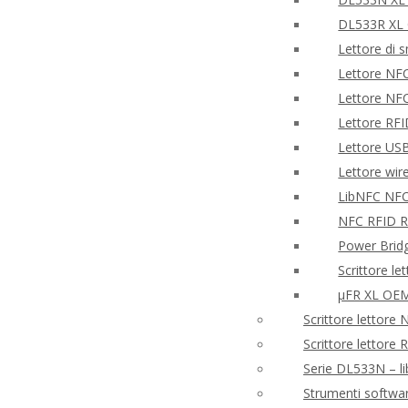
DL533R XL
Lettore di 
Lettore NF
Lettore NF
Lettore RF
Lettore US
Lettore wir
LibNFC NFC
NFC RFID Re
Power Brid
Scrittore l
μFR XL OEM
Scrittore lettor
Scrittore lettore
Serie DL533N – l
Strumenti softwa