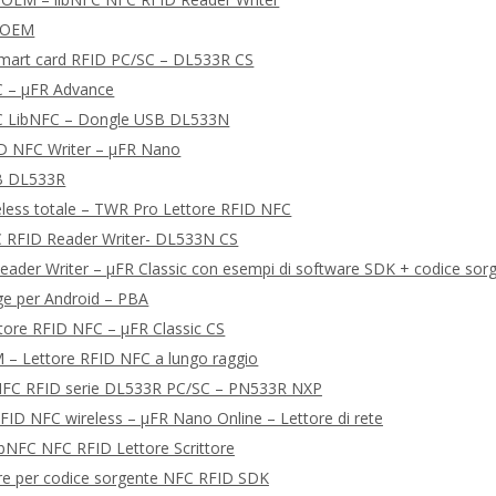
 OEM
smart card RFID PC/SC – DL533R CS
C – μFR Advance
C LibNFC – Dongle USB DL533N
ID NFC Writer – μFR Nano
B DL533R
eless totale – TWR Pro Lettore RFID NFC
 RFID Reader Writer- DL533N CS
ader Writer – μFR Classic con esempi di software SDK + codice sorge
ge per Android – PBA
ettore RFID NFC – μFR Classic CS
 – Lettore RFID NFC a lungo raggio
e NFC RFID serie DL533R PC/SC – PN533R NXP
 RFID NFC wireless – μFR Nano Online – Lettore di rete
ibNFC NFC RFID Lettore Scrittore
re per codice sorgente NFC RFID SDK