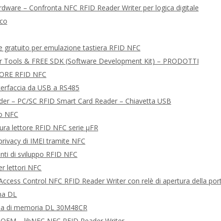
rdware – Confronta NFC RFID Reader Writer per logica digitale
ico
e gratuito per emulazione tastiera RFID NFC
r Tools & FREE SDK (Software Development Kit) – PRODOTTI
ORE RFID NFC
nterfaccia da USB a RS485
er – PC/SC RFID Smart Card Reader – Chiavetta USB
eo NFC
tura lettore RFID NFC serie μFR
 privacy di IMEI tramite NFC
nti di sviluppo RFID NFC
er lettori NFC
ccess Control NFC RFID Reader Writer con relè di apertura della por
rma DL
da di memoria DL 30M48CR
OEM – libNFC NFC RFID Reader Writer