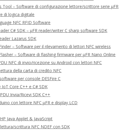
 Tool – Software di configurazione lettore/scrittore serie μFR
e di logica digitale
guage NFC RFID Software
eader C# SDK – μFR reader/writer C sharp software SDK
Reader Lazarus SDK
inder – Software per il rilevamento di lettori NFC wireless
Flasher – Software di flashing firmware per μFR Nano Online
U NFC di invio/ricezione su Android con lettori NFC
ettura della carta di credito NFC
software per console DESFire C
 IoT Core C++ e C# SDK
DU Invia/Ricevi SDK C++
uino con lettore NFC μFR e display LCD
P Java Applet & JavaScript
 lettura/scrittura NFC NDEF con SDK