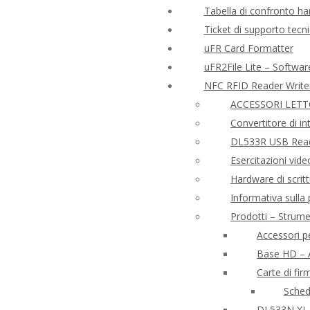
Tabella di confronto ha
Ticket di supporto tecn
uFR Card Formatter
uFR2File Lite – Softwar
NFC RFID Reader Write
ACCESSORI LETT
Convertitore di i
DL533R USB Read
Esercitazioni vid
Hardware di scrit
Informativa sulla
Prodotti – Strume
Accessori p
Base HD – A
Carte di fi
Sche
DL533N XL 