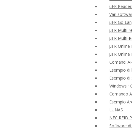
uFR Readers
Vari softwar
μFR Go Lan
μFR Multi-r
μFR Multi-
μFR Online F
μFR Online 
Comandi APD
Esempio di l
Esempio di 
Windows 10
Comando AP
Esempio Ard
LUNAS
NFC RFID PH
Software di