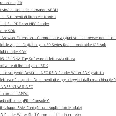
re online μFR
 invio/ricezione del comando APDU
le – Strumenti di firma elettronica
ale di file PDF con NFC Reader
tware SDK
Browser Extension – Componente aggiuntivo del browser per lettor
bile Apps – Digital Logic uFR Series Reader Android e iOS Apk
ulti-reader SDK
 424 DNA Tag Software di lettura/scrittura
ftware di firma digitale SDK
dice sorgente Desfire – NFC RFID Reader Writer SDK gratuito
 lettura ePassport – Documenti di viaggio leggibili dalla macchina (M
 NDEF NTAG® NFC
er comandi APDU
nticollisione μFR – Console C
i sviluppo SAM Card (Secure Application Module)
D Reader Writer Shell Command Line Interpreter