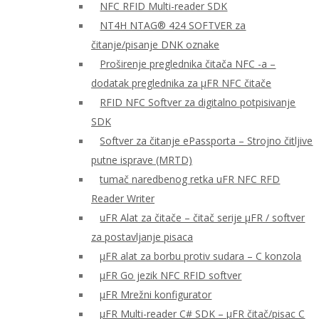
NFC RFID Multi-reader SDK
NT4H NTAG® 424 SOFTVER za
čitanje/pisanje DNK oznake
Proširenje preglednika čitača NFC -a –
dodatak preglednika za μFR NFC čitače
RFID NFC Softver za digitalno potpisivanje
SDK
Softver za čitanje ePassporta – Strojno čitljive
putne isprave (MRTD)
tumač naredbenog retka uFR NFC RFD
Reader Writer
uFR Alat za čitače – čitač serije μFR / softver
za postavljanje pisaca
μFR alat za borbu protiv sudara – C konzola
μFR Go jezik NFC RFID softver
μFR Mrežni konfigurator
μFR Multi-reader C# SDK – μFR čitač/pisac C