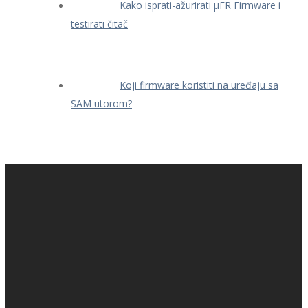
Kako isprati-ažurirati μFR Firmware i
testirati čitač
Koji firmware koristiti na uređaju sa
SAM utorom?