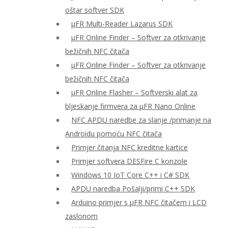
oštar softver SDK
μFR Multi-Reader Lazarus SDK
μFR Online Finder – Softver za otkrivanje
bežičnih NFC čitača
μFR Online Finder – Softver za otkrivanje
bežičnih NFC čitača
μFR Online Flasher – Softverski alat za
bljeskanje firmvera za μFR Nano Online
NFC APDU naredbe za slanje /primanje na
Androidu pomoću NFC čitača
Primjer čitanja NFC kreditne kartice
Primjer softvera DESFire C konzole
Windows 10 IoT Core C++ i C# SDK
APDU naredba Pošalji/primi C++ SDK
Arduino primjer s μFR NFC čitačem i LCD
zaslonom