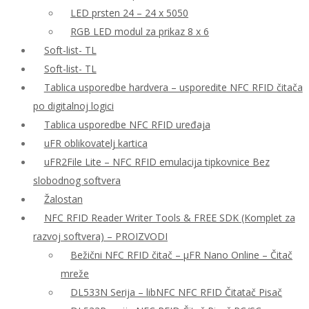
LED prsten 24 – 24 x 5050
RGB LED modul za prikaz 8 x 6
Soft-list- TL
Soft-list- TL
Tablica usporedbe hardvera – usporedite NFC RFID čitača
po digitalnoj logici
Tablica usporedbe NFC RFID uređaja
uFR oblikovatelj kartica
uFR2File Lite – NFC RFID emulacija tipkovnice Bez
slobodnog softvera
Žalostan
NFC RFID Reader Writer Tools & FREE SDK (Komplet za
razvoj softvera) – PROIZVODI
Bežični NFC RFID čitač – μFR Nano Online – Čitač
mreže
DL533N Serija – libNFC NFC RFID Čitatač Pisač