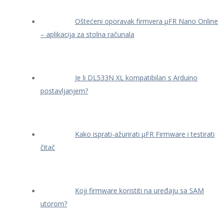
Oštećeni oporavak firmvera μFR Nano Online
– aplikacija za stolna računala
Je li DL533N XL kompatibilan s Arduino
postavljanjem?
Kako isprati-ažurirati μFR Firmware i testirati
čitač
Koji firmware koristiti na uređaju sa SAM
utorom?