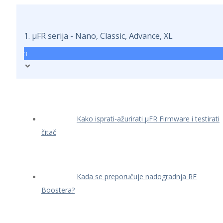
1. μFR serija - Nano, Classic, Advance, XL
3
Kako isprati-ažurirati μFR Firmware i testirati
čitač
Kada se preporučuje nadogradnja RF
Boostera?