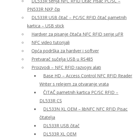
DL533R serija NFC RFID Čitač Pisač PC/SC –
PN533R NXP čip
DL533R USB čitač – PC/SC RFID čitač pametnih
kartica – USB stick
Hardver za pisanje čitača NFC RFID serije μFR
NFC video tutorijali
Opća podrška za hardver i softver
Pretvarač sučelja USB u RS485
Proizvodi – NFC RFID razvojni alati
Base HD – Access Control NFC RFID Reader
Writer s relejem za otvaranje vrata
ČITAČ pametnih kartica PC/SC RFID –
DL533R CS
DL533N XL OEM – libNFC NFC RFID Pisac
čitatelja
DL533R USB čitač
DL533R XL OEM