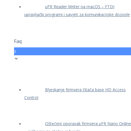
uFR Reader Writer na macOS – FTDI
upravljački programi i savjeti za komunikacijske dozvole
Faq
3
Bljeskanje firmvera čitača base HD Access
Control
Oštećeni oporavak firmvera μFR Nano Online