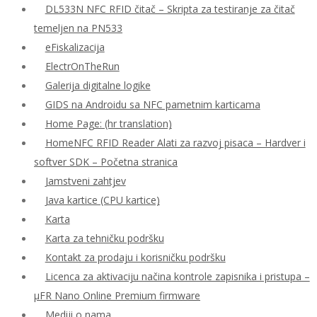
DL533N NFC RFID čitač – Skripta za testiranje za čitač
temeljen na PN533
eFiskalizacija
ElectrOnTheRun
Galerija digitalne logike
GIDS na Androidu sa NFC pametnim karticama
Home Page: (hr translation)
HomeNFC RFID Reader Alati za razvoj pisaca – Hardver i
softver SDK – Početna stranica
Jamstveni zahtjev
Java kartice (CPU kartice)
Karta
Karta za tehničku podršku
Kontakt za prodaju i korisničku podršku
Licenca za aktivaciju načina kontrole zapisnika i pristupa –
μFR Nano Online Premium firmware
Mediji o nama