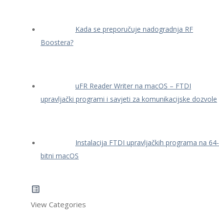
Kada se preporučuje nadogradnja RF
Boostera?
uFR Reader Writer na macOS – FTDI
upravljački programi i savjeti za komunikacijske dozvole
Instalacija FTDI upravljačkih programa na 64-
bitni macOS
View Categories