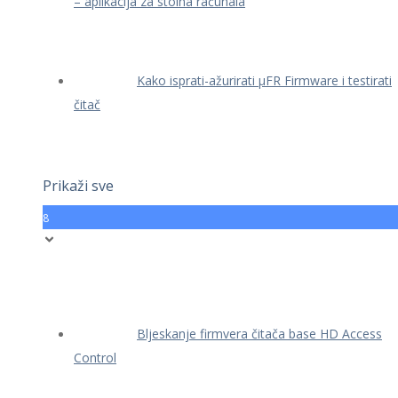
– aplikacija za stolna računala
Kako isprati-ažurirati μFR Firmware i testirati
čitač
Prikaži sve
8
Bljeskanje firmvera čitača base HD Access
Control