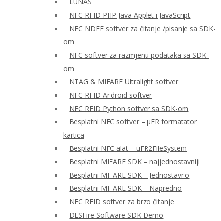
LUNAS
NFC RFID PHP Java Applet i JavaScript
NFC NDEF softver za čitanje /pisanje sa SDK-
om
NFC softver za razmjenu podataka sa SDK-
om
NTAG & MIFARE Ultralight softver
NFC RFID Android softver
NFC RFID Python softver sa SDK-om
Besplatni NFC softver – μFR formatator
kartica
Besplatni NFC alat – uFR2FileSystem
Besplatni MIFARE SDK – najjednostavniji
Besplatni MIFARE SDK – Jednostavno
Besplatni MIFARE SDK – Napredno
NFC RFID softver za brzo čitanje
DESFire Software SDK Demo