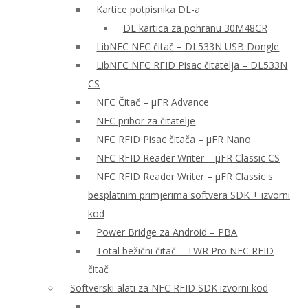
Kartice potpisnika DL-a
DL kartica za pohranu 30M48CR
LibNFC NFC čitač – DL533N USB Dongle
LibNFC NFC RFID Pisac čitatelja – DL533N
CS
NFC Čitač – μFR Advance
NFC pribor za čitatelje
NFC RFID Pisac čitača – μFR Nano
NFC RFID Reader Writer – μFR Classic CS
NFC RFID Reader Writer – μFR Classic s
besplatnim primjerima softvera SDK + izvorni
kod
Power Bridge za Android – PBA
Total bežični čitač – TWR Pro NFC RFID
čitač
Softverski alati za NFC RFID SDK izvorni kod