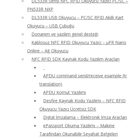
DL533R Serisi NFC RFID Okuyucu Yazıcı PC/SC –
PN533R NXP
DL533R USB Okuyucu – PC/SC RFID Akıllı Kart
Okuyucu – USB Çubuğu
Donanım ve yazılım genel desteği
Kablosuz NFC RFID Okuyucu Yazıcı – μFR Nano
Online – Ağ Okuyucu
NFC RFID SDK Kaynak Kodu Yazılım Araçları
APDU command send/receive example (tr
translation)
APDU Komut Yazılımı
Desfire Kaynak Kodu Yazılımı – NFC RFID
Okuyucu Yazıcı Ücretsiz SDK
Dijital İmzalama – Elektronik İmza Araçları
ePassport Okuma Yazılımı – Makine
Tarafından Okunabilir Seyahat Belgeleri