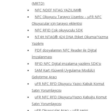
(MRTD)
NFC NDEF NTAG YAZILIMI®
NFC Okuyucu Tarayıcı Uzantısı – μFR NFC
Okuyucular için tarayıcı eklentisi
NFC RFID Çok okuyuculu SDK
NT4H NTAG® 424 DNA Etiket Okuma/Yazma
Yazılımı
PDF dosyalarının NFC Reader ile Dijital
İmzalanması
RFID NFC Dijital imzalama yazılımı SDK'sı
SAM Kart (Güvenli Uygulama Modülü)
Geliştirme Aracı
uFR NFC RFD Okuyucu Yazıcı Kabuk Komut
Satırı Yorumlayıcısı
uFR NFC RFD Okuyucu/Yazıcı Kabuğu Komut
Satırı Yorumlayıcısı
uFR Okuyucular Aracı – μFR serisi