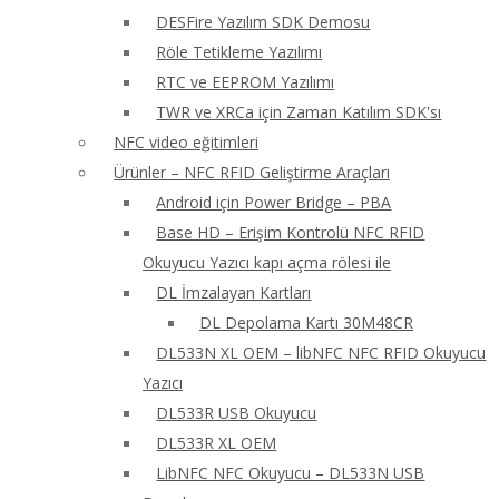
DESFire Yazılım SDK Demosu
Röle Tetikleme Yazılımı
RTC ve EEPROM Yazılımı
TWR ve XRCa için Zaman Katılım SDK'sı
NFC video eğitimleri
Ürünler – NFC RFID Geliştirme Araçları
Android için Power Bridge – PBA
Base HD – Erişim Kontrolü NFC RFID
Okuyucu Yazıcı kapı açma rölesi ile
DL İmzalayan Kartları
DL Depolama Kartı 30M48CR
DL533N XL OEM – libNFC NFC RFID Okuyucu
Yazıcı
DL533R USB Okuyucu
DL533R XL OEM
LibNFC NFC Okuyucu – DL533N USB