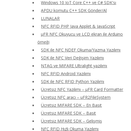
Windows 10 IoT Core C++ ve C# SDK'sı
APDU komutu C++ SDK Gönder/Al
LUNALAR
NFC RFID PHP Java Applet & JavaScript
μFR NFC Okuyucu ve LCD ekran ile Arduino
örneği
SDK ile NFC NDEF Okuma/Yazma Yazılımı
SDK ile NFC Veri Değişim Yazılımı
NTAG ve MIFARE Ultralight yazılımı
NFC RFID Android Yazılımı
SDK ile NFC RFID Python Yazılımı
Ücretsiz NFC Yazılımı – μFR Card Formatter
Ücretsiz NFC aracı – uFR2FileSystem
Ücretsiz MIFARE SDK – En Basit
Ücretsiz MIFARE SDK – Basit
Ücretsiz MIFARE SDK – Gelişmiş
NFC RFID Hızlı Okuma Yazılımı