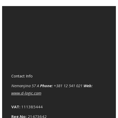
Contact Info
Nemanjina 57 A
Phone:
+381 12 541 021
Web:
www.d-logic.com
VAT:
111385444
Reg.No:
21473642