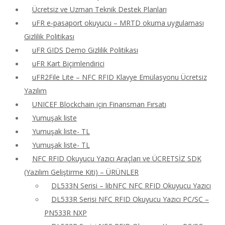
Ücretsiz ve Uzman Teknik Destek Planları
uFR e-pasaport okuyucu – MRTD okuma uygulaması
Gizlilik Politikası
uFR GIDS Demo Gizlilik Politikası
uFR Kart Biçimlendirici
uFR2File Lite – NFC RFID Klavye Emülasyonu Ücretsiz
Yazılım
UNICEF Blockchain için Finansman Fırsatı
Yumuşak liste
Yumuşak liste- TL
Yumuşak liste- TL
NFC RFID Okuyucu Yazıcı Araçları ve ÜCRETSİZ SDK
(Yazılım Geliştirme Kiti) – ÜRÜNLER
DL533N Serisi – libNFC NFC RFID Okuyucu Yazıcı
DL533R Serisi NFC RFID Okuyucu Yazıcı PC/SC –
PN533R NXP