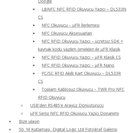
Dongle
LibNFC NFC RFID Okuyucu Yazıcı – DL533N
CS
NFC Okuyucu – μFR İlerlemesi
NFC Okuyucu Aksesuarları
NFC RFID Okuyucu Yazıcı – ücretsiz SDK +
kaynak kodu yazılım örnekleri ile μFR Klasik
NFC RFID Okuyucu Yazıcı – μFR Klasik CS
NFC RFID Okuyucu Yazıcı – μFR Nano
PC/SC RFID Akıllı Kart Okuyucu – DL533R
CS
Toplam Kablosuz Okuyucu – TWR Pro NFC
RFID Okuyucu
USB'den RS485'e Arayüz Dönüştürücü
μFR Serisi NFC RFID Okuyucu Yazıcı Donanımı
Bize ulaşın
50. Yıl Kutlaması -Digital Logic Ltd Fotoğraf Galerisi