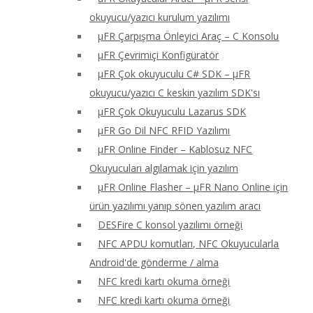
okuyucu/yazıcı kurulum yazılımı
μFR Çarpışma Önleyici Araç – C Konsolu
μFR Çevrimiçi Konfigüratör
μFR Çok okuyuculu C# SDK – μFR
okuyucu/yazıcı C keskin yazılım SDK'sı
μFR Çok Okuyuculu Lazarus SDK
μFR Go Dil NFC RFID Yazılımı
μFR Online Finder – Kablosuz NFC
Okuyucuları algılamak için yazılım
μFR Online Flasher – μFR Nano Online için
ürün yazılımı yanıp sönen yazılım aracı
DESFire C konsol yazılımı örneği
NFC APDU komutları, NFC Okuyucularla
Android'de gönderme / alma
NFC kredi kartı okuma örneği
NFC kredi kartı okuma örneği