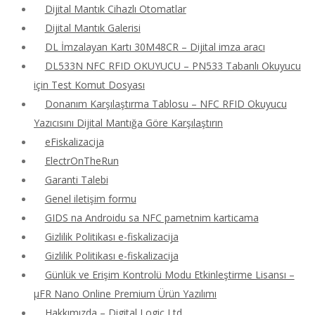
Dijital Mantık Cihazlı Otomatlar
Dijital Mantık Galerisi
DL İmzalayan Kartı 30M48CR – Dijital imza aracı
DL533N NFC RFID OKUYUCU – PN533 Tabanlı Okuyucu
için Test Komut Dosyası
Donanım Karşılaştırma Tablosu – NFC RFID Okuyucu
Yazıcısını Dijital Mantığa Göre Karşılaştırın
eFiskalizacija
ElectrOnTheRun
Garanti Talebi
Genel iletişim formu
GIDS na Androidu sa NFC pametnim karticama
Gizlilik Politikası e-fiskalizacija
Gizlilik Politikası e-fiskalizacija
Günlük ve Erişim Kontrolü Modu Etkinleştirme Lisansı –
μFR Nano Online Premium Ürün Yazılımı
Hakkımızda – Digital Logic Ltd