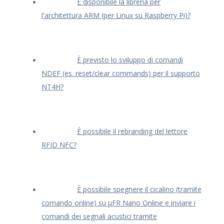
È disponibile la libreria per
l'architettura ARM (per Linux su Raspberry Pi)?
È previsto lo sviluppo di comandi
NDEF (es. reset/clear commands) per il supporto
NT4H?
È possibile il rebranding del lettore
RFID NFC?
È possibile spegnere il cicalino (tramite
comando online) su μFR Nano Online e inviare i
comandi dei segnali acustici tramite