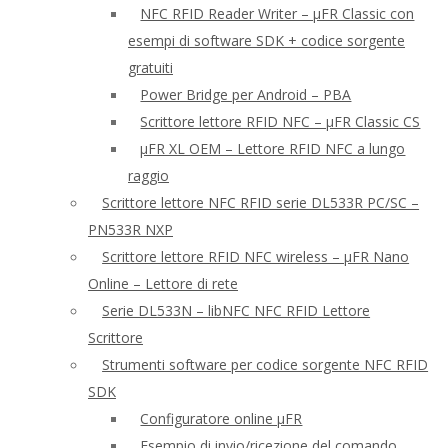
NFC RFID Reader Writer – μFR Classic con
esempi di software SDK + codice sorgente
gratuiti
Power Bridge per Android – PBA
Scrittore lettore RFID NFC – μFR Classic CS
μFR XL OEM – Lettore RFID NFC a lungo
raggio
Scrittore lettore NFC RFID serie DL533R PC/SC –
PN533R NXP
Scrittore lettore RFID NFC wireless – μFR Nano
Online – Lettore di rete
Serie DL533N – libNFC NFC RFID Lettore
Scrittore
Strumenti software per codice sorgente NFC RFID
SDK
Configuratore online μFR
Esempio di invio/ricezione del comando