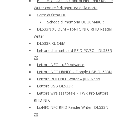
Base HD – Access Control NFC RFID Reader
Writer con relè di apertura della porta
Carte di firma DL
Scheda di memoria DL 30M48CR
DL533N XL OEM – libNFC NFC RFID Reader
Writer
DL533R XL OEM
Lettore di smart card RFID PC/SC – DL533R
CS
Lettore NFC – μFR Advance
Lettore NFC LibNFC – Dongle USB DL533N
Lettore RFID NFC Writer – μFR Nano
Lettore USB DL533R
Lettore wireless totale – TWR Pro Lettore
RFID NFC
LibNFC NFC RFID Reader Writer- DL533N
CS