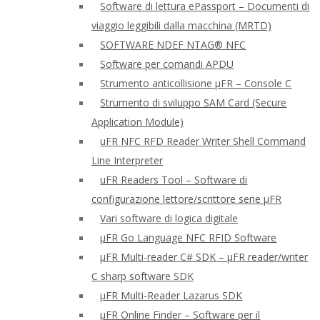
Software di lettura ePassport – Documenti di
viaggio leggibili dalla macchina (MRTD)
SOFTWARE NDEF NTAG® NFC
Software per comandi APDU
Strumento anticollisione μFR – Console C
Strumento di sviluppo SAM Card (Secure
Application Module)
uFR NFC RFD Reader Writer Shell Command
Line Interpreter
uFR Readers Tool – Software di
configurazione lettore/scrittore serie μFR
Vari software di logica digitale
μFR Go Language NFC RFID Software
μFR Multi-reader C# SDK – μFR reader/writer
C sharp software SDK
μFR Multi-Reader Lazarus SDK
μFR Online Finder – Software per il