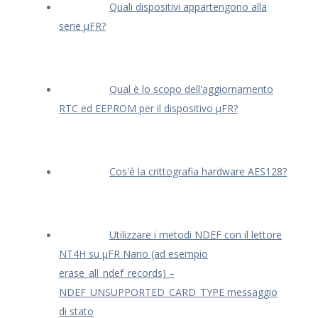
Quali dispositivi appartengono alla
serie μFR?
Qual è lo scopo dell'aggiornamento
RTC ed EEPROM per il dispositivo μFR?
Cos'è la crittografia hardware AES128?
Utilizzare i metodi NDEF con il lettore
NT4H su μFR Nano (ad esempio
erase_all_ndef_records) –
NDEF_UNSUPPORTED_CARD_TYPE messaggio
di stato