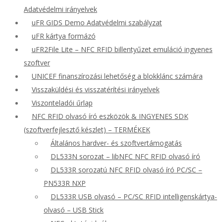
Adatvédelmi irányelvek
uFR GIDS Demo Adatvédelmi szabályzat
uFR kártya formázó
uFR2File Lite – NFC RFID billentyűzet emuláció ingyenes
szoftver
UNICEF finanszírozási lehetőség a blokklánc számára
Visszaküldési és visszatérítési irányelvek
Viszonteladói űrlap
NFC RFID olvasó író eszközök & INGYENES SDK
(szoftverfejlesztő készlet) – TERMÉKEK
Általános hardver- és szoftvertámogatás
DL533N sorozat – libNFC NFC RFID olvasó író
DL533R sorozatú NFC RFID olvasó író PC/SC –
PN533R NXP
DL533R USB olvasó – PC/SC RFID intelligenskártya-
olvasó – USB Stick