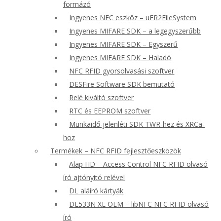
formázó
Ingyenes NFC eszköz – uFR2FileSystem
Ingyenes MIFARE SDK – a legegyszerűbb
Ingyenes MIFARE SDK – Egyszerű
Ingyenes MIFARE SDK – Haladó
NFC RFID gyorsolvasási szoftver
DESFire Software SDK bemutató
Relé kiváltó szoftver
RTC és EEPROM szoftver
Munkaidő-jelenléti SDK TWR-hez és XRCa-
hoz
Termékek – NFC RFID fejlesztőeszközök
Alap HD – Access Control NFC RFID olvasó
író ajtónyitó relével
DL aláíró kártyák
DL533N XL OEM – libNFC NFC RFID olvasó
író