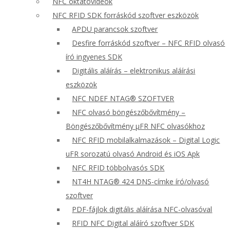
NFC oktatóvideók
NFC RFID SDK forráskód szoftver eszközök
APDU parancsok szoftver
Desfire forráskód szoftver – NFC RFID olvasó
író ingyenes SDK
Digitális aláírás – elektronikus aláírási
eszközök
NFC NDEF NTAG® SZOFTVER
NFC olvasó böngészőbővítmény –
Böngészőbővítmény μFR NFC olvasókhoz
NFC RFID mobilalkalmazások – Digital Logic
uFR sorozatú olvasó Android és iOS Apk
NFC RFID többolvasós SDK
NT4H NTAG® 424 DNS-címke író/olvasó
szoftver
PDF-fájlok digitális aláírása NFC-olvasóval
RFID NFC Digital aláíró szoftver SDK