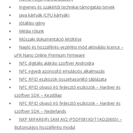
Ingyenes és szakértői technikai támogatási tervek
Java kártyák (CPU kártyák)
Jótállási igény
Média rólunk
Műszaki dokumentáció letöltése
Napló és hozzáférés-vezérlési mód aktiválási licence –
μFR Nano Online Premium Firmware
NFC digitális aláírási szoftver Androidra
NFC egyedi azonosító emulációs alkalmazás
NFC RFID eszközök összehasonlító táblázata
NFC RFID olvasó író fejlesztő eszközök – Hardver és
szoftver SDK – Kezdőlap
NFC RFID olvasó író fejlesztő eszközök – Hardver és
szoftver SDK – Nederlands
NXP MIFARE(R) SAM AV2 (P5DF081X0/T1AD2060S) –
Biztonságos hozzáférési modul