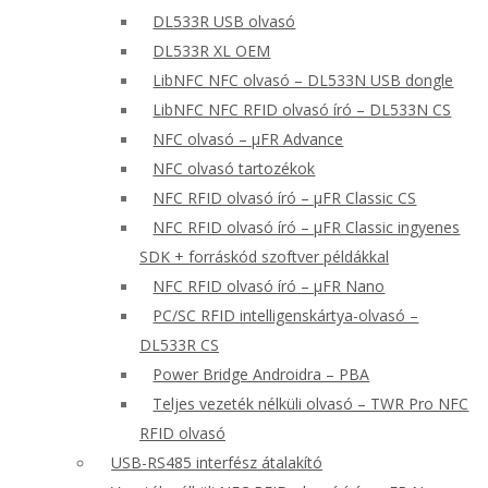
DL533R USB olvasó
DL533R XL OEM
LibNFC NFC olvasó – DL533N USB dongle
LibNFC NFC RFID olvasó író – DL533N CS
NFC olvasó – μFR Advance
NFC olvasó tartozékok
NFC RFID olvasó író – μFR Classic CS
NFC RFID olvasó író – μFR Classic ingyenes
SDK + forráskód szoftver példákkal
NFC RFID olvasó író – μFR Nano
PC/SC RFID intelligenskártya-olvasó –
DL533R CS
Power Bridge Androidra – PBA
Teljes vezeték nélküli olvasó – TWR Pro NFC
RFID olvasó
USB-RS485 interfész átalakító