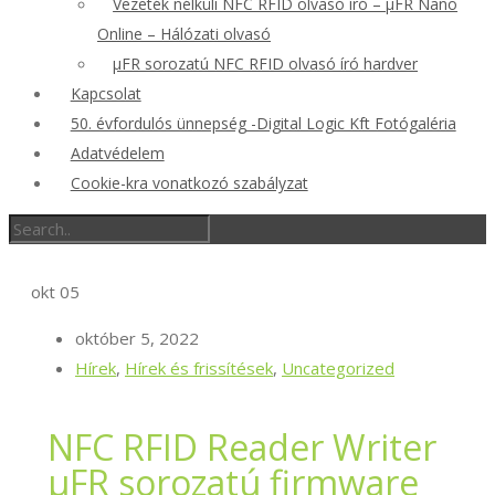
Vezeték nélküli NFC RFID olvasó író – μFR Nano
Online – Hálózati olvasó
μFR sorozatú NFC RFID olvasó író hardver
Kapcsolat
50. évfordulós ünnepség -Digital Logic Kft Fotógaléria
Adatvédelem
Cookie-kra vonatkozó szabályzat
okt
05
október 5, 2022
Hírek
,
Hírek és frissítések
,
Uncategorized
NFC RFID Reader Writer
μFR sorozatú firmware