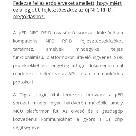
Fedezze fel az erős érveket amellett, hogy miért
ez a legjobb fejlesztőeszköz az új NFC RFID-
megoldáshoz.
A μFR NFC RFID olvasó/író sorozat kölcsönösen
kompatibilis NFC RFID fejlesztőeszközöket
tartalmaz, amelyek mindegyike teljes
funkcionalitású, platformokon átívelő ingyenes SDK
projektekkel és rengeteg átfogó dokumentummal
rendelkezik, beleértve az API-t és a kommunikációs
protokollt.
A Digital Logic által tervezett firmware a μFR
sorozat minden olyan hardverén működik, amely
MCU platformon fut. Az olvasó és a gazdagép
közvetlenül kommunikálhat a gyors FTDI chip
segítségével.