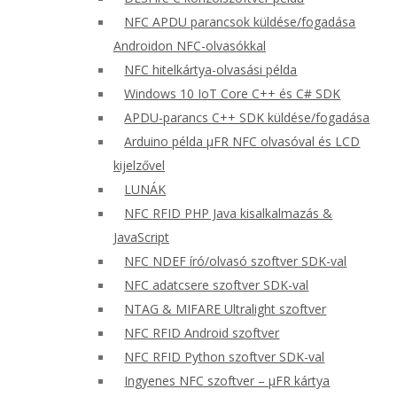
NFC APDU parancsok küldése/fogadása
Androidon NFC-olvasókkal
NFC hitelkártya-olvasási példa
Windows 10 IoT Core C++ és C# SDK
APDU-parancs C++ SDK küldése/fogadása
Arduino példa μFR NFC olvasóval és LCD
kijelzővel
LUNÁK
NFC RFID PHP Java kisalkalmazás &
JavaScript
NFC NDEF író/olvasó szoftver SDK-val
NFC adatcsere szoftver SDK-val
NTAG & MIFARE Ultralight szoftver
NFC RFID Android szoftver
NFC RFID Python szoftver SDK-val
Ingyenes NFC szoftver – μFR kártya