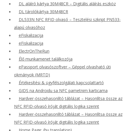
DL aláíró kártya 30M48CR – Digitális aláírás eszköz
DL tárolókártya 30M48CR
DL533N NFC RFID olvasó – Tesztelési szkript PN533-
alapú olvasóhoz
eFiskalizacija
eFiskalizacija
ElectrOnTheRun
Élő munkamenet találkozója
ePassport olvasószoftver – Géppel olvasható úti
okmányok (MRTD)
Értékesítési & ügyfélszolgálati kapcsolattartó
GIDS na Androidu sa NFC pametnim karticama
Hardver-összehasonlító táblázat – Hasonlítsa össze az
NFC RFID-olvasó íróját digitális logika szerint
Hardver-összehasonlító táblázat – Hasonlítsa össze az
NFC RFID-olvasó íróját digitális logika szerint
Home Page: (hu translation)