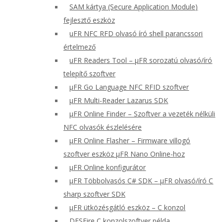
SAM kártya (Secure Application Module)
fejlesztő eszköz
uFR NFC RFD olvasó író shell parancssori
értelmező
uFR Readers Tool – μFR sorozatú olvasó/író
telepítő szoftver
μFR Go Language NFC RFID szoftver
μFR Multi-Reader Lazarus SDK
μFR Online Finder – Szoftver a vezeték nélküli
NFC olvasók észlelésére
μFR Online Flasher – Firmware villogó
szoftver eszköz μFR Nano Online-hoz
μFR Online konfigurátor
μFR Többolvasós C# SDK – μFR olvasó/író C
sharp szoftver SDK
μFR ütközésgátló eszköz – C konzol
DESFire C konzolszoftver példa