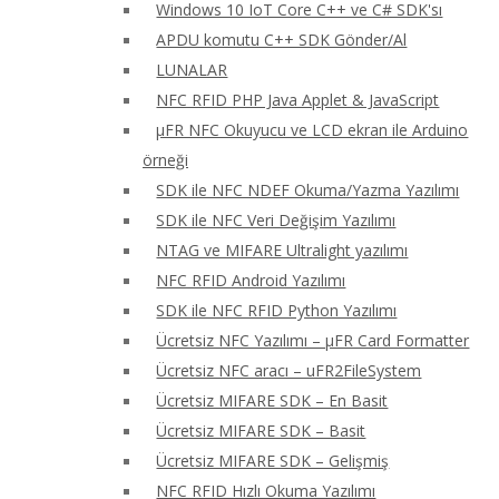
Windows 10 IoT Core C++ ve C# SDK'sı
APDU komutu C++ SDK Gönder/Al
LUNALAR
NFC RFID PHP Java Applet & JavaScript
μFR NFC Okuyucu ve LCD ekran ile Arduino
örneği
SDK ile NFC NDEF Okuma/Yazma Yazılımı
SDK ile NFC Veri Değişim Yazılımı
NTAG ve MIFARE Ultralight yazılımı
NFC RFID Android Yazılımı
SDK ile NFC RFID Python Yazılımı
Ücretsiz NFC Yazılımı – μFR Card Formatter
Ücretsiz NFC aracı – uFR2FileSystem
Ücretsiz MIFARE SDK – En Basit
Ücretsiz MIFARE SDK – Basit
Ücretsiz MIFARE SDK – Gelişmiş
NFC RFID Hızlı Okuma Yazılımı