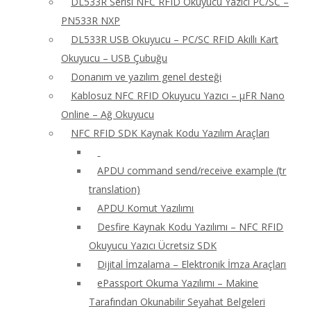
DL533R Serisi NFC RFID Okuyucu Yazıcı PC/SC –
PN533R NXP
DL533R USB Okuyucu – PC/SC RFID Akıllı Kart
Okuyucu – USB Çubuğu
Donanım ve yazılım genel desteği
Kablosuz NFC RFID Okuyucu Yazıcı – μFR Nano
Online – Ağ Okuyucu
NFC RFID SDK Kaynak Kodu Yazılım Araçları
APDU command send/receive example (tr
translation)
APDU Komut Yazılımı
Desfire Kaynak Kodu Yazılımı – NFC RFID
Okuyucu Yazıcı Ücretsiz SDK
Dijital İmzalama – Elektronik İmza Araçları
ePassport Okuma Yazılımı – Makine
Tarafından Okunabilir Seyahat Belgeleri