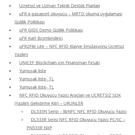
Ücretsiz ve Uzman Teknik Destek Planları
uFR e-pasaport okuyucu – MRTD okuma uygulaması
Gizlilik Politikası
uFR GIDS Demo Gizlilik Politikası
uFR Kart Biçimlendirici
uFR2File Lite – NFC RFID Klavye Emülasyonu Ücretsiz
Yazılım
UNICEF Blockchain için Finansman Fırsatı
Yumuşak liste
Yumuşak liste- TL
Yumuşak liste- TL
NFC RFID Okuyucu Yazıcı Araçları ve ÜCRETSİZ SDK
(Yazılım Geliştirme Kiti) – ÜRÜNLER
DL533N Serisi – libNFC NFC RFID Okuyucu Yazıcı
DL533R Serisi NFC RFID Okuyucu Yazıcı PC/SC –
PN533R NXP