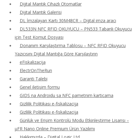
Dijital Mantık Cihazlı Otomatlar
Dijital Mantık Galerisi
DL İmzalayan Kartı 30M48CR – Dijital imza aracı
DL533N NFC RFID OKUYUCU – PN533 Tabanlı Okuyucu
için Test Komut Dosyası
Donanım Karşılaştırma Tablosu – NFC RFID Okuyucu
Yazıcısını Dijital Mantığa Göre Karşılaştırın
eFiskalizacija
ElectrOnTheRun
Garanti Talebi
Genel iletişim formu
GIDS na Androidu sa NFC pametnim karticama
Gizlilik Politikası e-fiskalizacija
Gizlilik Politikası e-fiskalizacija
Günlük ve Erişim Kontrolü Modu Etkinleştirme Lisansı –
μFR Nano Online Premium Ürün Yazılımı
Hakkımızda – Digital Logic Ltd