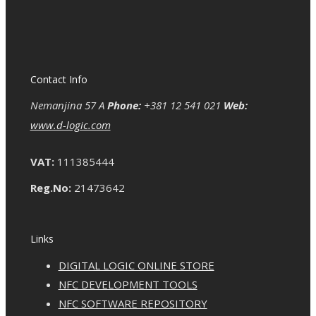
Contact Info
Nemanjina 57 A
Phone:
+381 12 541 021
Web:
www.d-logic.com
VAT:
111385444
Reg.No:
21473642
Links
DIGITAL LOGIC ONLINE STORE
NFC DEVELOPMENT TOOLS
NFC SOFTWARE REPOSITORY