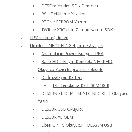
DESFire Yazılım SDK Demosu
Röle Tetikleme Yazılımı
RTC ve EEPROM Yazılımı
TWR ve XRCa için Zaman Katılım SDK'sı
NFC video eğitimleri
Ürünler – NFC RFID Geliştirme Araçları
Android için Power Bridge – PBA
Base HD – Erişim Kontrolü NFC RFID
Okuyucu Yazıcı kapı açma rölesi ile
DL İmzalayan Kartları
DL Depolama Kartı 30M48CR
DL533N XL OEM – libNFC NFC RFID Okuyucu
Yazıcı
DL533R USB Okuyucu
DL533R XL OEM
LibNFC NFC Okuyucu – DL533N USB