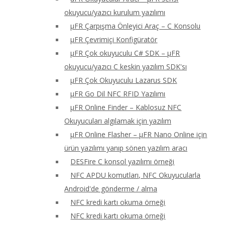
okuyucu/yazıcı kurulum yazılımı
μFR Çarpışma Önleyici Araç – C Konsolu
μFR Çevrimiçi Konfigüratör
μFR Çok okuyuculu C# SDK – μFR
okuyucu/yazıcı C keskin yazılım SDK'sı
μFR Çok Okuyuculu Lazarus SDK
μFR Go Dil NFC RFID Yazılımı
μFR Online Finder – Kablosuz NFC
Okuyucuları algılamak için yazılım
μFR Online Flasher – μFR Nano Online için
ürün yazılımı yanıp sönen yazılım aracı
DESFire C konsol yazılımı örneği
NFC APDU komutları, NFC Okuyucularla
Android'de gönderme / alma
NFC kredi kartı okuma örneği
NFC kredi kartı okuma örneği