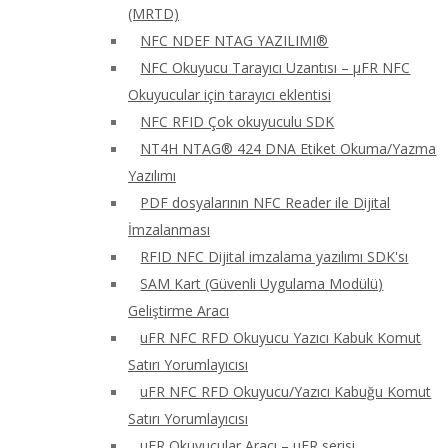
(MRTD)
NFC NDEF NTAG YAZILIMI®
NFC Okuyucu Tarayıcı Uzantısı – μFR NFC
Okuyucular için tarayıcı eklentisi
NFC RFID Çok okuyuculu SDK
NT4H NTAG® 424 DNA Etiket Okuma/Yazma
Yazılımı
PDF dosyalarının NFC Reader ile Dijital
İmzalanması
RFID NFC Dijital imzalama yazılımı SDK'sı
SAM Kart (Güvenli Uygulama Modülü)
Geliştirme Aracı
uFR NFC RFD Okuyucu Yazıcı Kabuk Komut
Satırı Yorumlayıcısı
uFR NFC RFD Okuyucu/Yazıcı Kabuğu Komut
Satırı Yorumlayıcısı
uFR Okuyucular Aracı – μFR serisi