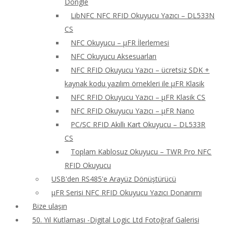
Dongle
LibNFC NFC RFID Okuyucu Yazıcı – DL533N
CS
NFC Okuyucu – μFR İlerlemesi
NFC Okuyucu Aksesuarları
NFC RFID Okuyucu Yazıcı – ücretsiz SDK +
kaynak kodu yazılım örnekleri ile μFR Klasik
NFC RFID Okuyucu Yazıcı – μFR Klasik CS
NFC RFID Okuyucu Yazıcı – μFR Nano
PC/SC RFID Akıllı Kart Okuyucu – DL533R
CS
Toplam Kablosuz Okuyucu – TWR Pro NFC
RFID Okuyucu
USB'den RS485'e Arayüz Dönüştürücü
μFR Serisi NFC RFID Okuyucu Yazıcı Donanımı
Bize ulaşın
50. Yıl Kutlaması -Digital Logic Ltd Fotoğraf Galerisi