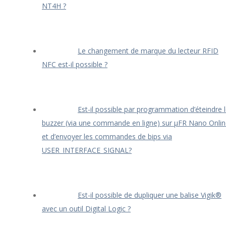
NT4H ?
Le changement de marque du lecteur RFID
NFC est-il possible ?
Est-il possible par programmation d’éteindre 
buzzer (via une commande en ligne) sur μFR Nano Onli
et d’envoyer les commandes de bips via
USER_INTERFACE_SIGNAL?
Est-il possible de dupliquer une balise Vigik®
avec un outil Digital Logic ?