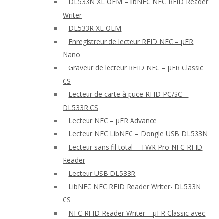
DL533N XL OEM – libNFC NFC RFID Reader
Writer
DL533R XL OEM
Enregistreur de lecteur RFID NFC – μFR
Nano
Graveur de lecteur RFID NFC – μFR Classic
CS
Lecteur de carte à puce RFID PC/SC –
DL533R CS
Lecteur NFC – μFR Advance
Lecteur NFC LibNFC – Dongle USB DL533N
Lecteur sans fil total – TWR Pro NFC RFID
Reader
Lecteur USB DL533R
LibNFC NFC RFID Reader Writer- DL533N
CS
NFC RFID Reader Writer – μFR Classic avec