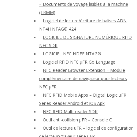
– Documents de voyage lisibles à la machine
(TRMM)
Logiciel de lecture/écriture de balises ADN
NT4H NTAG® 424
LOGICIEL DE SIGNATURE NUMÉRIQUE RFID
NFC SDK
LOGICIEL NFC NDEF NTAG®
Logiciel RFID NFC μFR Go Language
NFC Reader Browser Extension – Module
complémentaire de navigateur pour lecteurs
NFC μFR
NFC RFID Mobile Apps – Digital Logic uFR
Series Reader Android et iOS Apk
NFC RFID Multi-reader SDK
Outil anti-collision μFR – Console C
Outil de lecture uFR – logiciel de configuration
de lecteur/graveur série μFR