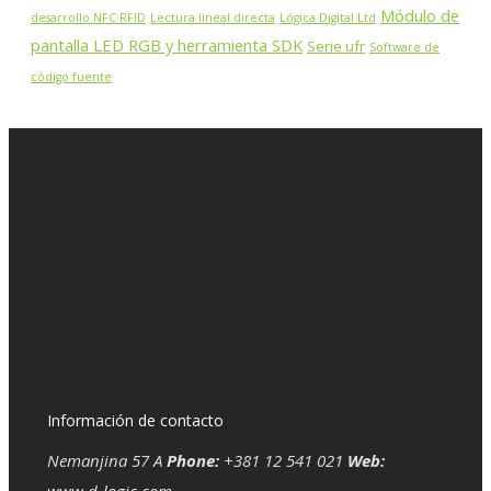
Módulo de
desarrollo NFC RFID
Lectura lineal directa
Lógica Digital Ltd
pantalla LED RGB y herramienta SDK
Serie ufr
Software de
código fuente
Información de contacto
Nemanjina 57 A
Phone:
+381 12 541 021
Web:
www.d-logic.com