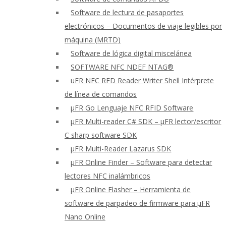
Software de lectura de pasaportes
electrónicos – Documentos de viaje legibles por
máquina (MRTD)
Software de lógica digital miscelánea
SOFTWARE NFC NDEF NTAG®
uFR NFC RFD Reader Writer Shell Intérprete
de línea de comandos
μFR Go Lenguaje NFC RFID Software
μFR Multi-reader C# SDK – μFR lector/escritor
C sharp software SDK
μFR Multi-Reader Lazarus SDK
μFR Online Finder – Software para detectar
lectores NFC inalámbricos
μFR Online Flasher – Herramienta de
software de parpadeo de firmware para μFR
Nano Online