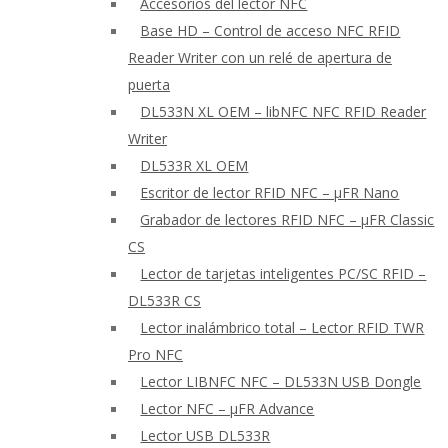
Accesorios del lector NFC
Base HD – Control de acceso NFC RFID
Reader Writer con un relé de apertura de
puerta
DL533N XL OEM – libNFC NFC RFID Reader
Writer
DL533R XL OEM
Escritor de lector RFID NFC – μFR Nano
Grabador de lectores RFID NFC – μFR Classic
CS
Lector de tarjetas inteligentes PC/SC RFID –
DL533R CS
Lector inalámbrico total – Lector RFID TWR
Pro NFC
Lector LIBNFC NFC – DL533N USB Dongle
Lector NFC – μFR Advance
Lector USB DL533R