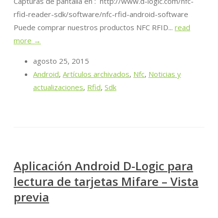
Capturas de pantalla en : http://www.d-logic.com/nfc-
rfid-reader-sdk/software/nfc-rfid-android-software
Puede comprar nuestros productos NFC RFID...
read
more →
agosto 25, 2015
Android
,
Artículos archivados
,
Nfc
,
Noticias y
actualizaciones
,
Rfid
,
Sdk
Aplicación Android D-Logic para
lectura de tarjetas Mifare – Vista
previa