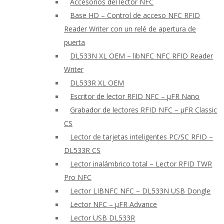
Accesorios del lector NFC
Base HD – Control de acceso NFC RFID
Reader Writer con un relé de apertura de
puerta
DL533N XL OEM – libNFC NFC RFID Reader
Writer
DL533R XL OEM
Escritor de lector RFID NFC – μFR Nano
Grabador de lectores RFID NFC – μFR Classic
CS
Lector de tarjetas inteligentes PC/SC RFID –
DL533R CS
Lector inalámbrico total – Lector RFID TWR
Pro NFC
Lector LIBNFC NFC – DL533N USB Dongle
Lector NFC – μFR Advance
Lector USB DL533R