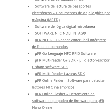
Software de lectura de pasaportes
electrónicos – Documentos de viaje legibles por
máquina (MRTD)
Software de lógica digital miscelánea
SOFTWARE NFC NDEF NTAG®
uFR NFC RFD Reader Writer Shell Intérprete
de línea de comandos
μFR Go Lenguaje NFC RFID Software
μFR Multi-reader C# SDK – μFR lector/escritor
C sharp software SDK
μFR Multi-Reader Lazarus SDK
μFR Online Finder – Software para detectar
lectores NFC inalámbricos
μFR Online Flasher – Herramienta de
software de parpadeo de firmware para μFR
Nano Online