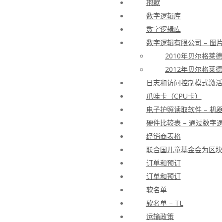
抱歉
数字逻辑库
数字逻辑库
数字逻辑有限公司 – 图
2010年贝尔格莱
2012年贝尔格莱
日志和访问控制模式激活许
爪哇卡（CPU卡）
电子护照读取软件 – 机
硬件比较表 – 通过数字逻
经销商表格
联合国儿童基金会为区
订单和预订
订单和预订
软名单
软名单 – TL
运输政策