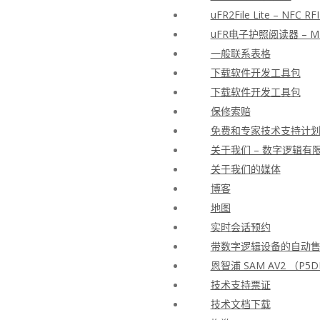
uFR2File Lite – N
uFR电子护照阅读器 –
一般联系表格
下载软件开发工具包
下载软件开发工具包
保修索赔
免费和专家技术支持计
关于我们 – 数字逻辑有
关于我们的媒体
博客
地图
实时会话预约
带数字逻辑设备的自动
恩智浦 SAM AV2 （P5D
技术支持票证
技术文档下载