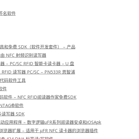
字签名软件
入工具和免费 SDK（软件开发套件） – 产品
 自由 NFC 射频识别读写器
卡器 – PC/SC RFID 智能卡读卡器 – U 盘
 RFID 读写器 PC/SC – PN533R 恩智浦
K 源代码软件工具
令软件
源代码软件 – NFC RFID阅读器作家免费SDK
 NTAG®软件
 多读写器 SDK
D移动应用程序 – 数字逻辑uFR系列阅读器安卓和iOSApk
浏览器扩展 – 适用于 μFR NFC 读卡器的浏览器插件
G® 424 DNA 标签读/写软件