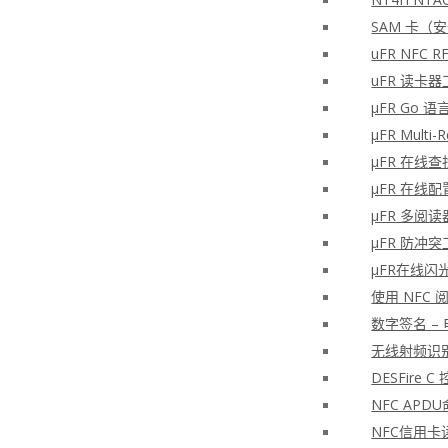
SAM 卡（
uFR NFC
uFR 读卡器
μFR Go 语
μFR Multi-
μFR 在线
μFR 在线
μFR 多阅读器
μFR 防冲突
μFR在线闪
使用 NFC
数字签名 –
无线射频识别
DESFire
NFC APD
NFC信用卡