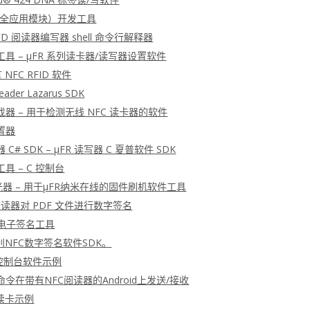
安全应用模块）开发工具
 RFD 阅读器编写器 shell 命令行解释器
工具 – μFR 系列读卡器/读写器设置软件
言 NFC RFID 软件
Reader Lazarus SDK
查找器 – 用于检测无线 NFC 读卡器的软件
配置器
 C# SDK – μFR 读写器 C 夏普软件 SDK
工具 – C 控制台
光器 – 用于μFR纳米在线的固件刷机软件工具
 阅读器对 PDF 文件进行数字签名
 电子签名工具
NFC数字签名软件SDK。
 C 控制台软件示例
U命令在带有NFC阅读器的Android上发送/接收
读卡示例