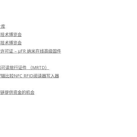
片库
德技术博览会
德技术博览会
可证 – μFR 纳米在线高级固件
器可读旅行证件 （MRTD）
辑比较NFC RFID阅读器写入器
块链提供资金的机会