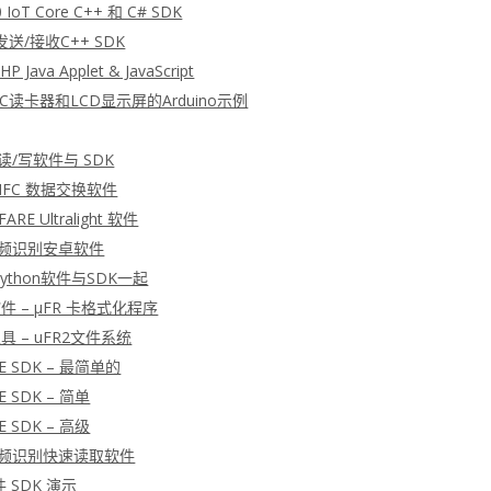
 IoT Core C++ 和 C# SDK
发送/接收C++ SDK
P Java Applet & JavaScript
FC读卡器和LCD显示屏的Arduino示例
 读/写软件与 SDK
 NFC 数据交换软件
ARE Ultralight 软件
射频识别安卓软件
 Python软件与SDK一起
软件 – μFR 卡格式化程序
工具 – uFR2文件系统
E SDK – 最简单的
E SDK – 简单
E SDK – 高级
射频识别快速读取软件
软件 SDK 演示