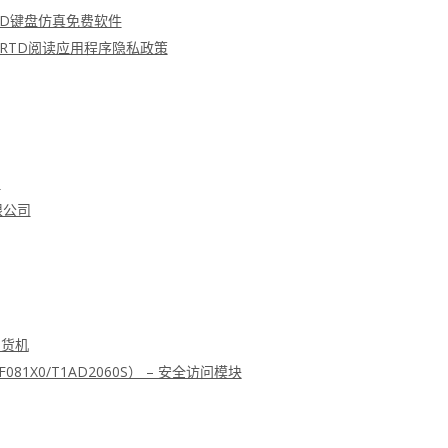
FC RFID键盘仿真免费软件
 MRTD阅读应用程序隐私政策
划
限公司
售货机
F081X0/T1AD2060S） – 安全访问模块