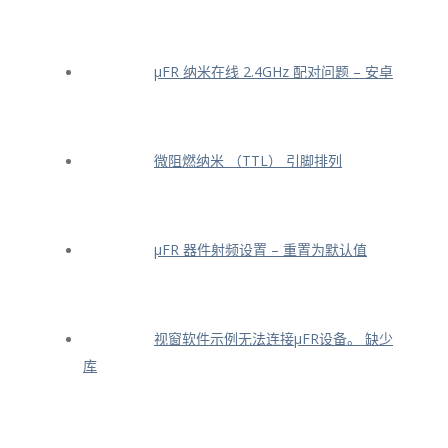
μFR 纳米在线 2.4GHz 配对问题 – 安卓
微阻燃纳米 （TTL） 引脚排列
μFR 器件射频设置 – 重置为默认值
视窗软件示例无法连接μFR设备。 缺少
库