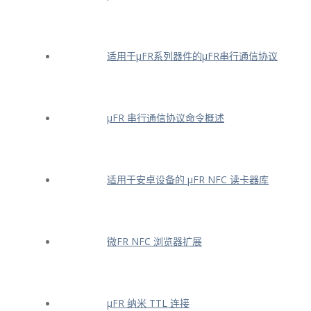
适用于μFR系列器件的μFR串行通信协议
μFR 串行通信协议命令概述
适用于安卓设备的 μFR NFC 读卡器库
微FR NFC 浏览器扩展
μFR 纳米 TTL 连接