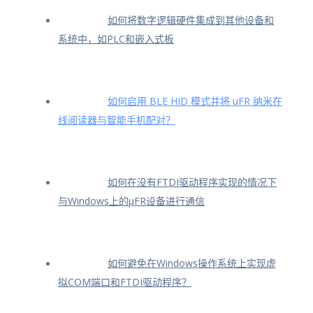
如何将数字逻辑硬件集成到其他设备和
系统中，如PLC和嵌入式板
如何启用 BLE HID 模式并将 uFR 纳米在
线阅读器与智能手机配对？
如何在没有FTDI驱动程序实现的情况下
与Windows上的μFR设备进行通信
如何避免在Windows操作系统上实现虚
拟COM端口和FTDI驱动程序？