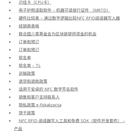
爪哇卡（CPU卡）
电子护照读取软件 – 机器可读旅行证件 （MRTD）
硬件比较表 – 通过数字逻辑比较NFC RFID阅读器写入器
经销商表格
联合国儿童基金会为区块链提供资金的机会
订单和预订
订单和预订
软名单
软名单 – TL
运输政策
退货和退款政策
适用于安卓的 NFC 数字签名软件
销售和客户支持联系人
隐私政策 e-fiskalizacija
饼干政策
NFC RFID 阅读器写入工具和免费 SDK（软件开发套件） –
产品