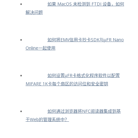
如果 MacOS 未检测到 FTDI 设备，如何
解决问题
如何将EMV信用卡抄卡SDK与μFR Nano
Online一起使用
如何设置μFR卡格式化程序软件以配置
MIFARE 1K卡每个扇区的访问位和安全密钥
如何通过浏览器将NFC阅读器集成到基
于Web的管理系统中？