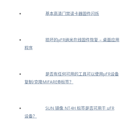
基本高清门禁读卡器固件闪烁
损坏的μFR纳米在线固件恢复 – 桌面应用
程序
是否有任何可用的工具可以使用μFR设备
复制/克隆MIFARE®标签？
SUN 镜像 NT4H 标签是否可用于 uFR
设备？