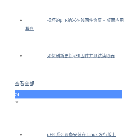
损坏的μFR纳米在线固件恢复 – 桌面应用
程序
如何刷新更新μFR固件并测试读取器
查看全部
74
μFR 系列设备安装在 Linux 发行版上