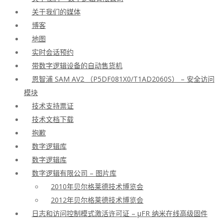
关于我们的媒体
博客
地图
实时会话预约
带数字逻辑设备的自动售货机
恩智浦 SAM AV2 （P5DF081X0/T1AD2060S） – 安全访问
模块
技术支持票证
技术文档下载
抱歉
数字逻辑库
数字逻辑库
数字逻辑有限公司 – 图片库
2010年贝尔格莱德技术博览会
2012年贝尔格莱德技术博览会
日志和访问控制模式激活许可证 – μFR 纳米在线高级固件