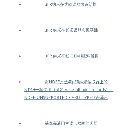
μFR纳米在线阅读器协议结构
μFR 纳米在线阅读器实现基础
μFR 纳米在线 OEM 锁定/解锁
将NDEF方法与μFR纳米读取器上的
NT4H一起使用（例如erase_all_ndef_records） –
NDEF_UNSUPPORTED_CARD_TYPE状态消息
基本高清门禁读卡器固件闪烁