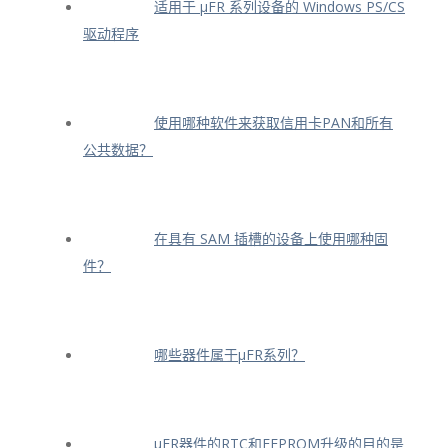
适用于 μFR 系列设备的 Windows PS/CS
驱动程序
使用哪种软件来获取信用卡PAN和所有
公共数据？
在具有 SAM 插槽的设备上使用哪种固
件？
哪些器件属于μFR系列？
μFR器件的RTC和EEPROM升级的目的是