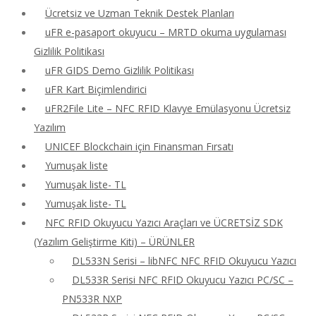
Ücretsiz ve Uzman Teknik Destek Planları
uFR e-pasaport okuyucu – MRTD okuma uygulaması
Gizlilik Politikası
uFR GIDS Demo Gizlilik Politikası
uFR Kart Biçimlendirici
uFR2File Lite – NFC RFID Klavye Emülasyonu Ücretsiz
Yazılım
UNICEF Blockchain için Finansman Fırsatı
Yumuşak liste
Yumuşak liste- TL
Yumuşak liste- TL
NFC RFID Okuyucu Yazıcı Araçları ve ÜCRETSİZ SDK
(Yazılım Geliştirme Kiti) – ÜRÜNLER
DL533N Serisi – libNFC NFC RFID Okuyucu Yazıcı
DL533R Serisi NFC RFID Okuyucu Yazıcı PC/SC –
PN533R NXP