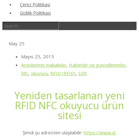
Çerez Politikası
Gizlilik Politikası
May
25
Mayıs 25, 2015
Arşivlenmiş makaleler
,
Haberler ve güncellemeler
,
Nfc
,
okuyucu
,
RFID (RFID)
,
SDK
Yeniden tasarlanan yeni
RFID NFC okuyucu ürün
sitesi
Şimdi şu adresten ulaşılabilir:
https://www.d-