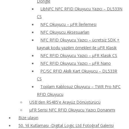
Dongle
LibNFC NFC RFID Okuyucu Yazıcı – DL533N
CS
NFC Okuyucu – μFR İlerlemesi
NFC Okuyucu Aksesuarları
NFC RFID Okuyucu Yazıcı – ücretsiz SDK +
kaynak kodu yazılım örnekleri ile μFR Klasik
NFC RFID Okuyucu Yazıcı – μFR Klasik CS
NFC RFID Okuyucu Yazıcı – μFR Nano
PC/SC RFID Akıllı Kart Okuyucu – DL533R
CS
Toplam Kablosuz Okuyucu – TWR Pro NFC
RFID Okuyucu
USB'den RS485'e Arayüz Dönüştürücü
μFR Serisi NFC RFID Okuyucu Yazıcı Donanımı
Bize ulaşın
50. Yıl Kutlaması -Digital Logic Ltd Fotoğraf Galerisi