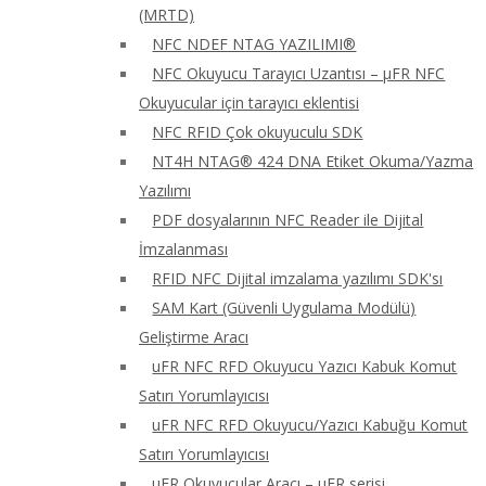
(MRTD)
NFC NDEF NTAG YAZILIMI®
NFC Okuyucu Tarayıcı Uzantısı – μFR NFC
Okuyucular için tarayıcı eklentisi
NFC RFID Çok okuyuculu SDK
NT4H NTAG® 424 DNA Etiket Okuma/Yazma
Yazılımı
PDF dosyalarının NFC Reader ile Dijital
İmzalanması
RFID NFC Dijital imzalama yazılımı SDK'sı
SAM Kart (Güvenli Uygulama Modülü)
Geliştirme Aracı
uFR NFC RFD Okuyucu Yazıcı Kabuk Komut
Satırı Yorumlayıcısı
uFR NFC RFD Okuyucu/Yazıcı Kabuğu Komut
Satırı Yorumlayıcısı
uFR Okuyucular Aracı – μFR serisi