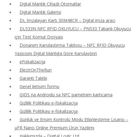
Dijital Mantık Cihazlı Otomatlar
Dijital Mantık Galerisi
DL İmzalayan Kartı 30M48CR – Dijital imza aracı
DL533N NFC RFID OKUYUCU – PN533 Tabanlı Okuyucu
için Test Komut Dosyası
Donanım Karşılaştırma Tablosu – NFC RFID Okuyucu
Yazıcısını Dijital Mantığa Göre Karşılaştırın
eFiskalizacija
ElectrOnTheRun
Garanti Talebi
Genel iletişim formu
GIDS na Androidu sa NFC pametnim karticama
Gizlilik Politikası e-fiskalizacija
Gizlilik Politikası e-fiskalizacija
Günlük ve Erişim Kontrolü Modu Etkinleştirme Lisansı –
μFR Nano Online Premium Ürün Yazılımı
Hakkımızda – Digital Logic Ltd