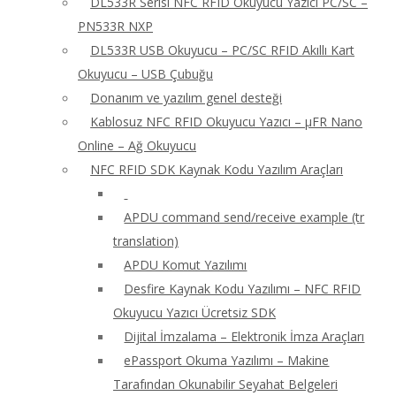
DL533R Serisi NFC RFID Okuyucu Yazıcı PC/SC –
PN533R NXP
DL533R USB Okuyucu – PC/SC RFID Akıllı Kart
Okuyucu – USB Çubuğu
Donanım ve yazılım genel desteği
Kablosuz NFC RFID Okuyucu Yazıcı – μFR Nano
Online – Ağ Okuyucu
NFC RFID SDK Kaynak Kodu Yazılım Araçları
APDU command send/receive example (tr
translation)
APDU Komut Yazılımı
Desfire Kaynak Kodu Yazılımı – NFC RFID
Okuyucu Yazıcı Ücretsiz SDK
Dijital İmzalama – Elektronik İmza Araçları
ePassport Okuma Yazılımı – Makine
Tarafından Okunabilir Seyahat Belgeleri