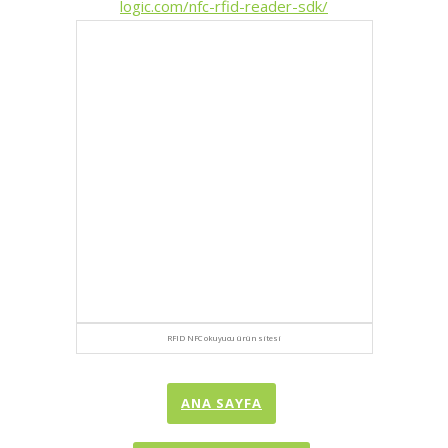
logic.com/nfc-rfid-reader-sdk/
RFID NFC okuyucu ürün sitesi
ANA SAYFA