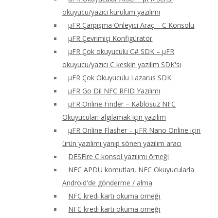
okuyucu/yazıcı kurulum yazılımı
μFR Çarpışma Önleyici Araç – C Konsolu
μFR Çevrimiçi Konfigüratör
μFR Çok okuyuculu C# SDK – μFR
okuyucu/yazıcı C keskin yazılım SDK'sı
μFR Çok Okuyuculu Lazarus SDK
μFR Go Dil NFC RFID Yazılımı
μFR Online Finder – Kablosuz NFC
Okuyucuları algılamak için yazılım
μFR Online Flasher – μFR Nano Online için
ürün yazılımı yanıp sönen yazılım aracı
DESFire C konsol yazılımı örneği
NFC APDU komutları, NFC Okuyucularla
Android'de gönderme / alma
NFC kredi kartı okuma örneği
NFC kredi kartı okuma örneği