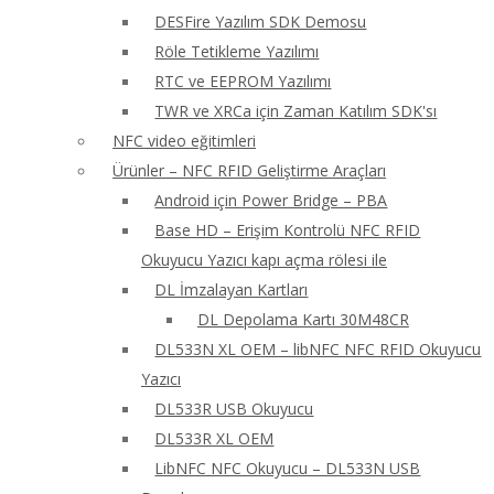
DESFire Yazılım SDK Demosu
Röle Tetikleme Yazılımı
RTC ve EEPROM Yazılımı
TWR ve XRCa için Zaman Katılım SDK'sı
NFC video eğitimleri
Ürünler – NFC RFID Geliştirme Araçları
Android için Power Bridge – PBA
Base HD – Erişim Kontrolü NFC RFID
Okuyucu Yazıcı kapı açma rölesi ile
DL İmzalayan Kartları
DL Depolama Kartı 30M48CR
DL533N XL OEM – libNFC NFC RFID Okuyucu
Yazıcı
DL533R USB Okuyucu
DL533R XL OEM
LibNFC NFC Okuyucu – DL533N USB