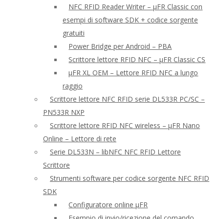
NFC RFID Reader Writer – μFR Classic con
esempi di software SDK + codice sorgente
gratuiti
Power Bridge per Android – PBA
Scrittore lettore RFID NFC – μFR Classic CS
μFR XL OEM – Lettore RFID NFC a lungo
raggio
Scrittore lettore NFC RFID serie DL533R PC/SC –
PN533R NXP
Scrittore lettore RFID NFC wireless – μFR Nano
Online – Lettore di rete
Serie DL533N – libNFC NFC RFID Lettore
Scrittore
Strumenti software per codice sorgente NFC RFID
SDK
Configuratore online μFR
Esempio di invio/ricezione del comando