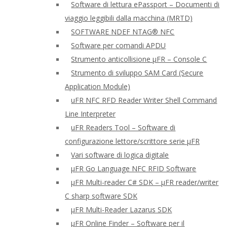
Software di lettura ePassport – Documenti di
viaggio leggibili dalla macchina (MRTD)
SOFTWARE NDEF NTAG® NFC
Software per comandi APDU
Strumento anticollisione μFR – Console C
Strumento di sviluppo SAM Card (Secure
Application Module)
uFR NFC RFD Reader Writer Shell Command
Line Interpreter
uFR Readers Tool – Software di
configurazione lettore/scrittore serie μFR
Vari software di logica digitale
μFR Go Language NFC RFID Software
μFR Multi-reader C# SDK – μFR reader/writer
C sharp software SDK
μFR Multi-Reader Lazarus SDK
μFR Online Finder – Software per il