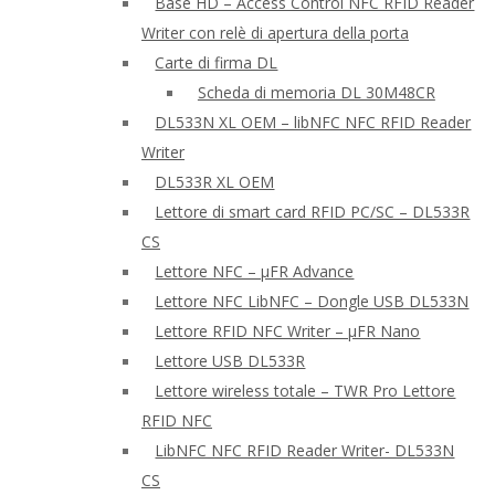
Base HD – Access Control NFC RFID Reader
Writer con relè di apertura della porta
Carte di firma DL
Scheda di memoria DL 30M48CR
DL533N XL OEM – libNFC NFC RFID Reader
Writer
DL533R XL OEM
Lettore di smart card RFID PC/SC – DL533R
CS
Lettore NFC – μFR Advance
Lettore NFC LibNFC – Dongle USB DL533N
Lettore RFID NFC Writer – μFR Nano
Lettore USB DL533R
Lettore wireless totale – TWR Pro Lettore
RFID NFC
LibNFC NFC RFID Reader Writer- DL533N
CS