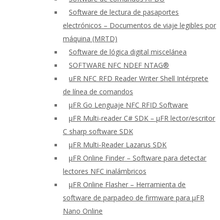
Software de lectura de pasaportes
electrónicos – Documentos de viaje legibles por
máquina (MRTD)
Software de lógica digital miscelánea
SOFTWARE NFC NDEF NTAG®
uFR NFC RFD Reader Writer Shell Intérprete
de línea de comandos
μFR Go Lenguaje NFC RFID Software
μFR Multi-reader C# SDK – μFR lector/escritor
C sharp software SDK
μFR Multi-Reader Lazarus SDK
μFR Online Finder – Software para detectar
lectores NFC inalámbricos
μFR Online Flasher – Herramienta de
software de parpadeo de firmware para μFR
Nano Online