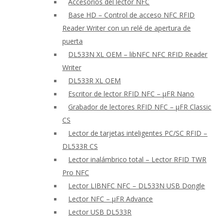
Accesorios del lector NFC
Base HD – Control de acceso NFC RFID
Reader Writer con un relé de apertura de
puerta
DL533N XL OEM – libNFC NFC RFID Reader
Writer
DL533R XL OEM
Escritor de lector RFID NFC – μFR Nano
Grabador de lectores RFID NFC – μFR Classic
CS
Lector de tarjetas inteligentes PC/SC RFID –
DL533R CS
Lector inalámbrico total – Lector RFID TWR
Pro NFC
Lector LIBNFC NFC – DL533N USB Dongle
Lector NFC – μFR Advance
Lector USB DL533R