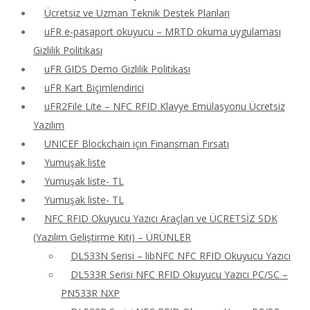
Ücretsiz ve Uzman Teknik Destek Planları
uFR e-pasaport okuyucu – MRTD okuma uygulaması
Gizlilik Politikası
uFR GIDS Demo Gizlilik Politikası
uFR Kart Biçimlendirici
uFR2File Lite – NFC RFID Klavye Emülasyonu Ücretsiz
Yazılım
UNICEF Blockchain için Finansman Fırsatı
Yumuşak liste
Yumuşak liste- TL
Yumuşak liste- TL
NFC RFID Okuyucu Yazıcı Araçları ve ÜCRETSİZ SDK
(Yazılım Geliştirme Kiti) – ÜRÜNLER
DL533N Serisi – libNFC NFC RFID Okuyucu Yazıcı
DL533R Serisi NFC RFID Okuyucu Yazıcı PC/SC –
PN533R NXP