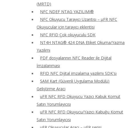
(MRTD)
NFC NDEF NTAG YAZILIMI®
NFC Okuyucu Tarayıcı Uzantısı – μFR NFC
Okuyucular için tarayıcı eklentisi
NFC RFID Çok okuyuculu SDK
NT4H NTAG® 424 DNA Etiket Okuma/Yazma
Yazılımı
PDF dosyalarının NFC Reader ile Dijital
İmzalanması
RFID NFC Dijital imzalama yazılımı SDK'sı
SAM Kart (Güvenli Uygulama Modülü)
Geliştirme Aracı
uFR NFC RFD Okuyucu Yazıcı Kabuk Komut
Satırı Yorumlayıcısı
uFR NFC RFD Okuyucu/Yazıcı Kabuğu Komut
Satırı Yorumlayıcısı
uFR Okuyucular Aracı – μFR serisi