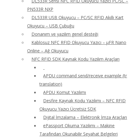
DL533R Serisi NFC RFID Okuyucu Yazıcı PC/SC –
PN533R NXP
DL533R USB Okuyucu – PC/SC RFID Akıllı Kart
Okuyucu – USB Çubuğu
Donanım ve yazılım genel desteği
Kablosuz NFC RFID Okuyucu Yazıcı – μFR Nano
Online – Ağ Okuyucu
NFC RFID SDK Kaynak Kodu Yazılım Araçları
APDU command send/receive example (tr
translation)
APDU Komut Yazılımı
Desfire Kaynak Kodu Yazılımı – NFC RFID
Okuyucu Yazıcı Ücretsiz SDK
Dijital İmzalama – Elektronik İmza Araçları
ePassport Okuma Yazılımı – Makine
Tarafından Okunabilir Seyahat Belgeleri