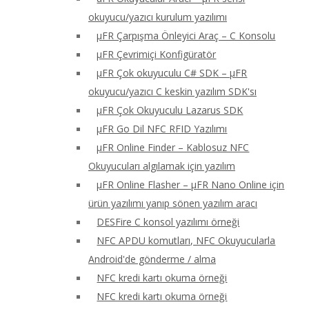
okuyucu/yazıcı kurulum yazılımı
μFR Çarpışma Önleyici Araç – C Konsolu
μFR Çevrimiçi Konfigüratör
μFR Çok okuyuculu C# SDK – μFR
okuyucu/yazıcı C keskin yazılım SDK'sı
μFR Çok Okuyuculu Lazarus SDK
μFR Go Dil NFC RFID Yazılımı
μFR Online Finder – Kablosuz NFC
Okuyucuları algılamak için yazılım
μFR Online Flasher – μFR Nano Online için
ürün yazılımı yanıp sönen yazılım aracı
DESFire C konsol yazılımı örneği
NFC APDU komutları, NFC Okuyucularla
Android'de gönderme / alma
NFC kredi kartı okuma örneği
NFC kredi kartı okuma örneği