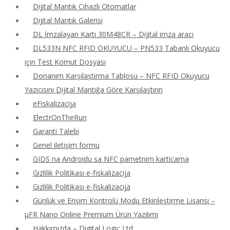
Dijital Mantık Cihazlı Otomatlar
Dijital Mantık Galerisi
DL İmzalayan Kartı 30M48CR – Dijital imza aracı
DL533N NFC RFID OKUYUCU – PN533 Tabanlı Okuyucu
için Test Komut Dosyası
Donanım Karşılaştırma Tablosu – NFC RFID Okuyucu
Yazıcısını Dijital Mantığa Göre Karşılaştırın
eFiskalizacija
ElectrOnTheRun
Garanti Talebi
Genel iletişim formu
GIDS na Androidu sa NFC pametnim karticama
Gizlilik Politikası e-fiskalizacija
Gizlilik Politikası e-fiskalizacija
Günlük ve Erişim Kontrolü Modu Etkinleştirme Lisansı –
μFR Nano Online Premium Ürün Yazılımı
Hakkımızda – Digital Logic Ltd