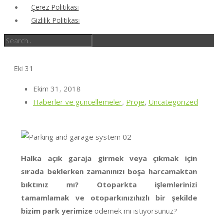
Çerez Politikası
Gizlilik Politikası
Eki
31
Ekim 31, 2018
Haberler ve güncellemeler
,
Proje
,
Uncategorized
Halka açık garaja girmek veya çıkmak için
sırada beklerken zamanınızı boşa harcamaktan
bıktınız mı? Otoparkta işlemlerinizi
tamamlamak ve otoparkınızı
hızlı bir şekilde
bizim park yerimize
ödemek mi istiyorsunuz?