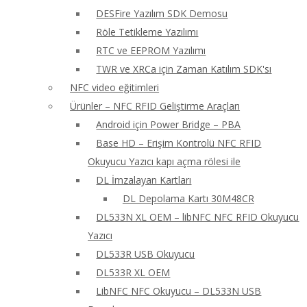
DESFire Yazılım SDK Demosu
Röle Tetikleme Yazılımı
RTC ve EEPROM Yazılımı
TWR ve XRCa için Zaman Katılım SDK'sı
NFC video eğitimleri
Ürünler – NFC RFID Geliştirme Araçları
Android için Power Bridge – PBA
Base HD – Erişim Kontrolü NFC RFID
Okuyucu Yazıcı kapı açma rölesi ile
DL İmzalayan Kartları
DL Depolama Kartı 30M48CR
DL533N XL OEM – libNFC NFC RFID Okuyucu
Yazıcı
DL533R USB Okuyucu
DL533R XL OEM
LibNFC NFC Okuyucu – DL533N USB