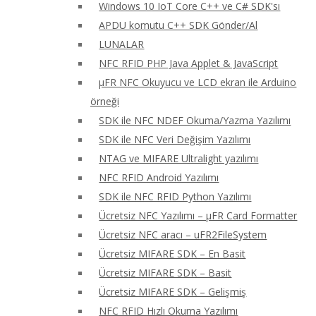
Windows 10 IoT Core C++ ve C# SDK'sı
APDU komutu C++ SDK Gönder/Al
LUNALAR
NFC RFID PHP Java Applet & JavaScript
μFR NFC Okuyucu ve LCD ekran ile Arduino
örneği
SDK ile NFC NDEF Okuma/Yazma Yazılımı
SDK ile NFC Veri Değişim Yazılımı
NTAG ve MIFARE Ultralight yazılımı
NFC RFID Android Yazılımı
SDK ile NFC RFID Python Yazılımı
Ücretsiz NFC Yazılımı – μFR Card Formatter
Ücretsiz NFC aracı – uFR2FileSystem
Ücretsiz MIFARE SDK – En Basit
Ücretsiz MIFARE SDK – Basit
Ücretsiz MIFARE SDK – Gelişmiş
NFC RFID Hızlı Okuma Yazılımı