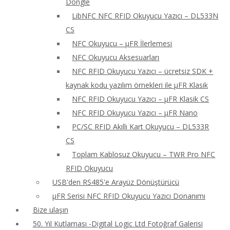
Dongle
LibNFC NFC RFID Okuyucu Yazıcı – DL533N
CS
NFC Okuyucu – μFR İlerlemesi
NFC Okuyucu Aksesuarları
NFC RFID Okuyucu Yazıcı – ücretsiz SDK +
kaynak kodu yazılım örnekleri ile μFR Klasik
NFC RFID Okuyucu Yazıcı – μFR Klasik CS
NFC RFID Okuyucu Yazıcı – μFR Nano
PC/SC RFID Akıllı Kart Okuyucu – DL533R
CS
Toplam Kablosuz Okuyucu – TWR Pro NFC
RFID Okuyucu
USB'den RS485'e Arayüz Dönüştürücü
μFR Serisi NFC RFID Okuyucu Yazıcı Donanımı
Bize ulaşın
50. Yıl Kutlaması -Digital Logic Ltd Fotoğraf Galerisi