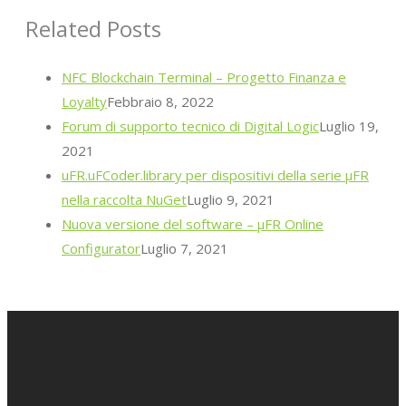
Related Posts
NFC Blockchain Terminal – Progetto Finanza e
Loyalty
Febbraio 8, 2022
Forum di supporto tecnico di Digital Logic
Luglio 19,
2021
uFR.uFCoder.library per dispositivi della serie μFR
nella raccolta NuGet
Luglio 9, 2021
Nuova versione del software – μFR Online
Configurator
Luglio 7, 2021