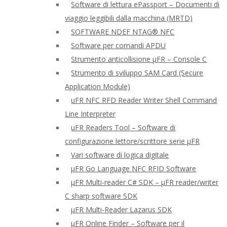
Software di lettura ePassport – Documenti di
viaggio leggibili dalla macchina (MRTD)
SOFTWARE NDEF NTAG® NFC
Software per comandi APDU
Strumento anticollisione μFR – Console C
Strumento di sviluppo SAM Card (Secure
Application Module)
uFR NFC RFD Reader Writer Shell Command
Line Interpreter
uFR Readers Tool – Software di
configurazione lettore/scrittore serie μFR
Vari software di logica digitale
μFR Go Language NFC RFID Software
μFR Multi-reader C# SDK – μFR reader/writer
C sharp software SDK
μFR Multi-Reader Lazarus SDK
μFR Online Finder – Software per il