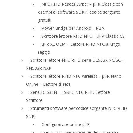
NFC RFID Reader Writer – μFR Classic con
esempi di software SDK + codice sorgente
gratuiti
Power Bridge per Android – PBA
Scrittore lettore RFID NFC – μFR Classic CS
μFR XL OEM – Lettore RFID NFC a lungo
raggio
Scrittore lettore NFC RFID serie DL533R PC/SC –
PN533R NXP
Scrittore lettore RFID NFC wireless – μFR Nano
Online – Lettore di rete
Serie DL533N – libNFC NFC RFID Lettore
Scrittore
Strumenti software per codice sorgente NFC RFID
SDK
Configuratore online μFR
Esempio di invio/ricezione del comando