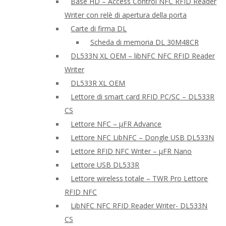
Base HD – Access Control NFC RFID Reader
Writer con relè di apertura della porta
Carte di firma DL
Scheda di memoria DL 30M48CR
DL533N XL OEM – libNFC NFC RFID Reader
Writer
DL533R XL OEM
Lettore di smart card RFID PC/SC – DL533R
CS
Lettore NFC – μFR Advance
Lettore NFC LibNFC – Dongle USB DL533N
Lettore RFID NFC Writer – μFR Nano
Lettore USB DL533R
Lettore wireless totale – TWR Pro Lettore
RFID NFC
LibNFC NFC RFID Reader Writer- DL533N
CS