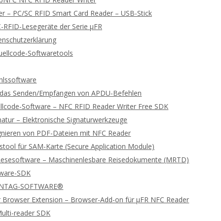
 – PC/SC RFID Smart Card Reader – USB-Stick
-RFID-Lesegeräte der Serie μFR
enschutzerklärung
ellcode-Softwaretools
lssoftware
ür das Senden/Empfangen von APDU-Befehlen
llcode-Software – NFC RFID Reader Writer Free SDK
gnatur – Elektronische Signaturwerkzeuge
ignieren von PDF-Dateien mit NFC Reader
stool für SAM-Karte (Secure Application Module)
Lesesoftware – Maschinenlesbare Reisedokumente (MRTD)
tware-SDK
 NTAG-SOFTWARE®
 Browser Extension – Browser-Add-on für μFR NFC Reader
ulti-reader SDK