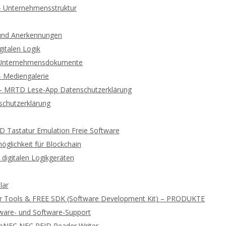
 – Unternehmensstruktur
und Anerkennungen
gitalen Logik
d Unternehmensdokumente
 – Mediengalerie
 – MRTD Lese-App Datenschutzerklärung
chutzerklärung
ID Tastatur Emulation Freie Software
glichkeit für Blockchain
digitalen Logikgeräten
lar
r Tools & FREE SDK (Software Development Kit) – PRODUKTE
ware- und Software-Support
ibNFC NFC RFID Reader Writer