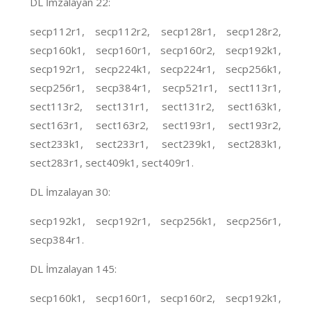
DL İmzalayan 22:
secp112r1, secp112r2, secp128r1, secp128r2,
secp160k1, secp160r1, secp160r2, secp192k1,
secp192r1, secp224k1, secp224r1, secp256k1,
secp256r1, secp384r1, secp521r1, sect113r1,
sect113r2, sect131r1, sect131r2, sect163k1,
sect163r1, sect163r2, sect193r1, sect193r2,
sect233k1, sect233r1, sect239k1, sect283k1,
sect283r1, sect409k1, sect409r1.
DL İmzalayan 30:
secp192k1, secp192r1, secp256k1, secp256r1,
secp384r1.
DL İmzalayan 145:
secp160k1, secp160r1, secp160r2, secp192k1,