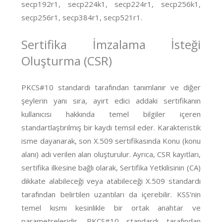
secp192r1, secp224k1, secp224r1, secp256k1,
secp256r1, secp384r1, secp521r1.
Sertifika İmzalama İsteği
Oluşturma (CSR)
PKCS#10 standardı tarafından tanımlanır ve diğer
şeylerin yanı sıra, ayırt edici addaki sertifikanın
kullanıcısı hakkında temel bilgiler içeren
standartlaştırılmış bir kaydı temsil eder. Karakteristik
isme dayanarak, son X.509 sertifikasında Konu (konu
alanı) adı verilen alan oluşturulur. Ayrıca, CSR kayıtları,
sertifika ilkesine bağlı olarak, Sertifika Yetkilisinin (CA)
dikkate alabileceği veya atabileceği X.509 standardı
tarafından belirtilen uzantıları da içerebilir. KSS'nin
temel kısmı kesinlikle bir ortak anahtar ve
parametreleridir. PKCS#10 standardı tarafından