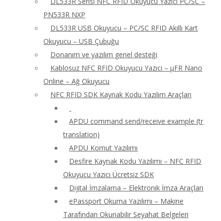
DL533R Serisi NFC RFID Okuyucu Yazıcı PC/SC –
PN533R NXP
DL533R USB Okuyucu – PC/SC RFID Akıllı Kart
Okuyucu – USB Çubuğu
Donanım ve yazılım genel desteği
Kablosuz NFC RFID Okuyucu Yazıcı – μFR Nano
Online – Ağ Okuyucu
NFC RFID SDK Kaynak Kodu Yazılım Araçları
APDU command send/receive example (tr
translation)
APDU Komut Yazılımı
Desfire Kaynak Kodu Yazılımı – NFC RFID
Okuyucu Yazıcı Ücretsiz SDK
Dijital İmzalama – Elektronik İmza Araçları
ePassport Okuma Yazılımı – Makine
Tarafından Okunabilir Seyahat Belgeleri