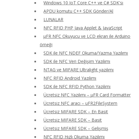
Windows 10 IoT Core C++ ve C# SDK'sı
APDU komutu C++ SDK Gönder/Al
LUNALAR
NFC RFID PHP Java Applet & JavaScript
μFR NFC Okuyucu ve LCD ekran ile Arduino
örneği
SDK ile NFC NDEF Okuma/Yazma Yazılımı
SDK ile NFC Veri Değişim Yazılımı
NTAG ve MIFARE Ultralight yazılımı
NFC RFID Android Yazılımı
SDK ile NFC RFID Python Yazılımı
Ücretsiz NFC Yazılımı – μFR Card Formatter
Ücretsiz NFC aracı – uFR2FileSystem
Ücretsiz MIFARE SDK – En Basit
Ücretsiz MIFARE SDK – Basit
Ücretsiz MIFARE SDK – Gelişmiş
NFC RFID Hızlı Okuma Yazılımı