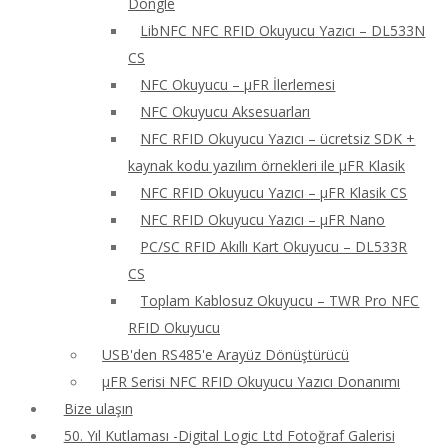
Dongle
LibNFC NFC RFID Okuyucu Yazıcı – DL533N
CS
NFC Okuyucu – μFR İlerlemesi
NFC Okuyucu Aksesuarları
NFC RFID Okuyucu Yazıcı – ücretsiz SDK +
kaynak kodu yazılım örnekleri ile μFR Klasik
NFC RFID Okuyucu Yazıcı – μFR Klasik CS
NFC RFID Okuyucu Yazıcı – μFR Nano
PC/SC RFID Akıllı Kart Okuyucu – DL533R
CS
Toplam Kablosuz Okuyucu – TWR Pro NFC
RFID Okuyucu
USB'den RS485'e Arayüz Dönüştürücü
μFR Serisi NFC RFID Okuyucu Yazıcı Donanımı
Bize ulaşın
50. Yıl Kutlaması -Digital Logic Ltd Fotoğraf Galerisi