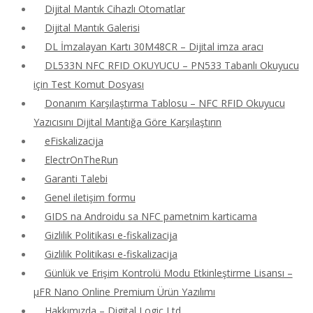
Dijital Mantık Cihazlı Otomatlar
Dijital Mantık Galerisi
DL İmzalayan Kartı 30M48CR – Dijital imza aracı
DL533N NFC RFID OKUYUCU – PN533 Tabanlı Okuyucu
için Test Komut Dosyası
Donanım Karşılaştırma Tablosu – NFC RFID Okuyucu
Yazıcısını Dijital Mantığa Göre Karşılaştırın
eFiskalizacija
ElectrOnTheRun
Garanti Talebi
Genel iletişim formu
GIDS na Androidu sa NFC pametnim karticama
Gizlilik Politikası e-fiskalizacija
Gizlilik Politikası e-fiskalizacija
Günlük ve Erişim Kontrolü Modu Etkinleştirme Lisansı –
μFR Nano Online Premium Ürün Yazılımı
Hakkımızda – Digital Logic Ltd