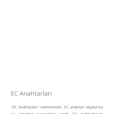
EC Anahtarları
"EC Anahtarları" sekmesinde, EC anahtarı oluşturma
ve yönetme seçenekleri vardır. EC anahtarlarıyla