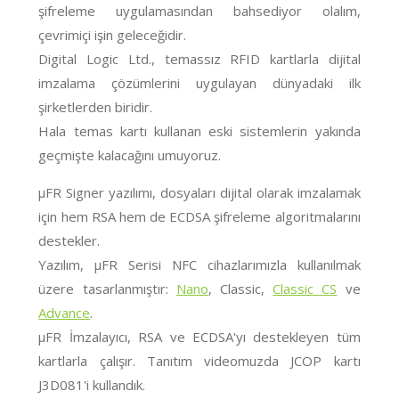
şifreleme uygulamasından bahsediyor olalım,
çevrimiçi işin geleceğidir.
Digital Logic Ltd., temassız RFID kartlarla dijital
imzalama çözümlerini uygulayan dünyadaki ilk
şirketlerden biridir.
Hala temas kartı kullanan eski sistemlerin yakında
geçmişte kalacağını umuyoruz.
μFR Signer yazılımı, dosyaları dijital olarak imzalamak
için hem RSA hem de ECDSA şifreleme algoritmalarını
destekler.
Yazılım, μFR Serisi NFC cihazlarımızla kullanılmak
üzere tasarlanmıştır:
Nano
, Classic,
Classic CS
ve
Advance
.
μFR İmzalayıcı, RSA ve ECDSA'yı destekleyen tüm
kartlarla çalışır. Tanıtım videomuzda JCOP kartı
J3D081'i kullandık.