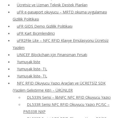
Ücretsiz ve Uzman Teknik Destek Planları
uFR e-pasaport okuyucu – MRTD okuma uygulaması
Gizlilik Politikası
uFR GIDS Demo Gizlilik Politikası
uFR Kart Biçimlendirici
uFR2File Lite – NFC RFID Klavye Emülasyonu Ücretsiz
Yazılım
UNICEF Blockchain için Finansman Fırsatı
Yumuşak liste
Yumuşak liste- TL
Yumuşak liste- TL
NFC RFID Okuyucu Yazıcı Araçları ve ÜCRETSİZ SDK
(Yazılım Geliştirme Kiti) – ÜRÜNLER
DL533N Serisi – libNFC NFC RFID Okuyucu Yazıcı
DL533R Serisi NFC RFID Okuyucu Yazıcı PC/SC –
PN533R NXP