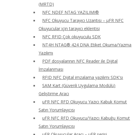
(MRTD)
NFC NDEF NTAG YAZILIMI®
NFC Okuyucu Tarayıcı Uzantısı – μFR NFC
Okuyucular için tarayıcı eklentisi
NFC RFID Çok okuyuculu SDK
NT4H NTAG® 424 DNA Etiket Okuma/Yazma
Yazılımı
PDF dosyalarının NFC Reader ile Dijital
İmzalanması
RFID NFC Dijital imzalama yazılımı SDK'sı
SAM Kart (Güvenli Uygulama Modülü)
Geliştirme Aracı
uFR NFC RFD Okuyucu Yazıcı Kabuk Komut
Satırı Yorumlayıcısı
uFR NFC RFD Okuyucu/Yazıcı Kabuğu Komut
Satırı Yorumlayıcısı
uFR Okuyucular Aracı – μFR serisi