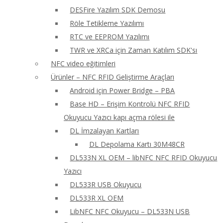
DESFire Yazılım SDK Demosu
Röle Tetikleme Yazılımı
RTC ve EEPROM Yazılımı
TWR ve XRCa için Zaman Katılım SDK'sı
NFC video eğitimleri
Ürünler – NFC RFID Geliştirme Araçları
Android için Power Bridge – PBA
Base HD – Erişim Kontrolü NFC RFID
Okuyucu Yazıcı kapı açma rölesi ile
DL İmzalayan Kartları
DL Depolama Kartı 30M48CR
DL533N XL OEM – libNFC NFC RFID Okuyucu
Yazıcı
DL533R USB Okuyucu
DL533R XL OEM
LibNFC NFC Okuyucu – DL533N USB