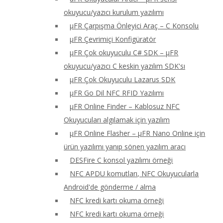
okuyucu/yazıcı kurulum yazılımı
μFR Çarpışma Önleyici Araç – C Konsolu
μFR Çevrimiçi Konfigüratör
μFR Çok okuyuculu C# SDK – μFR
okuyucu/yazıcı C keskin yazılım SDK'sı
μFR Çok Okuyuculu Lazarus SDK
μFR Go Dil NFC RFID Yazılımı
μFR Online Finder – Kablosuz NFC
Okuyucuları algılamak için yazılım
μFR Online Flasher – μFR Nano Online için
ürün yazılımı yanıp sönen yazılım aracı
DESFire C konsol yazılımı örneği
NFC APDU komutları, NFC Okuyucularla
Android'de gönderme / alma
NFC kredi kartı okuma örneği
NFC kredi kartı okuma örneği